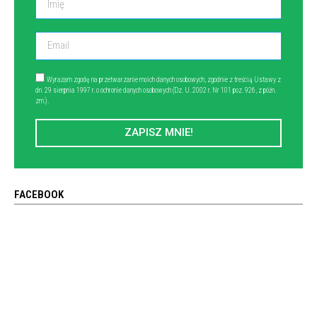
Wyrażam zgodę na przetwarzanie moich danych osobowych, zgodnie z treścią Ustawy z
dn. 29 sierpnia 1997 r. o ochronie danych osobowych (Dz. U. 2002 r. Nr 101 poz. 926, z późn.
zm.).
ZAPISZ MNIE!
FACEBOOK