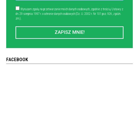
Wyrażam zgodę na przetwarzanie moich danych osobowych, zgodnie z treścią Ustawy z
dn. 29 sierpnia 1997 r. o ochronie danych osobowych (Dz. U. 2002 r. Nr 101 poz. 926, z późn.
zm.).
ZAPISZ MNIE!
FACEBOOK