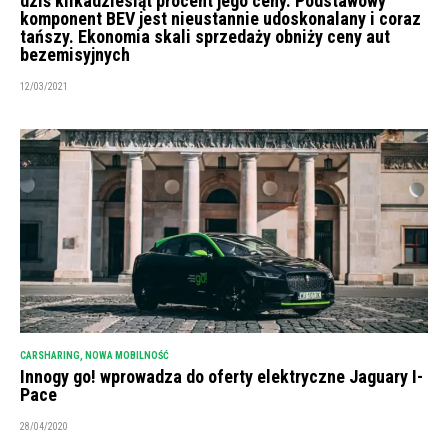
dziś kilkadziesiąt procent jego ceny. Podstawowy
komponent BEV jest nieustannie udoskonalany i coraz
tańszy. Ekonomia skali sprzedaży obniży ceny aut
bezemisyjnych
12/03/2021
CARSHARING
,
NOWA MOBILNOŚĆ
Innogy go! wprowadza do oferty elektryczne Jaguary I-
Pace
28/04/2020