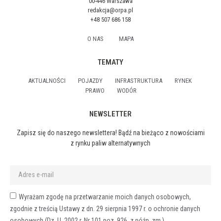
00-446 Warszawa
redakcja@orpa.pl
+48 507 686 158
O NAS
MAPA
TEMATY
AKTUALNOŚCI
POJAZDY
INFRASTRUKTURA
RYNEK
PRAWO
WODÓR
NEWSLETTER
Zapisz się do naszego newslettera! Bądź na bieżąco z nowościami
z rynku paliw alternatywnych
Wyrażam zgodę na przetwarzanie moich danych osobowych,
zgodnie z treścią Ustawy z dn. 29 sierpnia 1997 r. o ochronie danych
osobowych (Dz. U. 2002 r. Nr 101 poz. 926, z późn. zm.).