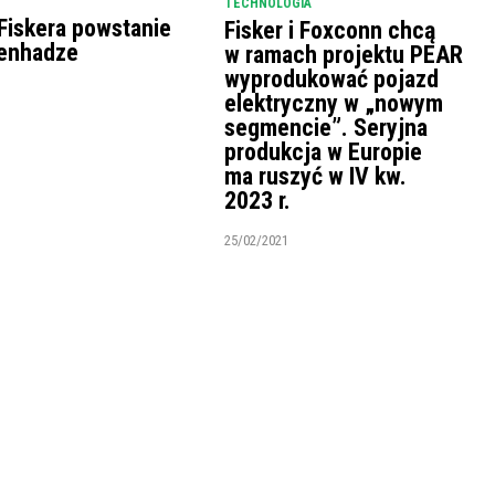
TECHNOLOGIA
Fiskera powstanie
Fisker i Foxconn chcą
enhadze
w ramach projektu PEAR
wyprodukować pojazd
1
elektryczny w „nowym
segmencie”. Seryjna
produkcja w Europie
ma ruszyć w IV kw.
2023 r.
25/02/2021