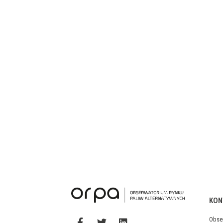
KON
Obse