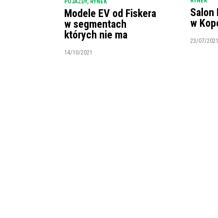
RYNEK
POJAZDY
,
RYNEK
Salon 
Modele EV od Fiskera
w Kop
w segmentach
których nie ma
23/07/202
14/10/2021