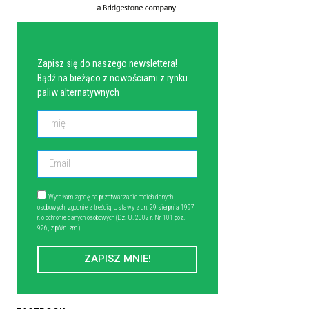
NEWSLETTER
Zapisz się do naszego newslettera!
Bądź na bieżąco z nowościami z rynku
paliw alternatywnych
Wyrażam zgodę na przetwarzanie moich danych
osobowych, zgodnie z treścią Ustawy z dn. 29 sierpnia 1997
r. o ochronie danych osobowych (Dz. U. 2002 r. Nr 101 poz.
926, z późn. zm.).
ZAPISZ MNIE!