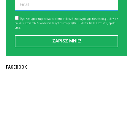
Wyrażam zgodę na przetwarzanie moich danych osobowych, zgodnie z treścią Ustawy z
dn. 29 sierpnia 1997 r. o ochronie danych osobowych (Dz. U. 2002 r. Nr 101 poz. 926, z późn.
zm.).
ZAPISZ MNIE!
FACEBOOK