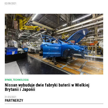
02/08/2021
RYNEK
,
TECHNOLOGIA
Nissan wybuduje dwie fabryki baterii w Wielkiej
Brytanii i Japonii
31/05/2021
PARTNERZY