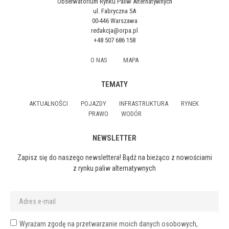
Obserwatorium Rynku Paliw Alternatywnych
ul. Fabryczna 5A
00-446 Warszawa
redakcja@orpa.pl
+48 507 686 158
O NAS
MAPA
TEMATY
AKTUALNOŚCI
POJAZDY
INFRASTRUKTURA
RYNEK
PRAWO
WODÓR
NEWSLETTER
Zapisz się do naszego newslettera! Bądź na bieżąco z nowościami
z rynku paliw alternatywnych
Wyrażam zgodę na przetwarzanie moich danych osobowych,