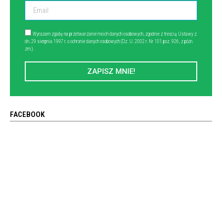
Wyrażam zgodę na przetwarzanie moich danych osobowych, zgodnie z treścią Ustawy z
dn. 29 sierpnia 1997 r. o ochronie danych osobowych (Dz. U. 2002 r. Nr 101 poz. 926, z późn.
zm.).
ZAPISZ MNIE!
FACEBOOK