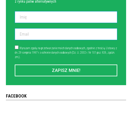
z rynku paliw alternatywnych
Wyrażam zgodę na przetwarzanie moich danych osobowych, zgodnie z treścią Ustawy z
dn. 29 sierpnia 1997 r. o ochronie danych osobowych (Dz. U. 2002 r. Nr 101 poz. 926, z późn.
zm.).
ZAPISZ MNIE!
FACEBOOK