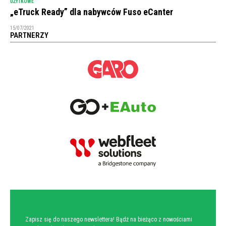
UŻYTKOWE
„eTruck Ready” dla nabywców Fuso eCanter
15/07/2021
PARTNERZY
NEWSLETTER
Zapisz się do naszego newslettera! Bądź na bieżąco z nowościami