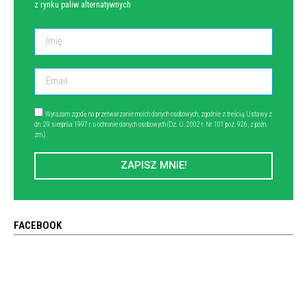
z rynku paliw alternatywnych
Wyrażam zgodę na przetwarzanie moich danych osobowych, zgodnie z treścią Ustawy z
dn. 29 sierpnia 1997 r. o ochronie danych osobowych (Dz. U. 2002 r. Nr 101 poz. 926, z późn.
zm.).
ZAPISZ MNIE!
FACEBOOK