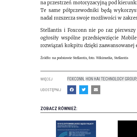
na przestrzeń motoryzacyjną pod kierunk
Te same półprzewodniki będą wykorzys
nadal rozszerza swoje możliwości w zakre
Stellantis i Foxconn nie po raz pierwsz
ogłosiły wspólne przedsięwzięcie Mobile
rozwiązań kokpitu dzięki zaawansowanej e
Źródło: na podstawie Stellantis, foto. Wikimedia, Stellantis
FOXCONN
,
HON HAI TECHNOLOGY GROUP
WIĘCEJ
UDOSTĘPNIJ
ZOBACZ RÓWNIEŻ: