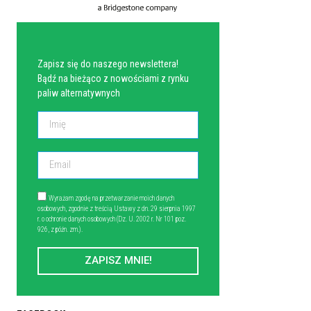
NEWSLETTER
Zapisz się do naszego newslettera!
Bądź na bieżąco z nowościami z rynku
paliw alternatywnych
Wyrażam zgodę na przetwarzanie moich danych
osobowych, zgodnie z treścią Ustawy z dn. 29 sierpnia 1997
r. o ochronie danych osobowych (Dz. U. 2002 r. Nr 101 poz.
926, z późn. zm.).
ZAPISZ MNIE!