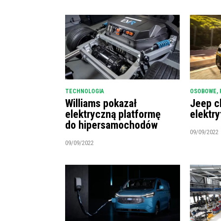
TECHNOLOGIA
OSOBOWE
,
Williams pokazał
Jeep c
elektryczną platformę
elektry
do hipersamochodów
09/09/2022
09/09/2022