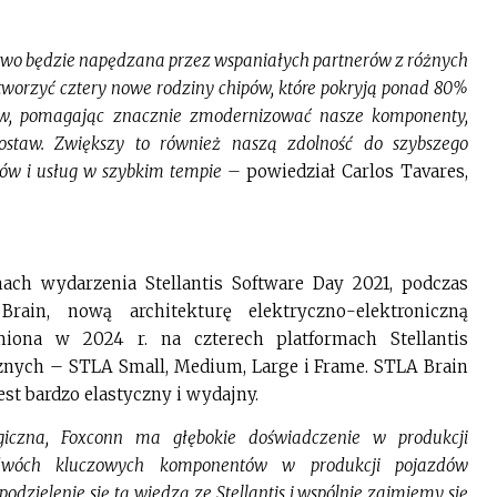
wo będzie napędzana przez wspaniałych partnerów z różnych
tworzyć cztery nowe rodziny chipów, które pokryją ponad 80%
ów, pomagając znacznie zmodernizować nasze komponenty,
dostaw. Zwiększy to również naszą zdolność do szybszego
ów i usług w szybkim tempie –
powiedział Carlos Tavares,
ach wydarzenia Stellantis Software Day 2021, podczas
rain, nową architekturę elektryczno-elektroniczną
iona w 2024 r. na czterech platformach Stellantis
znych – STLA Small, Medium, Large i Frame. STLA Brain
est bardzo elastyczny i wydajny.
giczna, Foxconn ma głębokie doświadczenie w produkcji
dwóch kluczowych komponentów w produkcji pojazdów
odzielenie się tą wiedzą ze Stellantis i wspólnie zajmiemy się