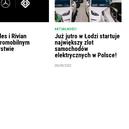
AKTUALNOŚCI
es i Rivian
Już jutro w Łodzi startuje
tromobilnym
największy zlot
rstwie
samochodów
elektrycznych w Polsce!
09/09/2022