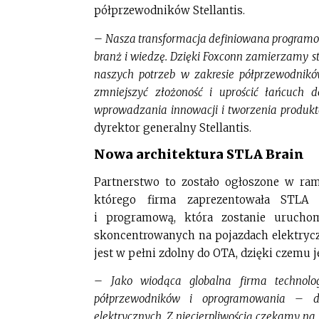
półprzewodników Stellantis.
–
Nasza transformacja definiowana programo
branż i wiedzę. Dzięki Foxconn zamierzamy s
naszych potrzeb w zakresie półprzewodnik
zmniejszyć złożoność i uprościć łańcuch 
wprowadzania innowacji i tworzenia produkt
dyrektor generalny Stellantis.
Nowa architektura STLA Brain
Partnerstwo to zostało ogłoszone w ram
którego firma zaprezentowała STLA B
i programową, która zostanie uruchom
skoncentrowanych na pojazdach elektryc
jest w pełni zdolny do OTA, dzięki czemu j
–
Jako wiodąca globalna firma technolo
półprzewodników i oprogramowania – 
elektrycznych. Z niecierpliwością czekamy na p