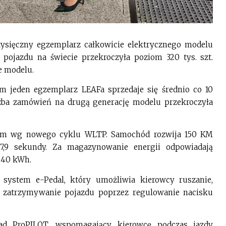
-tysięczny egzemplarz całkowicie elektrycznego modelu
ojazdu na świecie przekroczyła poziom 320 tys. szt.
e modelu.
im jeden egzemplarz LEAFa sprzedaje się średnio co 10
czba zamówień na drugą generację modelu przekroczyła
 km wg nowego cyklu WLTP. Samochód rozwija 150 KM
,9 sekundy. Za magazynowanie energii odpowiadają
 40 kWh.
ystem e-Pedal, który umożliwia kierowcy ruszanie,
 i zatrzymywanie pojazdu poprzez regulowanie nacisku
d ProPILOT, wspomagający kierowcę podczas jazdy