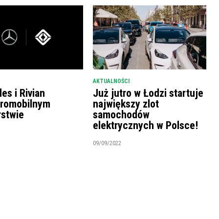
AKTUALNOŚCI
es i Rivian
Już jutro w Łodzi startuje
tromobilnym
największy zlot
rstwie
samochodów
elektrycznych w Polsce!
09/09/2022