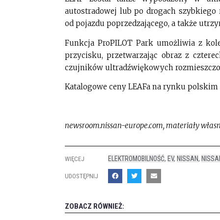
autostradowej lub po drogach szybkiego 
od pojazdu poprzedzającego, a także utr
Funkcja ProPILOT Park umożliwia z kol
przycisku, przetwarzając obraz z cztere
czujników ultradźwiękowych rozmieszczon
Katalogowe ceny LEAFa na rynku polskim ro
newsroom.nissan-europe.com, materiały włas
ELEKTROMOBILNOŚĆ
,
EV
,
NISSAN
,
NISSA
WIĘCEJ
UDOSTĘPNIJ
ZOBACZ RÓWNIEŻ: