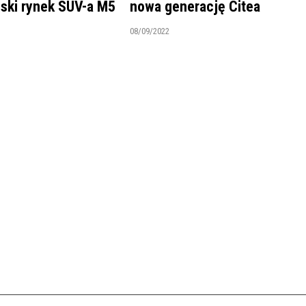
ński rynek SUV-a M5
nowa generację Citea
08/09/2022