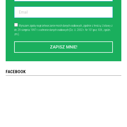
Wyrażam zgodę na przetwarzanie moich danych osobowych, zgodnie z treścią Ustawy z
dn. 29 sierpnia 1997 r. o ochronie danych osobowych (Dz. U. 2002 r. Nr 101 poz. 926, z późn.
zm.).
ZAPISZ MNIE!
FACEBOOK