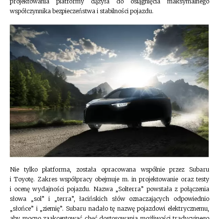
projektowania platformy dążyła do osiągnięcia maksymalnego
współczynnika bezpieczeństwa i stabilności pojazdu.
Nie tylko platforma, została opracowana wspólnie przez Subaru
i Toyotę. Zakres współpracy obejmuje m. in projektowanie oraz testy
i ocenę wydajności pojazdu. Nazwa „Solterra” powstała z połączenia
słowa „sol” i „terra”, łacińskich słów oznaczających odpowiednio
„słońce” i „ziemię”. Subaru nadało tę nazwę pojazdowi elektrycznemu,
aby mocno zaakcentować chęć dostosowania możliwości tradycyjnego