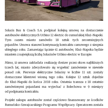
Solaris Bus & Coach S.A. podpisał kolejną umowę na dostarczenie
autobusów elektrycznych Urbino 12 electric do rumuńskiej Kluż-Napoki.
Tym razem miasto zamówiło 18 sztuk tych zeroemisyjnych
pojazdów. Umowa stanowi kontynuację kontraktu ramowego z sierpnia
ubiegłego roku. Zamawiając łącznie 41 autobusów, Kluż-Napoka będzie
miastem z największą liczbą Solarisów Urbino electric w Europie.
Mimo, iż umowa zakładała realizację dostaw przez okres najbliższych
trzech lat, miasto zdecydowało się wypełnić zamówienie w niewiele
ponad rok. Pierwsze elektryczne Solarisy w liczbie 11 szt. zostały
dostarczone klientowi wiosną tego roku. Kolejne 12 sztuk dojedzie
do Kluż-Napoki do końca 2018 roku. Ostatnia transza z 18 ostatnio
zamówionymi pojazdami ma wyjechać z Bolechowa w 9 miesięcy
od podpisania kontraktu.
Projekt zakupu autobusów został częściowo finansowany ze środków
Rumuńsko-Szwajcarskiego Programu Współpracy. Operatorem została