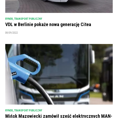
RYNEK
,
TRANSPORT PUBLICZNY
VDL w Berlinie pokaże nowa generację Citea
08/09/2022
RYNEK
,
TRANSPORT PUBLICZNY
Mińsk Mazowiecki zamówił sześć elektrycznych MAN-