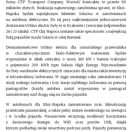
firma CTP Transport Company. Wartość kontraktu to prawie 90
milionów złotych. Realizacja najnowszego zamówienia sprawi, że Kluż-
Napoka będzie największym klientem Solarisa w zamówieniach
na autobusy elektryczne. Do tej pory najliczniejszymi jednorazowymi
dostawami Urbino electric były te w Krakowie i Jaworznie (odpowiednio
26 i 23 sztuki). CTP Cluj Napoca zostanie także operatorem z największą
flotą pojazdów marki Solaris w całej Rumunii.
Dwunastometrowe Urbino electric dla rumuńskiego przewoźnika
w charakterystycznym biało-fioletowym malowaniu będzie
wyposażone w silnik centralny o mocy 160 kW i baterie trakcyjne
o pojemności 200 kWh typu Solaris High Energy. Wprowadzenie
do floty autobusów elektrycznych oznaczało dla miasta także inwestycję
w infrastrukturę ładowania. W ciągu ostatniego roku zainstalowano 11
stacji wolnego ładowania i trzy stacje szybkiego ładowania za pomocą
pantografów (każdy autobus został wyposażony w pantograf
zamontowany nad drugą osią na dachu pojazdu).
W autobusach dla Kluż-Napoka zamontowano m.in. klimatyzację
przestrzeni pasażerskiej, a także pełny zestaw monitoringu na zewnątrz
i w środku pojazdu. Pasażerowie otrzymają możliwość korzystania
z darmowego dostępu do WiFi oraz portów USB, dzięki
którym podładują swoje smartfony podczas jazdy. Pojazdy pomieszczą