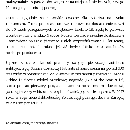
maksymalnie 78 pasażerów, w tym 27 na miejscach siedzących, z czego
10 dostępnych z niskiej podłogi.
Ostatnie tygodnie są niezwykle owocne dla Solarisa na rynku
rumuńskim. Firma podpisała umowę ramową na dostarczenie nawet
do 50 sztuk przegubowych trolejbusów Trollino 18. Będą to pierwsze
trolejbusy firmy w Kluż-Napoce. Podsumowując wszystkie dostarczone
i zamówione pojazdy (pierwsze z nich wyprodukowano 15 lat temu),
ulicami rumuńskich miast jeździć będzie blisko 300 autobusów
polskiego producenta.
Łączne, w siedem lat od premiery swojego pierwszego autobusu
elektrycznego, Solaris dostarczył lub zebrał zamówienia na ponad 330
pojazdów zeroemisyjnych od klientów w czternastu państwach. Model
Urbino 12 electric zdobył prestiżową nagrodę „Bus of the Year 2017”,
która po raz pierwszy przyznana została polskiemu producentowi,
po raz pierwszy w historii zdobył ją również pojazd elektryczny. W 2017
roku, w segmencie elektrobusów, Solaris zajął pozycję lidera w Europie,
z udziałem ponad 18%.
solarisbus.com, materiały własne