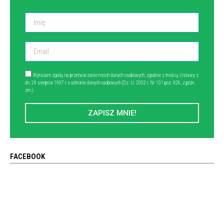
Wyrażam zgodę na przetwarzanie moich danych osobowych, zgodnie z treścią Ustawy z
dn. 29 sierpnia 1997 r. o ochronie danych osobowych (Dz. U. 2002 r. Nr 101 poz. 926, z późn.
zm.).
ZAPISZ MNIE!
FACEBOOK