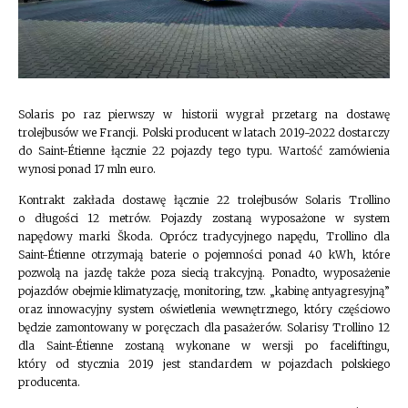
Solaris po raz pierwszy w historii wygrał przetarg na dostawę
trolejbusów we Francji. Polski producent w latach 2019-2022 dostarczy
do Saint-Étienne łącznie 22 pojazdy tego typu. Wartość zamówienia
wynosi ponad 17 mln euro.
Kontrakt zakłada dostawę łącznie 22 trolejbusów Solaris Trollino
o długości 12 metrów. Pojazdy zostaną wyposażone w system
napędowy marki Škoda. Oprócz tradycyjnego napędu, Trollino dla
Saint-Étienne otrzymają baterie o pojemności ponad 40 kWh, które
pozwolą na jazdę także poza siecią trakcyjną. Ponadto, wyposażenie
pojazdów obejmie klimatyzację, monitoring, tzw. „kabinę antyagresyjną”
oraz innowacyjny system oświetlenia wewnętrznego, który częściowo
będzie zamontowany w poręczach dla pasażerów. Solarisy Trollino 12
dla Saint-Étienne zostaną wykonane w wersji po faceliftingu,
który od stycznia 2019 jest standardem w pojazdach polskiego
producenta.