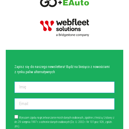
NEWSLETTER
Zapisz się do naszego newslettera! Bądź na bieżąco z nowościami
z rynku paliw alternatywnych
Wyrażam zgodę na przetwarzanie moich danych osobowych, zgodnie z treścią Ustawy z
dn. 29 sierpnia 1997 r. o ochronie danych osobowych (Dz. U. 2002 r. Nr 101 poz. 926, z późn.
zm.).