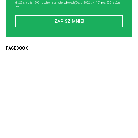
dn. 29 sierpnia 1997 r. o ochronie danych osobowych (Dz. U. 2002 r. Nr 101 poz. 926, z późn.
zm.).
ZAPISZ MNIE!
FACEBOOK