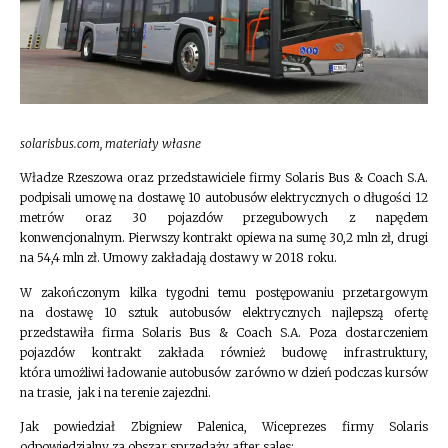
solarisbus.com, materiały własne
Władze Rzeszowa oraz przedstawiciele firmy Solaris Bus & Coach S.A.
podpisali umowę na dostawę 10 autobusów elektrycznych o długości 12
metrów oraz 30 pojazdów przegubowych z napędem
konwencjonalnym. Pierwszy kontrakt opiewa na sumę 30,2 mln zł, drugi
na 54,4 mln zł. Umowy zakładają dostawy w 2018 roku.
W zakończonym kilka tygodni temu postępowaniu przetargowym
na dostawę 10 sztuk autobusów elektrycznych najlepszą ofertę
przedstawiła firma Solaris Bus & Coach S.A. Poza dostarczeniem
pojazdów kontrakt zakłada również budowę infrastruktury,
która umożliwi ładowanie autobusów zarówno w dzień podczas kursów
na trasie, jak i na terenie zajezdni.
Jak powiedział Zbigniew Palenica, Wiceprezes firmy Solaris
odpowiedzialny za obszar sprzedaży after sales: