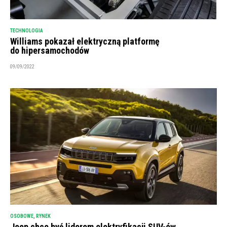
TECHNOLOGIA
Williams pokazał elektryczną platformę
do hipersamochodów
09/09/2022
OSOBOWE
,
RYNEK
Jeep chce być liderem elektryfikacji SUV-ów