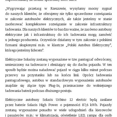
„Wygrywając przetarg w Rzeszowie, wysyłamy mocny sygnał
do naszych klientów, że oferujemy nie tylko sprawdzone rozwiązania
w zakresie autobusów elektrycznych, ale także jesteśmy w stanie
zaoferować kompleksowe rozwiązanie w zakresie infrastruktury
ładowania. Dla naszych klientów to bardzo ważne, że zarówno autobusy
elektryczne jak i infrastrukturę do ich ładowania mogą zamówić
u jednego producenta. Oczywiście działamy w tym zakresie z polskimi
firmami skupionymi m.in. w klastrze „Polski Autobus Elektryczny”,
którego jesteśmy liderem”.
Elektryczne Solarisy zostaną wyposażone w tzw. pantograf odwrócony,
umieszczony na ładowarce i obniżający się do dachu pojazdu. W ten
sposób będzie można naładować pojazd w ciągu kilku minut podczas
przerwy na przystanku lub na końcu linii. Oprócz ładowania
pantografowego, autobus w standardowym wyposażeniu autobusów
znajdzie się złącze typu Plug-In, przeznaczone do wolniejszego
ładowania baterii podczas dłuższego postoju.
Elektryczne autobusy Solaris Urbino 12 electric będą zasilane
przez baterie Solaris High Power o pojemności 87,6 kWh. Pojazdy
zostaną wyposażone ponadto w wiele udogodnień dla kierowców
i pasażerów. m.in.: w klimatyzację, oświetlenie LED, rampę dla osób