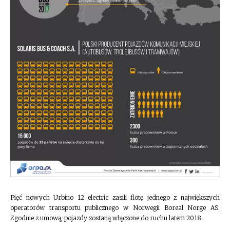
Pięć nowych Urbino 12 electric zasili flotę jednego z największych
operatorów transportu publicznego w Norwegii Boreal Norge AS.
Zgodnie z umową, pojazdy zostaną włączone do ruchu latem 2018.