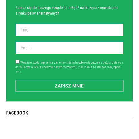
Zapisz się do naszego newslettera! Bądź na bieżąco z nowościami
z rynku paliw alternatywnych
Wyrażam zgodę na przetwarzanie moich danych osobowych, zgodnie z treścią Ustawy z
dn. 29 sierpnia 1997 r. o ochronie danych osobowych (Dz. U. 2002 r. Nr 101 poz. 926, z późn.
zm.).
ZAPISZ MNIE!
FACEBOOK