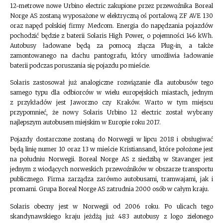
12-metrowe nowe Urbino electric zakupione przez przewoźnika Boreal
Norge AS zostaną wyposażone w elektryczną oś portalową ZF AVE 130
oraz napęd polskiej firmy Medcom. Energia do napędzania pojazdów
pochodzić będzie z baterii Solaris High Power, o pojemności 146 kWh.
Autobusy ładowane będą za pomocą złącza Plug-in, a także
zamontowanego na dachu pantografu, który umożliwia ładowanie
baterii podczas poruszania się pojazdu po mieście.
Solaris zastosował już analogiczne rozwiązanie dla autobusów tego
samego typu dla odbiorców w wielu europejskich miastach, jednym
z przykładów jest Jaworzno czy Kraków. Warto w tym miejscu
przypomnieć, że nowy Solaris Urbino 12 electric został wybrany
najlepszym autobusem miejskim w Europie roku 2017.
Pojazdy dostarczone zostaną do Norwegii w lipcu 2018 i obsługiwać
będą linię numer 10 oraz 13 w mieście Kristiansand, które położone jest
na południu Norwegii. Boreal Norge AS z siedzibą w Stavanger jest
jednym z wiodących norweskich przewoźników w obszarze transportu
publicznego. Firma zarządza zarówno autobusami, tramwajami, jak i
promami. Grupa Boreal Norge AS zatrudnia 2000 osób w całym kraju.
Solaris obecny jest w Norwegii od 2006 roku. Po ulicach tego
skandynawskiego kraju jeżdżą już 483 autobusy z logo zielonego