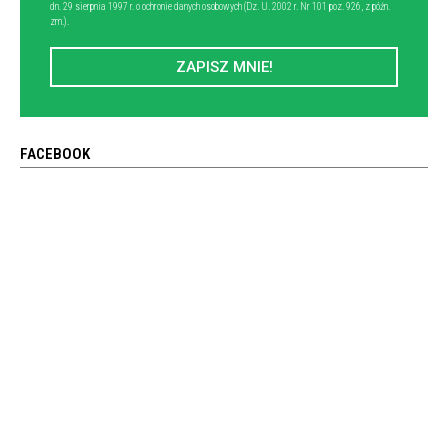
dn. 29 sierpnia 1997 r. o ochronie danych osobowych (Dz. U. 2002 r. Nr 101 poz. 926, z późn.
zm.).
ZAPISZ MNIE!
FACEBOOK