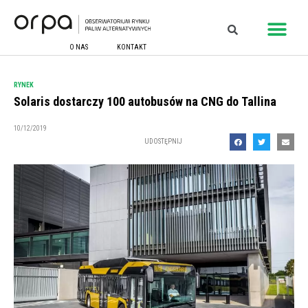
O NAS
KONTAKT
RYNEK
Solaris dostarczy 100 autobusów na CNG do Tallina
10/12/2019
UDOSTĘPNIJ