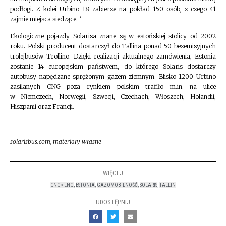
podłogi. Z kolei Urbino 18 zabierze na pokład 150 osób, z czego 41
zajmie miejsca siedzące. ’
Ekologiczne pojazdy Solarisa znane są w estońskiej stolicy od 2002
roku. Polski producent dostarczył do Tallina ponad 50 bezemisyjnych
trolejbusów Trollino. Dzięki realizacji aktualnego zamówienia, Estonia
zostanie 14 europejskim państwem, do którego Solaris dostarczy
autobusy napędzane sprężonym gazem ziemnym. Blisko 1200 Urbino
zasilanych CNG poza rynkiem polskim trafiło m.in. na ulice
w Niemczech, Norwegii, Szwecji, Czechach, Włoszech, Holandii,
Hiszpanii oraz Francji.
solarisbus.com, materiały własne
WIĘCEJ
CNG< LNG
,
ESTONIA
,
GAZOMOBILNOŚĆ
,
SOLARIS
,
TALLIN
UDOSTĘPNIJ