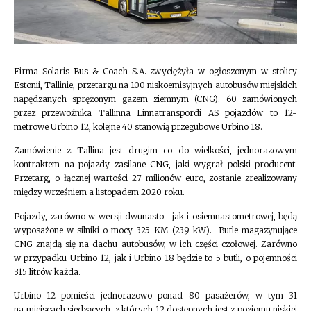
Firma Solaris Bus & Coach S.A. zwyciężyła w ogłoszonym w stolicy
Estonii, Tallinie, przetargu na 100 niskoemisyjnych autobusów miejskich
napędzanych sprężonym gazem ziemnym (CNG). 60 zamówionych
przez przewoźnika Tallinna Linnatranspordi AS pojazdów to 12-
metrowe Urbino 12, kolejne 40 stanowią przegubowe Urbino 18.
Zamówienie z Tallina jest drugim co do wielkości, jednorazowym
kontraktem na pojazdy zasilane CNG, jaki wygrał polski producent.
Przetarg, o łącznej wartości 27 milionów euro, zostanie zrealizowany
między wrześniem a listopadem 2020 roku.
Pojazdy, zarówno w wersji dwunasto- jak i osiemnastometrowej, będą
wyposażone w silniki o mocy 325 KM (239 kW). Butle magazynujące
CNG znajdą się na dachu autobusów, w ich części czołowej. Zarówno
w przypadku Urbino 12, jak i Urbino 18 będzie to 5 butli, o pojemności
315 litrów każda.
Urbino 12 pomieści jednorazowo ponad 80 pasażerów, w tym 31
na miejscach siedzących, z których 12 dostępnych jest z poziomu niskiej