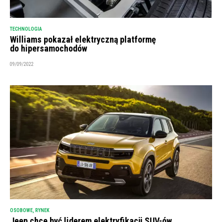
TECHNOLOGIA
Williams pokazał elektryczną platformę
do hipersamochodów
09/09/2022
OSOBOWE
,
RYNEK
Jeep chce być liderem elektryfikacji SUV-ów