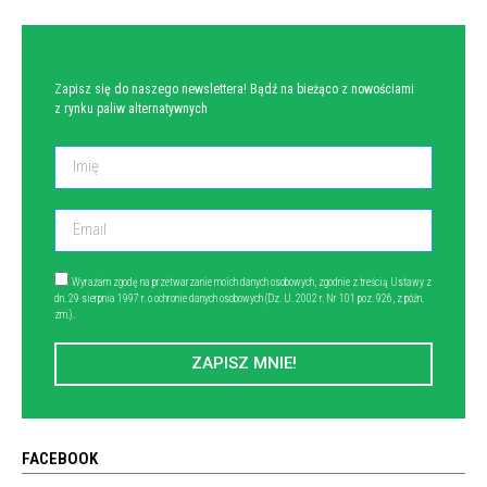
Zapisz się do naszego newslettera! Bądź na bieżąco z nowościami
z rynku paliw alternatywnych
Wyrażam zgodę na przetwarzanie moich danych osobowych, zgodnie z treścią Ustawy z
dn. 29 sierpnia 1997 r. o ochronie danych osobowych (Dz. U. 2002 r. Nr 101 poz. 926, z późn.
zm.).
ZAPISZ MNIE!
FACEBOOK