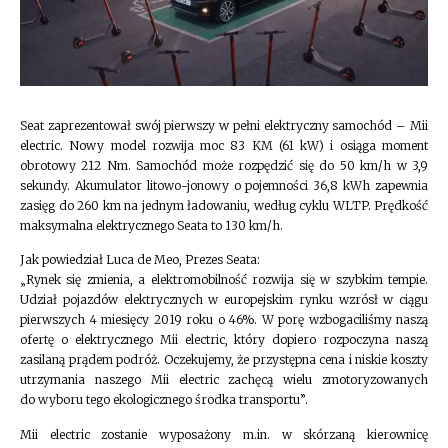
Seat zaprezentował swój pierwszy w pełni elektryczny samochód – Mii
electric. Nowy model rozwija moc 83 KM (61 kW) i osiąga moment
obrotowy 212 Nm. Samochód może rozpędzić się do 50 km/h w 3,9
sekundy. Akumulator litowo-jonowy o pojemności 36,8 kWh zapewnia
zasięg do 260 km na jednym ładowaniu, według cyklu WLTP. Prędkość
maksymalna elektrycznego Seata to 130 km/h.
Jak powiedział Luca de Meo, Prezes Seata:
„Rynek się zmienia, a elektromobilność rozwija się w szybkim tempie.
Udział pojazdów elektrycznych w europejskim rynku wzrósł w ciągu
pierwszych 4 miesięcy 2019 roku o 46%. W porę wzbogaciliśmy naszą
ofertę o elektrycznego Mii electric, który dopiero rozpoczyna naszą
zasilaną prądem podróż. Oczekujemy, że przystępna cena i niskie koszty
utrzymania naszego Mii electric zachęcą wielu zmotoryzowanych
do wyboru tego ekologicznego środka transportu”.
Mii electric zostanie wyposażony m.in. w skórzaną kierownicę