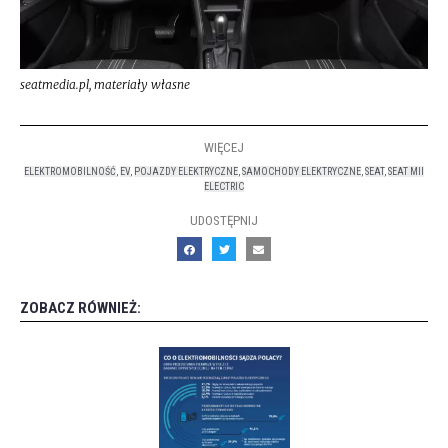
seatmedia.pl, materiały własne
WIĘCEJ
ELEKTROMOBILNOŚĆ
,
EV
,
POJAZDY ELEKTRYCZNE
,
SAMOCHODY ELEKTRYCZNE
,
SEAT
,
SEAT MII
ELECTRIC
UDOSTĘPNIJ
ZOBACZ RÓWNIEŻ: