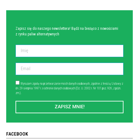
Zapisz się do naszego newslettera! Bądź na bieżąco z nowościami
z rynku paliw alternatywnych
Wyrażam zgodę na przetwarzanie moich danych osobowych, zgodnie z treścią Ustawy z
dn. 29 sierpnia 1997 r. o ochronie danych osobowych (Dz. U. 2002 r. Nr 101 poz. 926, z późn.
zm.).
ZAPISZ MNIE!
FACEBOOK