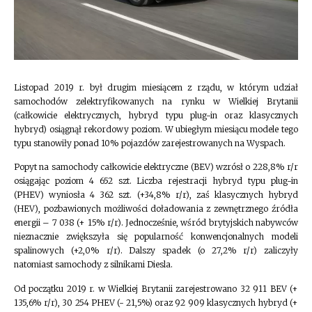
Listopad 2019 r. był drugim miesiącem z rządu, w którym udział
samochodów zelektryfikowanych na rynku w Wielkiej Brytanii
(całkowicie elektrycznych, hybryd typu plug-in oraz klasycznych
hybryd) osiągnął rekordowy poziom. W ubiegłym miesiącu modele tego
typu stanowiły ponad 10% pojazdów zarejestrowanych na Wyspach.
Popyt na samochody całkowicie elektryczne (BEV) wzrósł o 228,8% r/r
osiągając poziom 4 652 szt. Liczba rejestracji hybryd typu plug-in
(PHEV) wyniosła 4 362 szt. (+34,8% r/r), zaś klasycznych hybryd
(HEV), pozbawionych możliwości doładowania z zewnętrznego źródła
energii – 7 038 (+ 15% r/r). Jednocześnie, wśród brytyjskich nabywców
nieznacznie zwiększyła się popularność konwencjonalnych modeli
spalinowych (+2,0% r/r). Dalszy spadek (o 27,2% r/r) zaliczyły
natomiast samochody z silnikami Diesla.
Od początku 2019 r. w Wielkiej Brytanii zarejestrowano 32 911 BEV (+
135,6% r/r), 30 254 PHEV (- 21,5%) oraz 92 909 klasycznych hybryd (+