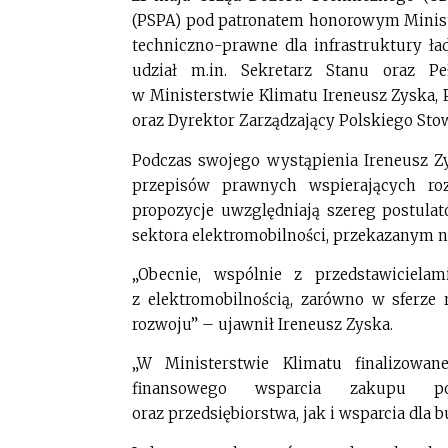
(PSPA) pod patronatem honorowym Minist
techniczno-prawne dla infrastruktury ł
udział m.in. Sekretarz Stanu oraz P
w Ministerstwie Klimatu Ireneusz Zyska,
oraz Dyrektor Zarządzający Polskiego Sto
Podczas swojego wystąpienia Ireneusz Z
przepisów prawnych wspierających roz
propozycje uwzględniają szereg postul
sektora elektromobilności, przekazanym n
„Obecnie, wspólnie z przedstawiciela
z elektromobilnością, zarówno w sferze 
rozwoju” – ujawnił Ireneusz Zyska.
„W Ministerstwie Klimatu finalizowa
finansowego wsparcia zakupu po
oraz przedsiębiorstwa, jak i wsparcia dla 