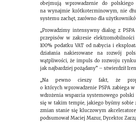
obejmują wprowadzenie do polskiego 
na wynajmie krótkoterminowym, nie dłu
systemu zachęt, zarówno dla użytkowników
„Prowadzimy intensywny dialog z PSPA o
przepisów w zakresie elektromobilności
100% podatku VAT od nabycia i eksploat
działania nakierowane na rozwój pol
wątpliwości, że impuls do rozwoju rynk
jak najbardziej pożądany” – stwierdził Ire
„Na pewno cieszy fakt, że propo
o których wprowadzenie PSPA zabiega w 
wdrożenia wsparcia systemowego polski r
się w takim tempie, jakiego byśmy sobie
zmian stanie się kluczowym akcelerator
podsumował Maciej Mazur, Dyrektor Zarzą