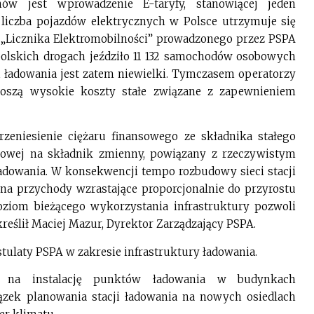
w jest wprowadzenie E-taryfy, stanowiącej jeden
iczba pojazdów elektrycznych w Polsce utrzymuje się
„Licznika Elektromobilności” prowadzonego przez PSPA
olskich drogach jeździło 11 132 samochodów osobowych
 ładowania jest zatem niewielki. Tymczasem operatorzy
noszą wysokie koszty stałe związane z zapewnieniem
zeniesienie ciężaru finansowego ze składnika stałego
ściowej na składnik zmienny, powiązany z rzeczywistym
adowania. W konsekwencji tempo rozbudowy sieci stacji
 na przychody wzrastające proporcjonalnie do przyrostu
ziom bieżącego wykorzystania infrastruktury pozwoli
reślił Maciej Mazur, Dyrektor Zarządzający PSPA.
tulaty PSPA w zakresie infrastruktury ładowania.
y na instalację punktów ładowania w budynkach
zek planowania stacji ładowania na nowych osiedlach