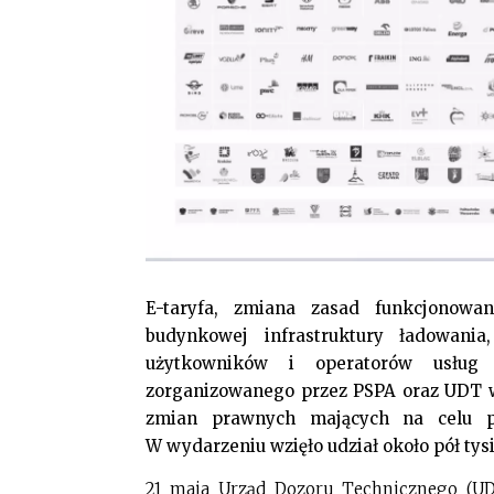
E-taryfa, zmiana zasad funkcjonowani
budynkowej infrastruktury ładowani
użytkowników i operatorów usług 
zorganizowanego przez PSPA oraz UDT wi
zmian prawnych mających na celu prz
W wydarzeniu wzięło udział około pół tys
21 maja Urząd Dozoru Technicznego (UD