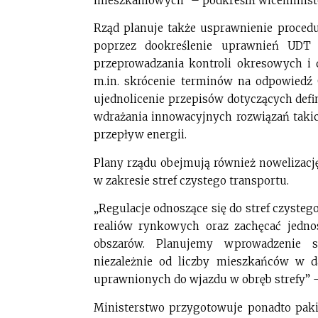
mieszkaniowych” – podkreślił wiceminist
Rząd planuje także usprawnienie proce
poprzez dookreślenie uprawnień UDT 
przeprowadzania kontroli okresowych i
m.in. skrócenie terminów na odpowiedź
ujednolicenie przepisów dotyczących defi
wdrażania innowacyjnych rozwiązań taki
przepływ energii.
Plany rządu obejmują również nowelizacj
w zakresie stref czystego transportu.
„Regulacje odnoszące się do stref czyste
realiów rynkowych oraz zachęcać jednos
obszarów. Planujemy wprowadzenie st
niezależnie od liczby mieszkańców w 
uprawnionych do wjazdu w obręb strefy” 
Ministerstwo przygotowuje ponadto pakie