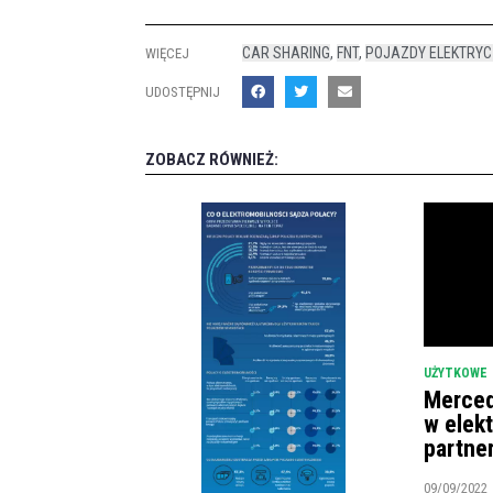
CAR SHARING
,
FNT
,
POJAZDY ELEKTRY
WIĘCEJ
UDOSTĘPNIJ
ZOBACZ RÓWNIEŻ:
UŻYTKOWE
Merced
w elek
partne
09/09/2022