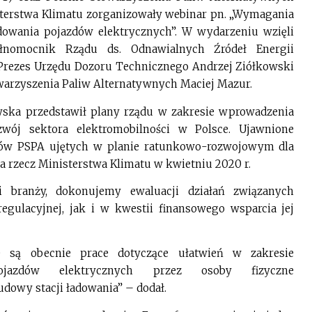
erstwa Klimatu zorganizowały webinar pn. „Wymagania
adowania pojazdów elektrycznych”. W wydarzeniu wzięli
ełnomocnik Rządu ds. Odnawialnych Źródeł Energii
 Prezes Urzędu Dozoru Technicznego Andrzej Ziółkowski
warzyszenia Paliw Alternatywnych Maciej Mazur.
yska przedstawił plany rządu w zakresie wprowadzenia
wój sektora elektromobilności w Polsce. Ujawnione
atów PSPA ujętych w planie ratunkowo-rozwojowym dla
a rzecz Ministerstwa Klimatu w kwietniu 2020 r.
mi branży, dokonujemy ewaluacji działań związanych
regulacyjnej, jak i w kwestii finansowego wsparcia jej
ne są obecnie prace dotyczące ułatwień w zakresie
jazdów elektrycznych przez osoby fizyczne
budowy stacji ładowania” – dodał.