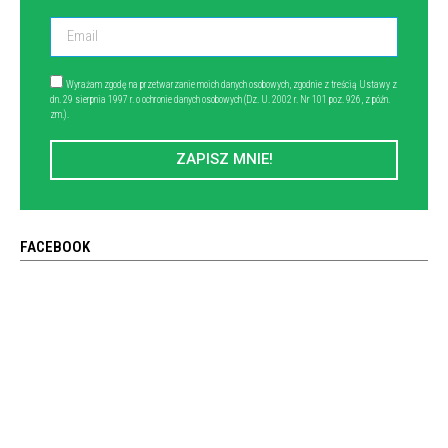
Wyrażam zgodę na przetwarzanie moich danych osobowych, zgodnie z treścią Ustawy z
dn. 29 sierpnia 1997 r. o ochronie danych osobowych (Dz. U. 2002 r. Nr 101 poz. 926, z późn.
zm.).
ZAPISZ MNIE!
FACEBOOK