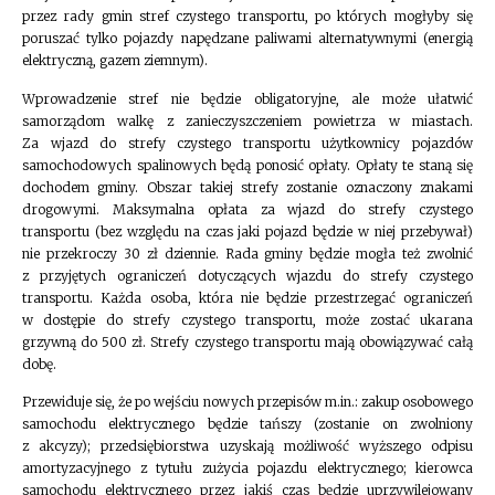
przez rady gmin stref czystego transportu, po których mogłyby się
poruszać tylko pojazdy napędzane paliwami alternatywnymi (energią
elektryczną, gazem ziemnym).
Wprowadzenie stref nie będzie obligatoryjne, ale może ułatwić
samorządom walkę z zanieczyszczeniem powietrza w miastach.
Za wjazd do strefy czystego transportu użytkownicy pojazdów
samochodowych spalinowych będą ponosić opłaty. Opłaty te staną się
dochodem gminy. Obszar takiej strefy zostanie oznaczony znakami
drogowymi. Maksymalna opłata za wjazd do strefy czystego
transportu (bez względu na czas jaki pojazd będzie w niej przebywał)
nie przekroczy 30 zł dziennie. Rada gminy będzie mogła też zwolnić
z przyjętych ograniczeń dotyczących wjazdu do strefy czystego
transportu. Każda osoba, która nie będzie przestrzegać ograniczeń
w dostępie do strefy czystego transportu, może zostać ukarana
grzywną do 500 zł. Strefy czystego transportu mają obowiązywać całą
dobę.
Przewiduje się, że po wejściu nowych przepisów m.in.: zakup osobowego
samochodu elektrycznego będzie tańszy (zostanie on zwolniony
z akcyzy); przedsiębiorstwa uzyskają możliwość wyższego odpisu
amortyzacyjnego z tytułu zużycia pojazdu elektrycznego; kierowca
samochodu elektrycznego przez jakiś czas będzie uprzywilejowany