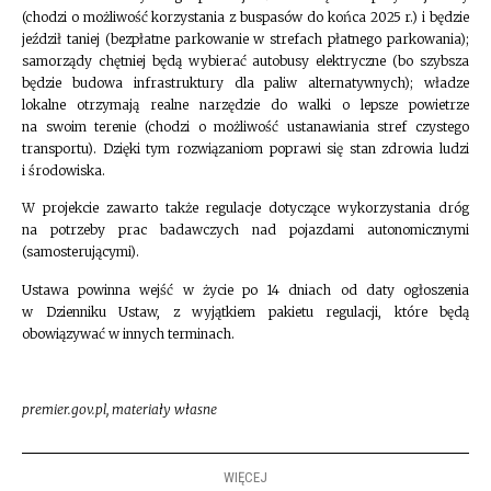
(chodzi o możliwość korzystania z buspasów do końca 2025 r.) i będzie
jeździł taniej (bezpłatne parkowanie w strefach płatnego parkowania);
samorządy chętniej będą wybierać autobusy elektryczne (bo szybsza
będzie budowa infrastruktury dla paliw alternatywnych); władze
lokalne otrzymają realne narzędzie do walki o lepsze powietrze
na swoim terenie (chodzi o możliwość ustanawiania stref czystego
transportu). Dzięki tym rozwiązaniom poprawi się stan zdrowia ludzi
i środowiska.
W projekcie zawarto także regulacje dotyczące wykorzystania dróg
na potrzeby prac badawczych nad pojazdami autonomicznymi
(samosterującymi).
Ustawa powinna wejść w życie po 14 dniach od daty ogłoszenia
w Dzienniku Ustaw, z wyjątkiem pakietu regulacji, które będą
obowiązywać w innych terminach.
premier.gov.pl, materiały własne
WIĘCEJ