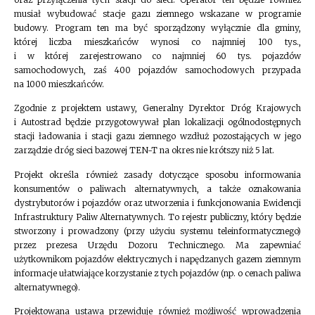
musiał wybudować stacje gazu ziemnego wskazane w programie
budowy. Program ten ma być sporządzony wyłącznie dla gminy,
której liczba mieszkańców wynosi co najmniej 100 tys.,
i w której zarejestrowano co najmniej 60 tys. pojazdów
samochodowych, zaś 400 pojazdów samochodowych przypada
na 1000 mieszkańców.
Zgodnie z projektem ustawy, Generalny Dyrektor Dróg Krajowych
i Autostrad będzie przygotowywał plan lokalizacji ogólnodostępnych
stacji ładowania i stacji gazu ziemnego wzdłuż pozostających w jego
zarządzie dróg sieci bazowej TEN-T na okres nie krótszy niż 5 lat.
Projekt określa również zasady dotyczące sposobu informowania
konsumentów o paliwach alternatywnych, a także oznakowania
dystrybutorów i pojazdów oraz utworzenia i funkcjonowania Ewidencji
Infrastruktury Paliw Alternatywnych. To rejestr publiczny, który będzie
stworzony i prowadzony (przy użyciu systemu teleinformatycznego)
przez prezesa Urzędu Dozoru Technicznego. Ma zapewniać
użytkownikom pojazdów elektrycznych i napędzanych gazem ziemnym
informacje ułatwiające korzystanie z tych pojazdów (np. o cenach paliwa
alternatywnego).
Projektowana ustawa przewiduje również możliwość wprowadzenia