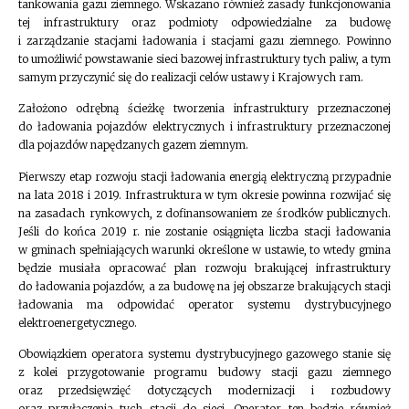
tankowania gazu ziemnego. Wskazano również zasady funkcjonowania
tej infrastruktury oraz podmioty odpowiedzialne za budowę
i zarządzanie stacjami ładowania i stacjami gazu ziemnego. Powinno
to umożliwić powstawanie sieci bazowej infrastruktury tych paliw, a tym
samym przyczynić się do realizacji celów ustawy i Krajowych ram.
Założono odrębną ścieżkę tworzenia infrastruktury przeznaczonej
do ładowania pojazdów elektrycznych i infrastruktury przeznaczonej
dla pojazdów napędzanych gazem ziemnym.
Pierwszy etap rozwoju stacji ładowania energią elektryczną przypadnie
na lata 2018 i 2019. Infrastruktura w tym okresie powinna rozwijać się
na zasadach rynkowych, z dofinansowaniem ze środków publicznych.
Jeśli do końca 2019 r. nie zostanie osiągnięta liczba stacji ładowania
w gminach spełniających warunki określone w ustawie, to wtedy gmina
będzie musiała opracować plan rozwoju brakującej infrastruktury
do ładowania pojazdów, a za budowę na jej obszarze brakujących stacji
ładowania ma odpowidać operator systemu dystrybucyjnego
elektroenergetycznego.
Obowiązkiem operatora systemu dystrybucyjnego gazowego stanie się
z kolei przygotowanie programu budowy stacji gazu ziemnego
oraz przedsięwzięć dotyczących modernizacji i rozbudowy
oraz przyłączenia tych stacji do sieci. Operator ten będzie również