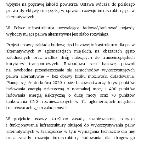
wpłynie na poprawę jakości powietrza. Ustawa wdraża do polskiego
prawa dyrektywę europejską w sprawie rozwoju infrastruktury paliw
alternatywnych.
W Polsce infrastruktura pozwalająca ładować/tankować pojazdy
wykorzystujące paliwa alternatywne jest słabo rozwinięta.
Projekt ustawy zakłada budowę sieci bazowej infrastruktury dla paliw
alternatywnych w aglomeracjach miejskich, na obszarach gęsto
zaludnionych oraz wzdłuż dróg należących do transeuropejskich
korytarzy transportowych. Rozbudowa sieci bazowej pozwoli
na swobodne przemieszczanie się samochodów wykorzystujących
paliwa alternatywne – bez obawy braku możliwości doładowania.
Planuje się, że do końca 2020 r. sieć bazową stworzy 6 tys. punktów
ładowania energią elektryczną o normalnej mocy i 400 punktów
ładowania energią elektryczną o dużej mocy oraz 70 punktów
tankowania CNG rozmieszczonych w 32 aglomeracjach miejskich
i na obszarach gęsto zaludnionych.
W projekcie ustawy określono zasady rozmieszczenia, rozwoju
i funkcjonowania infrastruktury służącej do wykorzystywania paliw
alternatywnych w transporcie, w tym wymagania techniczne dla niej
oraz zasady rozwoju infrastruktury ładowania dla drogowego