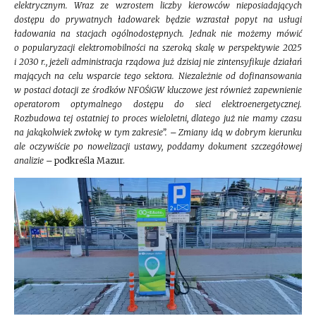
elektrycznym. Wraz ze wzrostem liczby kierowców nieposiadających
dostępu do prywatnych ładowarek będzie wzrastał popyt na usługi
ładowania na stacjach ogólnodostępnych. Jednak nie możemy mówić
o popularyzacji elektromobilności na szeroką skalę w perspektywie 2025
i 2030 r., jeżeli administracja rządowa już dzisiaj nie zintensyfikuje działań
mających na celu wsparcie tego sektora. Niezależnie od dofinansowania
w postaci dotacji ze środków NFOŚiGW kluczowe jest również zapewnienie
operatorom optymalnego dostępu do sieci elektroenergetycznej.
Rozbudowa tej ostatniej to proces wieloletni, dlatego już nie mamy czasu
na jakąkolwiek zwłokę w tym zakresie
”. – Zmiany idą w dobrym kierunku
ale oczywiście po nowelizacji ustawy, poddamy dokument szczegółowej
analizie –
podkreśla Mazur.