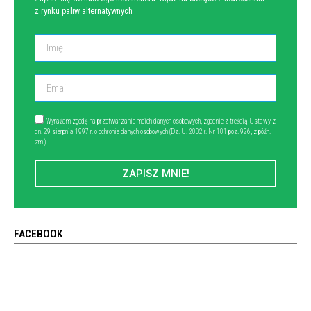
z rynku paliw alternatywnych
Wyrażam zgodę na przetwarzanie moich danych osobowych, zgodnie z treścią Ustawy z
dn. 29 sierpnia 1997 r. o ochronie danych osobowych (Dz. U. 2002 r. Nr 101 poz. 926, z późn.
zm.).
ZAPISZ MNIE!
FACEBOOK