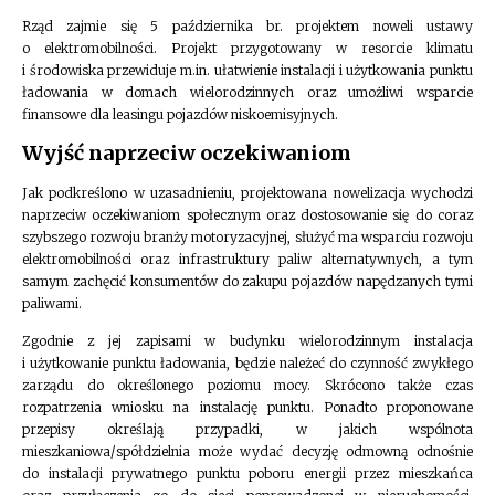
Rząd zajmie się 5 października br. projektem noweli ustawy
o elektromobilności. Projekt przygotowany w resorcie klimatu
i środowiska przewiduje m.in. ułatwienie instalacji i użytkowania punktu
ładowania w domach wielorodzinnych oraz umożliwi wsparcie
finansowe dla leasingu pojazdów niskoemisyjnych.
Wyjść naprzeciw oczekiwaniom
Jak podkreślono w uzasadnieniu, projektowana nowelizacja wychodzi
naprzeciw oczekiwaniom społecznym oraz dostosowanie się do coraz
szybszego rozwoju branży motoryzacyjnej, służyć ma wsparciu rozwoju
elektromobilności oraz infrastruktury paliw alternatywnych, a tym
samym zachęcić konsumentów do zakupu pojazdów napędzanych tymi
paliwami.
Zgodnie z jej zapisami w budynku wielorodzinnym instalacja
i użytkowanie punktu ładowania, będzie należeć do czynność zwykłego
zarządu do określonego poziomu mocy. Skrócono także czas
rozpatrzenia wniosku na instalację punktu. Ponadto proponowane
przepisy określają przypadki, w jakich wspólnota
mieszkaniowa/spółdzielnia może wydać decyzję odmowną odnośnie
do instalacji prywatnego punktu poboru energii przez mieszkańca