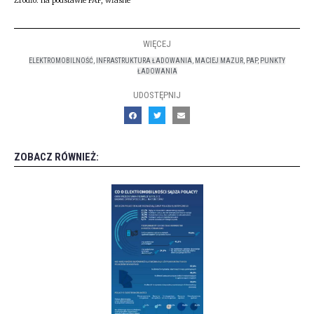
Źródło: na podstawie PAP, własne
WIĘCEJ
ELEKTROMOBILNOŚĆ
,
INFRASTRUKTURA ŁADOWANIA
,
MACIEJ MAZUR
,
PAP
,
PUNKTY
ŁADOWANIA
UDOSTĘPNIJ
ZOBACZ RÓWNIEŻ: