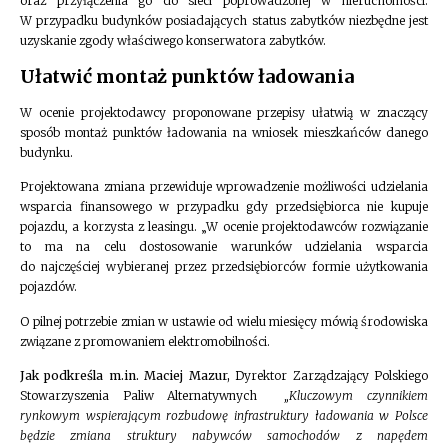
oraz przyłączenia go do sieci poprowadzonej w nieruchomości.
W przypadku budynków posiadających status zabytków niezbędne jest
uzyskanie zgody właściwego konserwatora zabytków.
Ułatwić montaż punktów ładowania
W ocenie projektodawcy proponowane przepisy ułatwią w znaczący
sposób montaż punktów ładowania na wniosek mieszkańców danego
budynku.
Projektowana zmiana przewiduje wprowadzenie możliwości udzielania
wsparcia finansowego w przypadku gdy przedsiębiorca nie kupuje
pojazdu, a korzysta z leasingu. „W ocenie projektodawców rozwiązanie
to ma na celu dostosowanie warunków udzielania wsparcia
do najczęściej wybieranej przez przedsiębiorców formie użytkowania
pojazdów.
O pilnej potrzebie zmian w ustawie od wielu miesięcy mówią środowiska
związane z promowaniem elektromobilności.
Jak podkreśla m.in. Maciej Mazur
,
Dyrektor Zarządzający Polskiego
Stowarzyszenia Paliw Alternatywnych
„
Kluczowym czynnikiem
rynkowym wspierającym rozbudowę infrastruktury ładowania w Polsce
będzie zmiana struktury nabywców samochodów z napędem