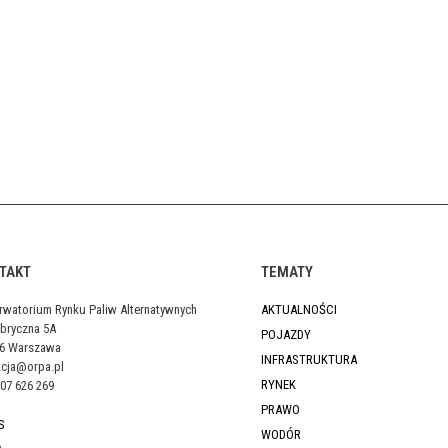
TAKT
TEMATY
rwatorium Rynku Paliw Alternatywnych
AKTUALNOŚCI
abryczna 5A
POJAZDY
46 Warszawa
INFRASTRUKTURA
kcja@orpa.pl
RYNEK
07 626 269
PRAWO
S
WODÓR