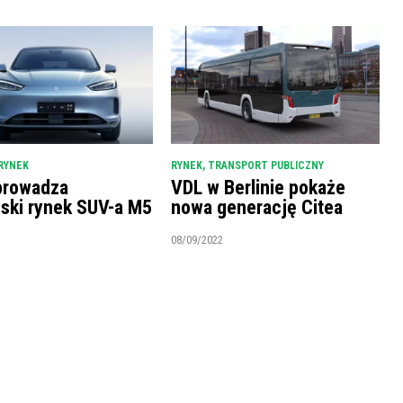
RYNEK
RYNEK
,
TRANSPORT PUBLICZNY
prowadza
VDL w Berlinie pokaże
ński rynek SUV-a M5
nowa generację Citea
08/09/2022