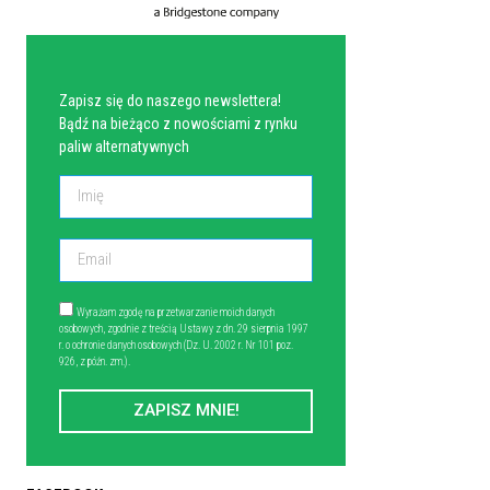
NEWSLETTER
Zapisz się do naszego newslettera!
Bądź na bieżąco z nowościami z rynku
paliw alternatywnych
Wyrażam zgodę na przetwarzanie moich danych
osobowych, zgodnie z treścią Ustawy z dn. 29 sierpnia 1997
r. o ochronie danych osobowych (Dz. U. 2002 r. Nr 101 poz.
926, z późn. zm.).
ZAPISZ MNIE!