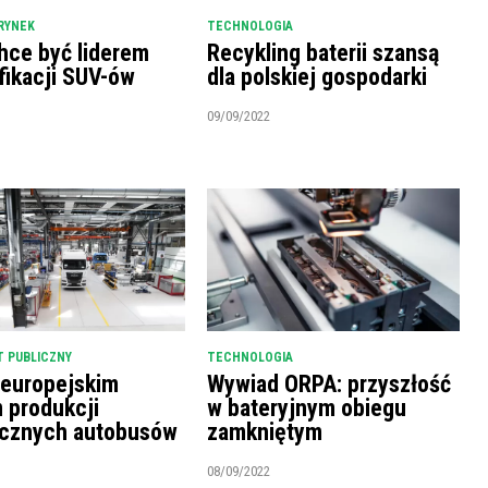
RYNEK
TECHNOLOGIA
hce być liderem
Recykling baterii szansą
fikacji SUV-ów
dla polskiej gospodarki
09/09/2022
 PUBLICZNY
TECHNOLOGIA
 europejskim
Wywiad ORPA: przyszłość
m produkcji
w bateryjnym obiegu
ycznych autobusów
zamkniętym
08/09/2022