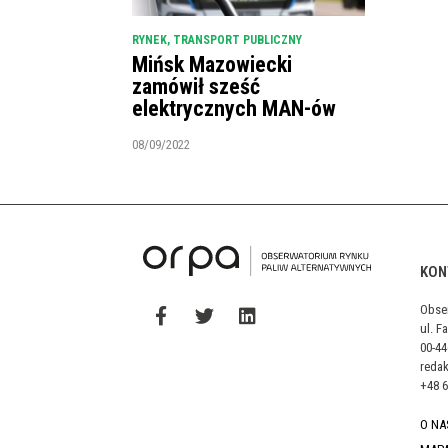
RYNEK
,
TRANSPORT PUBLICZNY
Mińsk Mazowiecki
zamówił sześć
elektrycznych MAN-ów
08/09/2022
KON
Obse
ul. F
00-4
reda
+48 6
O NA