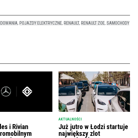
ADOWANIA
,
POJAZDY ELEKTRYCZNE
,
RENAULT
,
RENAULT ZOE
,
SAMOCHODY
AKTUALNOŚCI
es i Rivian
Już jutro w Łodzi startuje
tromobilnym
największy zlot