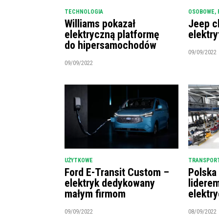
TECHNOLOGIA
OSOBOWE
,
Williams pokazał
Jeep c
elektryczną platformę
elektry
do hipersamochodów
09/09/2022
09/09/2022
UŻYTKOWE
TRANSPORT
Ford E-Transit Custom –
Polska
elektryk dedykowany
lidere
małym firmom
elektr
09/09/2022
08/09/2022