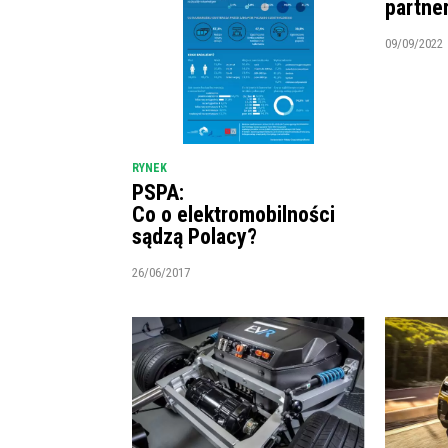
partne
09/09/2022
RYNEK
PSPA:
Co o elektromobilności
sądzą Polacy?
26/06/2017