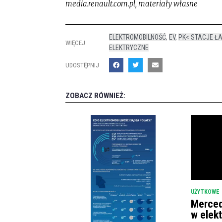
media.renault.com.pl, materiały własne
ELEKTROMOBILNOŚĆ
,
EV
,
PK< STACJE Ł
WIĘCEJ
ELEKTRYCZNE
UDOSTĘPNIJ
ZOBACZ RÓWNIEŻ:
UŻYTKOWE
Merced
w elek