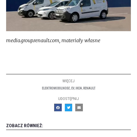
media.group.renault.com, materiały własne
WIĘCEJ
ELEKTROMOBILNOŚĆ
,
EV
,
IKEA
,
RENAULT
UDOSTĘPNIJ
ZOBACZ RÓWNIEŻ: