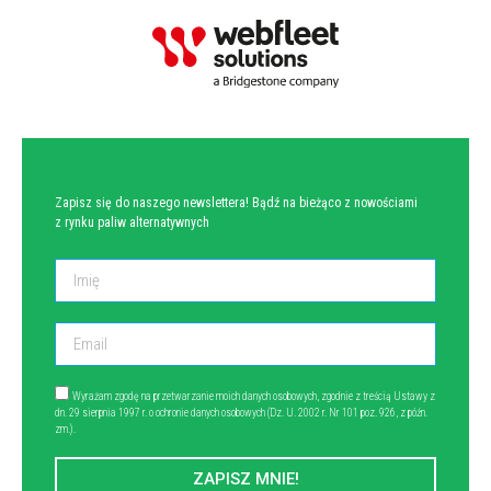
NEWSLETTER
Zapisz się do naszego newslettera! Bądź na bieżąco z nowościami
z rynku paliw alternatywnych
Wyrażam zgodę na przetwarzanie moich danych osobowych, zgodnie z treścią Ustawy z
dn. 29 sierpnia 1997 r. o ochronie danych osobowych (Dz. U. 2002 r. Nr 101 poz. 926, z późn.
zm.).
ZAPISZ MNIE!