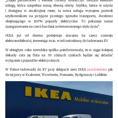
„Dzięki partnerstwu z Renault chcemy dostarczyć naszym klientom
usługę, która uzupełnia naszą obecną ofertę. Szybka, łatwa w użyciu
i dostępna w atrakcyjnej cenie, ta nowa usługa wynajmu pozwoli
użytkownikom na przyjęcie prostego sposobu transportu, docelowo
obejmującego w 100% pojazdy elektryczne. To pokazuje nasze
zaangażowanie na rzecz bardziej zrównoważonego stylu życia”.
IKEA już od dawna podejmuje starania na rzecz rozwoju
elektromobilności, inwestując m.in. w infrastrukturę do ładowania EV.
W ubiegłym roku szwedzka spółka poinformowała, że w ciągu kolejnej
dekady cała jej flota na 30 różnych rynkach będzie się składać
wyłącznie z pojazdów elektrycznych.
W Polsce ładowarki do EV przy sklepach sieci IKEA
uruchomiono
jak
do tej pory w Krakowie, Wrocławiu, Poznaniu, Bydgoszczy i Lublinie.