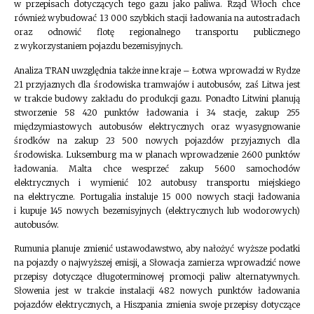
w przepisach dotyczących tego gazu jako paliwa. Rząd Włoch chce
również wybudować 13 000 szybkich stacji ładowania na autostradach
oraz odnowić flotę regionalnego transportu publicznego
z wykorzystaniem pojazdu bezemisyjnych.
Analiza TRAN uwzględnia także inne kraje – Łotwa wprowadzi w Rydze
21 przyjaznych dla środowiska tramwajów i autobusów, zaś Litwa jest
w trakcie budowy zakładu do produkcji gazu. Ponadto Litwini planują
stworzenie 58 420 punktów ładowania i 34 stacje, zakup 255
międzymiastowych autobusów elektrycznych oraz wyasygnowanie
środków na zakup 23 500 nowych pojazdów przyjaznych dla
środowiska. Luksemburg ma w planach wprowadzenie 2600 punktów
ładowania. Malta chce wesprzeć zakup 5600 samochodów
elektrycznych i wymienić 102 autobusy transportu miejskiego
na elektryczne. Portugalia instaluje 15 000 nowych stacji ładowania
i kupuje 145 nowych bezemisyjnych (elektrycznych lub wodorowych)
autobusów.
Rumunia planuje zmienić ustawodawstwo, aby nałożyć wyższe podatki
na pojazdy o najwyższej emisji, a Słowacja zamierza wprowadzić nowe
przepisy dotyczące długoterminowej promocji paliw alternatywnych.
Słowenia jest w trakcie instalacji 482 nowych punktów ładowania
pojazdów elektrycznych, a Hiszpania zmienia swoje przepisy dotyczące