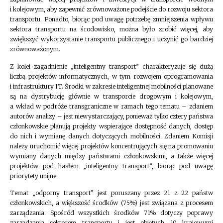
i kolejowym, aby zapewnić zrównoważone podejście do rozwoju sektora
transportu. Ponadto, biorąc pod uwagę potrzebę zmniejszenia wpływu
sektora transportu na środowisko, można było zrobić więcej, aby
zwiększyć wykorzystanie transportu publicznego i uczynić go bardziej
zrównoważonym.
Z kolei zagadnienie „inteligentny transport” charakteryzuje się dużą
liczbą projektów informatycznych, w tym rozwojem oprogramowania
i infrastruktury IT. Środki w zakresie inteligentnej mobilności planowane
są na dystrybucję głównie w transporcie drogowym i kolejowym,
a wkład w podróże transgraniczne w ramach tego tematu – zdaniem
autorów analizy – jest niewystarczający, ponieważ tylko cztery państwa
członkowskie planują projekty wspierające dostępność danych, dostęp
do nich i wymianę danych dotyczących mobilności. Zdaniem Komisji
należy uruchomić więcej projektów koncentrujących się na promowaniu
wymiany danych między państwami członkowskimi, a także więcej
projektów pod hasłem „inteligentny transport”, biorąc pod uwagę
priorytety unijne.
Temat „odporny transport” jest poruszany przez 21 z 22 państw
członkowskich, a większość środków (75%) jest związana z procesem
zarządzania. Spośród wszystkich środków 71% dotyczy poprawy
zarządzania sektorem transportu i jest objętych 19 krajowymi