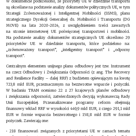
W dokumencie podkreślono, że priorytety UE w dziedzinie transportu
są określane na podstawie analizy dokumentów politycznych UE, w tym
Strategii Zrównoważonej i Inteligentnej Mobilności (SSMS), planu
strategicznego Dyrekcji Generalnej ds. Mobilności i Transportu (DG
MOVE) na lata 2020-2024, z uwzględnieniem treści zawartych
na stronie internetowej UE poświęconej transportowi i mobilności.
Na podstawie analizy dokumentów strategicznych UE określono 29
priorytetów UE w dziedzinie transportu, które podzielono na:
„zrównoważony transport”, „inteligentny transport” i „odporny
transport”.
Centralnym elementem unijnego planu odbudowy jest tzw. Instrument
na rzecz Odbudowy i Zwiększania Odporności (z ang. The Recovery
and Resilience Facility – dalej RRF) z budżetem opiewającym na kwotę
723,8 mld EUR, przeznaczonym na bezzwrotne wsparcie i pożyczki.
W badaniu TRAN oceniono 22 z 27 krajowych planów odbudowy
i zwiększania odporności, zatwierdzonych decyzją wykonawczą Rady
Unii Europejskiej. Przeanalizowane programy reform obejmują
finansowy wkład RRF w wysokości 449,9 mld EUR, z czego 291,1 mld
EUR w formie wsparcia bezzwrotnego i 158,8 mld EUR w formie
pożyczek. Zawierają one:
• 218 finansowań związanych z priorytetami UE w ramach tematu