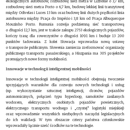
ekologicznych autobusów, rozbudowę sieci metra w Lizbonie o 3,7 km,
rozbudowę sieci metra Porto o 6,7 km, budowę lekkiej linii tranzytowej
między Odivelas i Lures 13 km oraz budowę linii dużych prędkości linia
autobusowa między Praça do Império i 3,8 km od Praça Albuquerque
Mouzinho Porto. Rumunia rozwija podziemną sieć transportową
o długości 12,7 km, jest w trakcie zakupu 2753 ekologicznych pojazdów,
kończy trasę dla rowerzystów o długości 1091 km i buduje 13 200
punktów ładowania. Z kolei Słowacja wprowadza nową ustawę
o transporcie publicznym. Słowenia zamierza zreformować organizację
publicznego transportu pasażerskiego, a Hiszpania ma 305 projektów
promujących nowe formy mobilności.
Innowacje w technologii inteligentnej mobilności
Innowacje w technologii inteligentnej mobilności obejmują tworzenie
sprzyjających warunków dla rozwoju nowych technologii i usług
(np. wykorzystanie sztucznej inteligencji, dronów, pojazdów
autonomicznych, połączeń typu hyperloop, samolotów zasilanych
wodorem, elektrycznych osobistych pojazdów powietrznych,
elektrycznego transportu wodnego i „czystej” logistyki miejskiej)
oraz wprowadzenie wszystkich niezbędnych narzędzi legislacyjnych
do ich walidacji. W tym obszarze cztery państwa członkowskie
wprowadziły łącznie sześć środków na te technologie.