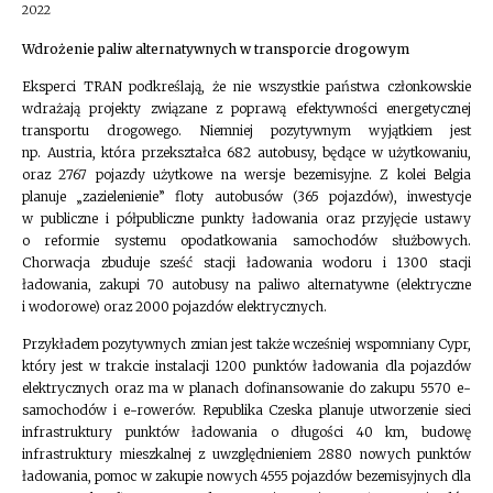
2022
Wdrożenie paliw alternatywnych w transporcie drogowym
Eksperci TRAN podkreślają, że nie wszystkie państwa członkowskie
wdrażają projekty związane z poprawą efektywności energetycznej
transportu drogowego. Niemniej pozytywnym wyjątkiem jest
np. Austria, która przekształca 682 autobusy, będące w użytkowaniu,
oraz 2767 pojazdy użytkowe na wersje bezemisyjne. Z kolei Belgia
planuje „zazielenienie” floty autobusów (365 pojazdów), inwestycje
w publiczne i półpubliczne punkty ładowania oraz przyjęcie ustawy
o reformie systemu opodatkowania samochodów służbowych.
Chorwacja zbuduje sześć stacji ładowania wodoru i 1300 stacji
ładowania, zakupi 70 autobusy na paliwo alternatywne (elektryczne
i wodorowe) oraz 2000 pojazdów elektrycznych.
Przykładem pozytywnych zmian jest także wcześniej wspomniany Cypr,
który jest w trakcie instalacji 1200 punktów ładowania dla pojazdów
elektrycznych oraz ma w planach dofinansowanie do zakupu 5570 e-
samochodów i e-rowerów. Republika Czeska planuje utworzenie sieci
infrastruktury punktów ładowania o długości 40 km, budowę
infrastruktury mieszkalnej z uwzględnieniem 2880 nowych punktów
ładowania, pomoc w zakupie nowych 4555 pojazdów bezemisyjnych dla