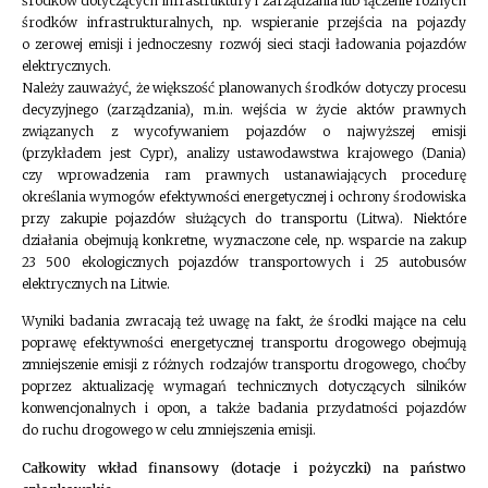
środków dotyczących infrastruktury i zarządzania lub łączenie różnych
środków infrastrukturalnych, np. wspieranie przejścia na pojazdy
o zerowej emisji i jednoczesny rozwój sieci stacji ładowania pojazdów
elektrycznych.
Należy zauważyć, że większość planowanych środków dotyczy procesu
decyzyjnego (zarządzania), m.in. wejścia w życie aktów prawnych
związanych z wycofywaniem pojazdów o najwyższej emisji
(przykładem jest Cypr), analizy ustawodawstwa krajowego (Dania)
czy wprowadzenia ram prawnych ustanawiających procedurę
określania wymogów efektywności energetycznej i ochrony środowiska
przy zakupie pojazdów służących do transportu (Litwa). Niektóre
działania obejmują konkretne, wyznaczone cele, np. wsparcie na zakup
23 500 ekologicznych pojazdów transportowych i 25 autobusów
elektrycznych na Litwie.
Wyniki badania zwracają też uwagę na fakt, że środki mające na celu
poprawę efektywności energetycznej transportu drogowego obejmują
zmniejszenie emisji z różnych rodzajów transportu drogowego, choćby
poprzez aktualizację wymagań technicznych dotyczących silników
konwencjonalnych i opon, a także badania przydatności pojazdów
do ruchu drogowego w celu zmniejszenia emisji.
Całkowity wkład finansowy (dotacje i pożyczki) na państwo