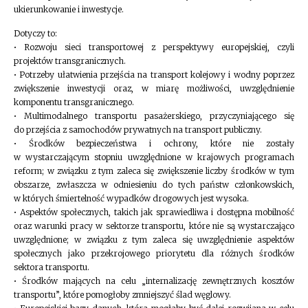
ukierunkowanie i inwestycje.
Dotyczy to:
• Rozwoju sieci transportowej z perspektywy europejskiej, czyli
projektów transgranicznych.
• Potrzeby ułatwienia przejścia na transport kolejowy i wodny poprzez
zwiększenie inwestycji oraz, w miarę możliwości, uwzględnienie
komponentu transgranicznego.
• Multimodalnego transportu pasażerskiego, przyczyniającego się
do przejścia z samochodów prywatnych na transport publiczny.
• Środków bezpieczeństwa i ochrony, które nie zostały
w wystarczającym stopniu uwzględnione w krajowych programach
reform; w związku z tym zaleca się zwiększenie liczby środków w tym
obszarze, zwłaszcza w odniesieniu do tych państw członkowskich,
w których śmiertelność wypadków drogowych jest wysoka.
• Aspektów społecznych, takich jak sprawiedliwa i dostępna mobilność
oraz warunki pracy w sektorze transportu, które nie są wystarczająco
uwzględnione; w związku z tym zaleca się uwzględnienie aspektów
społecznych jako przekrojowego priorytetu dla różnych środków
sektora transportu.
• Środków mających na celu „internalizację zewnętrznych kosztów
transportu”, które pomogłoby zmniejszyć ślad węglowy.