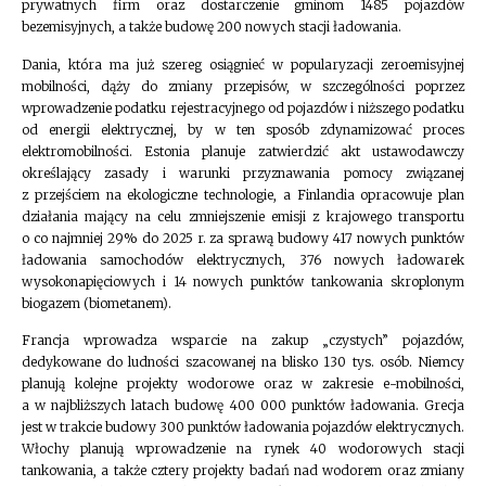
prywatnych firm oraz dostarczenie gminom 1485 pojazdów
bezemisyjnych, a także budowę 200 nowych stacji ładowania.
Dania, która ma już szereg osiągnieć w popularyzacji zeroemisyjnej
mobilności, dąży do zmiany przepisów, w szczególności poprzez
wprowadzenie podatku rejestracyjnego od pojazdów i niższego podatku
od energii elektrycznej, by w ten sposób zdynamizować proces
elektromobilności. Estonia planuje zatwierdzić akt ustawodawczy
określający zasady i warunki przyznawania pomocy związanej
z przejściem na ekologiczne technologie, a Finlandia opracowuje plan
działania mający na celu zmniejszenie emisji z krajowego transportu
o co najmniej 29% do 2025 r. za sprawą budowy 417 nowych punktów
ładowania samochodów elektrycznych, 376 nowych ładowarek
wysokonapięciowych i 14 nowych punktów tankowania skroplonym
biogazem (biometanem).
Francja wprowadza wsparcie na zakup „czystych” pojazdów,
dedykowane do ludności szacowanej na blisko 130 tys. osób. Niemcy
planują kolejne projekty wodorowe oraz w zakresie e-mobilności,
a w najbliższych latach budowę 400 000 punktów ładowania. Grecja
jest w trakcie budowy 300 punktów ładowania pojazdów elektrycznych.
Włochy planują wprowadzenie na rynek 40 wodorowych stacji
tankowania, a także cztery projekty badań nad wodorem oraz zmiany