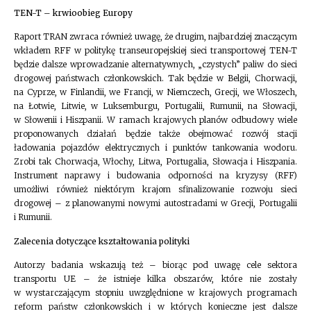
TEN-T – krwioobieg Europy
Raport TRAN zwraca również uwagę, że drugim, najbardziej znaczącym
wkładem RFF w politykę transeuropejskiej sieci transportowej TEN-T
będzie dalsze wprowadzanie alternatywnych, „czystych” paliw do sieci
drogowej państwach członkowskich. Tak będzie w Belgii, Chorwacji,
na Cyprze, w Finlandii, we Francji, w Niemczech, Grecji, we Włoszech,
na Łotwie, Litwie, w Luksemburgu, Portugalii, Rumunii, na Słowacji,
w Słowenii i Hiszpanii. W ramach krajowych planów odbudowy wiele
proponowanych działań będzie także obejmować rozwój stacji
ładowania pojazdów elektrycznych i punktów tankowania wodoru.
Zrobi tak Chorwacja, Włochy, Litwa, Portugalia, Słowacja i Hiszpania.
Instrument naprawy i budowania odporności na kryzysy (RFF)
umożliwi również niektórym krajom sfinalizowanie rozwoju sieci
drogowej – z planowanymi nowymi autostradami w Grecji, Portugalii
i Rumunii.
Zalecenia dotyczące kształtowania polityki
Autorzy badania wskazują też – biorąc pod uwagę cele sektora
transportu UE – że istnieje kilka obszarów, które nie zostały
w wystarczającym stopniu uwzględnione w krajowych programach
reform państw członkowskich i w których konieczne jest dalsze