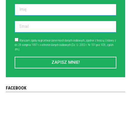
Wyrażam zgodę na przetwarzanie moich danych osobowych, zgodnie z treścią Ustawy z
dn. 29 sierpnia 1997 r. o ochronie danych osobowych (Dz. U. 2002 r. Nr 101 poz. 926, z późn.
zm.).
ZAPISZ MNIE!
FACEBOOK