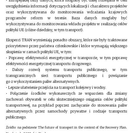
• Europejskiej bazy danych, która mogłaby być dalej rozwijana w celu
uwzględnienia informacji dotyczących lokalizacji i charakteru projektów
oraz wykorzystywana do monitorowania wdrażania krajowych
programów reform w terenie. Baza danych mogłaby być
wykorzystywana do monitorowania wkładu projektu w realizację celów
polityki UE (różne dziedziny, w tym transport).
Eksperci TRAN wymieniają ponadto obszary, które nie były traktowane
priorytetowo przez państwa członkowskie i które wymagają większego
skupienia w ramach polityki UE, w tym:
• Poprawę efektywności energetycznej w transporcie, w tym poprawę
efektywności energetycznej transportu drogowego.
• Dalszy rozwój systemu transportu publicznego, w tym
transgranicznych sieci transportu publicznego i powiązanie
go z wykorzystaniem paliw alternatywnych.
• Lepsze ułatwienie przejścia na transport kolejowy i wodny.
• Połączenie środków wykonawczych ze wsparciem dla zmiany
zachowań obywateli w celu skuteczniejszego osiągania celów polityki
transportowej, na przykład poprzez zachęcanie do stosowania paliw
alternatywnych przez samochody prywatne i rodzaje transportu
publicznego.
Źródło: na podstawie The future of transport in the context of the Recovery Plan.