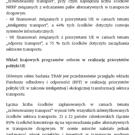
„zrównoważony transport”, przy czym największa liczba środków
NRRP związanych z wdrażaniem paliw alternatywnych w transporcie
drogowym.
• 68 finansowań związanych z priorytetami UE w ramach tematu
„inteligentny transport”, a 44% tych środków dotyczyło rozwoju
systemów informatycznych.
• 98 finansowań związanych z priorytetami UE w ramach tematu
„odporny transport”, a 75 % tych środków dotyczyło zarządzania
sektorem transportu.
Wkład krajowych programów reform w realizację priorytetów
polityki UE
Głównym celem badania TRAN jest przedstawienie przeglądu wkładu
Funduszu odbudowy i odporności (RFF) w realizację priorytetów
polityki UE w zakresie inteligentnej i ekologicznej transformacji sektora
transportu.
Łączna liczba środków zaplanowanych w ramach tematu
„zrównoważony transport” wynosi 56% wszystkich zidentyfikowanych
środków sektora transportu. 21 z 22 państw członkowskich (łącznie
89% środków) koncentruje się na wprowadzaniu paliw alternatywnych
w transporcie drogowym. W ocenie autorów należało jednak
zaplanować więcej projektów i inwestycji w transporcie wodnym