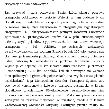
dotyczący działań badawczych.
Jak przykład można przywołać Belgię, która planuje poprawę
transportu publicznego w regionie Walonii, w tym budowę 6 km
dodatkowej infrastruktury transportu publicznego dla samochodów
o zerowej emisji, 260 skrzyżowań z inteligentnymi sygnalizacjami
drogowymi i 400 skrzyżowań z inteligentnymi światłami. Chorwacja
opracowuje 60 prototypowych testów dla w pełni autonomicznych
i elektrycznych pojazdów. Cypr tworzy 62 km tras zrównoważonego
transportu i 645 obiektów pomocniczych związanych
ze zrównoważonym transportem. Francja buduje 100-kilometrowy pas
dla rozwoju transportu publicznego. Grecja zmieni przepisy dotyczące
usług publicznych, e-mobilności i punktów ładowania. Włochy
wybudują co najmniej 231 km infrastruktury transportu publicznego
i zmodernizują 1280 km odcinków linii zbudowanych na węzłach
metropolitalnych i głównych połączeniach krajowych. Łotwa planuje
„zazielenienie” Riga Metropolitan Corridor Transport System, aby
promować konkurencyjny kolejowy transport pasażerski w Rydze,
dodatkowo zmodernizuje 81-kilometrowej zelektryfikowanej linii
i zakupi siedmiu pociągów elektrycznych. Malta ma plany poprawy
rozwiązań w zakresie mobilności w miastach, zgodnie z Planem
Zrównoważonej Mobilności Miejskiej. Portugalia planuje zakup 145