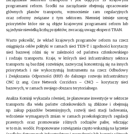
programami reform. Środki na zarządzanie obejmują opracowanie
głównych planów transportu, wzmocnienie ram regulacyjnych
oraz reformy związane z tym sektorem. Niemniej istnieje szereg
priorytetów które nie są objęte krajowymi programami reform lub
są jedynie niewielką liczbą projektów, zwracają uwagę eksperci TRAN.
Warto pokreślić, że wkład krajowych programów reform na rzecz
osiągnięcia celów polityki w ramach sieci TEN-T i zgodności korytarzy
sieci bazowej różni się w zależności od państwa członkowskiego
i rodzaju transportu. Kraje, w których sieci infrastruktury sektora
transportu są bardziej rozwinięte, zazwyczaj koncentrują się na innych
priorytetach i nie wykorzystują Instrumentu na rzecz Odbudowy
i Zwiększania Odporności (RRF) do dalszego rozwoju infrastruktury
CNC (z ang. Core Network Corridors – CNC) – korytarzy sieci
bazowych, w ramach swojego obszaru terytorialnego.
Analiza Komisji wykazała również, że planowane inwestycje w sektorze
transportu dla wielu państw członkowskich są zbliżone i obejmują
np. zakup pojazdów bezemisyjnych, rozwój sieci stacji ładowania,
wdrożenie wymaganych zmian w ramach proekologicznych regulacji
prawnych oraz promowanie różnych rodzajów paliw, wliczając
w to m.in. wodór. Proponowane rozwiązania często wskazują na łączenie