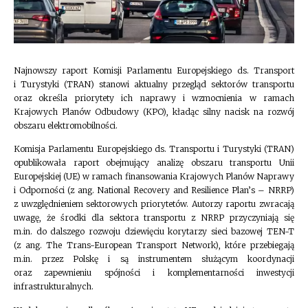
Najnowszy raport Komisji Parlamentu Europejskiego ds. Transport
i Turystyki (TRAN) stanowi aktualny przegląd sektorów transportu
oraz określa priorytety ich naprawy i wzmocnienia w ramach
Krajowych Planów Odbudowy (KPO), kładąc silny nacisk na rozwój
obszaru elektromobilności.
Komisja Parlamentu Europejskiego ds. Transportu i Turystyki (TRAN)
opublikowała raport obejmujący analizę obszaru transportu Unii
Europejskiej (UE) w ramach finansowania Krajowych Planów Naprawy
i Odporności (z ang. National Recovery and Resilience Plan’s – NRRP)
z uwzględnieniem sektorowych priorytetów. Autorzy raportu zwracają
uwagę, że środki dla sektora transportu z NRRP przyczyniają się
m.in. do dalszego rozwoju dziewięciu korytarzy sieci bazowej TEN-T
(z ang. The Trans-European Transport Network), które przebiegają
m.in. przez Polskę i są instrumentem służącym koordynacji
oraz zapewnieniu spójności i komplementarności inwestycji
infrastrukturalnych.