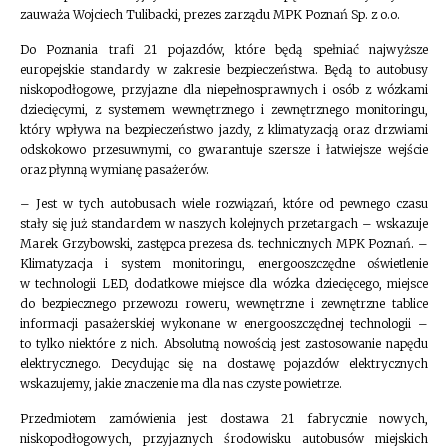
zauważa Wojciech Tulibacki, prezes zarządu MPK Poznań Sp. z o.o.
Do Poznania trafi 21 pojazdów, które będą spełniać najwyższe
europejskie standardy w zakresie bezpieczeństwa. Będą to autobusy
niskopodłogowe, przyjazne dla niepełnosprawnych i osób z wózkami
dziecięcymi, z systemem wewnętrznego i zewnętrznego monitoringu,
który wpływa na bezpieczeństwo jazdy, z klimatyzacją oraz drzwiami
odskokowo przesuwnymi, co gwarantuje szersze i łatwiejsze wejście
oraz płynną wymianę pasażerów.
– Jest w tych autobusach wiele rozwiązań, które od pewnego czasu
stały się już standardem w naszych kolejnych przetargach – wskazuje
Marek Grzybowski, zastępca prezesa ds. technicznych MPK Poznań. –
Klimatyzacja i system monitoringu, energooszczędne oświetlenie
w technologii LED, dodatkowe miejsce dla wózka dziecięcego, miejsce
do bezpiecznego przewozu roweru, wewnętrzne i zewnętrzne tablice
informacji pasażerskiej wykonane w energooszczędnej technologii –
to tylko niektóre z nich. Absolutną nowością jest zastosowanie napędu
elektrycznego. Decydując się na dostawę pojazdów elektrycznych
wskazujemy, jakie znaczenie ma dla nas czyste powietrze.
Przedmiotem zamówienia jest dostawa 21 fabrycznie nowych,
niskopodłogowych, przyjaznych środowisku autobusów miejskich