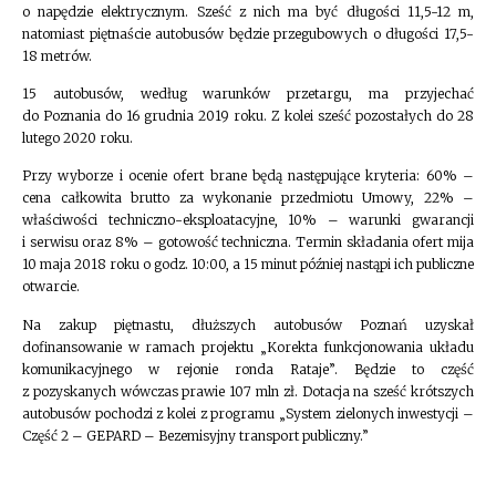
o napędzie elektrycznym. Sześć z nich ma być długości 11,5-12 m,
natomiast piętnaście autobusów będzie przegubowych o długości 17,5-
18 metrów.
15 autobusów, według warunków przetargu, ma przyjechać
do Poznania do 16 grudnia 2019 roku. Z kolei sześć pozostałych do 28
lutego 2020 roku.
Przy wyborze i ocenie ofert brane będą następujące kryteria: 60% –
cena całkowita brutto za wykonanie przedmiotu Umowy, 22% –
właściwości techniczno-eksploatacyjne, 10% – warunki gwarancji
i serwisu oraz 8% – gotowość techniczna. Termin składania ofert mija
10 maja 2018 roku o godz. 10:00, a 15 minut później nastąpi ich publiczne
otwarcie.
Na zakup piętnastu, dłuższych autobusów Poznań uzyskał
dofinansowanie w ramach projektu „Korekta funkcjonowania układu
komunikacyjnego w rejonie ronda Rataje”. Będzie to część
z pozyskanych wówczas prawie 107 mln zł. Dotacja na sześć krótszych
autobusów pochodzi z kolei z programu „System zielonych inwestycji –
Część 2 – GEPARD – Bezemisyjny transport publiczny.”