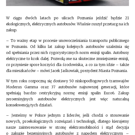
W ciągu dwóch latach po ulicach Poznania jeździć będzie 21
ekologicznych, elektrycznych autobusów. Właśnie ruszył przetarg na ich
zakup.
– To ważny etap w procesie unowocześniania transportu publicznego
w Poznaniu. Od kilku lat zakup kolejnych autobusów uzależnia się
od spełniania przez nich rygorystycznych norm emisji spalin. Autobusy
elektryczne to krok dalej. Pozwolą one na skuteczne zmniejszenie emisji,
co przyniesie spore korzyści dla środowiska, a co za tym idzie – także
dla mieszkańców – mówi Jacek Jaśkowiak, prezydent Miasta Poznania.
W tym roku rozpoczną się dostawy 50 niskopodłogowych tramwajów
Moderus Gamma oraz 37 autobusów najnowszej generacji, które
spełniają bardzo restrykcyjną normę emisji spalin Euro6. Zakup
zeroemisyjnych autobusów elektrycznych jest więc naturalną
konsekwencją tych działań.
– Jesteśmy w Polsce jednym z liderów, jeśli chodzi o stosowanie
nowych, proekologicznych rozwiązań i technologii, dlatego kierujemy
nasze zainteresowanie w stronę elektromobilności i stąd decyzja
o zakupie bezemisyjnych autobusów z napędem elektrycznym –