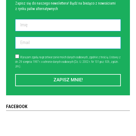
Zapisz się do naszego newslettera! Bądź na bieżąco z nowościami
z rynku paliw alternatywnych
Wyrażam zgodę na przetwarzanie moich danych osobowych, zgodnie z treścią Ustawy z
dn. 29 sierpnia 1997 r. o ochronie danych osobowych (Dz. U. 2002 r. Nr 101 poz. 926, z późn.
zm.).
ZAPISZ MNIE!
FACEBOOK