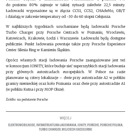
do poziomu 80% zajmuje w takiej sytuacji zaledwie 22,5 minuty.
Ładowarki wyposażone są w złącza CCS1, CCS2, CHAdeMo, GB/T
i działają w zakresie temperatury od -30 do 60 stopni Celsjusza.
W najbliższych tygodniach uruchamiane będą ładowarki Porsche
Turbo Charger przy Porsche Centrach w Poznaniu, Wrocławiu,
Katowicach, Krakowie, Łodzi i Warszawie. Ładowarki będą dostępne
publicznie. Punkt ładowania powstaje także przy Porsche Experience
Center Silesia Ring w Kamieniu Śląskim.
Oprócz własnych stacji ładowania Porsche zaangażowane jest też
w konsorcjum IONITY, które buduje sieć superszybkich stacji ładowania
przy głównych autostradach europejskich. W Polsce na razie
planowane są cztery lokalizacje – dwie przy autostradzie A2 w pobliżu
granicy niemieckiej oraz koło Poznania oraz dwie przy autostradzie A1
(w pobliżu Kutna i przy MOP Olsze).
Źródło: na podstawie Porsche
WIĘCEJ
ELEKTROMOBILNOŚĆ
,
INFRASTRUKTURA ŁADOWANIA
,
IONITY
,
PORSCHE
,
PORSCHE POLSKA
,
TURBO CHARGER
,
WOJCIECH GRZEGORSKI