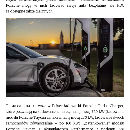
Porsche mogą w nich ładować swoje auta bezpłatnie, ale PDC
są dostępne także dla innych.
Teraz czas na pierwsze w Polsce ładowarki Porsche Turbo Charger,
które pozwalają na ładowanie z maksymalną mocą 320 kW (ładowanie
modelu Porsche Taycan z maksymalną mocą 270 kW, ładowanie dwóch
samochodów równocześnie – po 160 kW). „Zatankowanie” modelu
Porsche Taycan z akumulatorem Performance z poziomu 5%