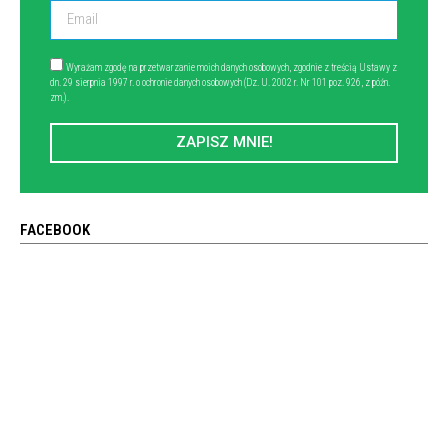
Wyrażam zgodę na przetwarzanie moich danych osobowych, zgodnie z treścią Ustawy z
dn. 29 sierpnia 1997 r. o ochronie danych osobowych (Dz. U. 2002 r. Nr 101 poz. 926, z późn.
zm.).
ZAPISZ MNIE!
FACEBOOK