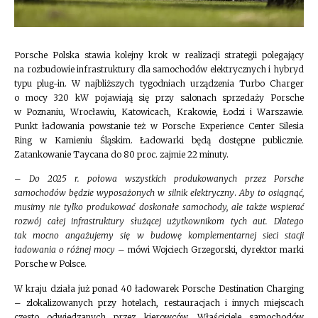
Porsche Polska stawia kolejny krok w realizacji strategii polegający
na rozbudowie infrastruktury dla samochodów elektrycznych i hybryd
typu plug-in. W najbliższych tygodniach urządzenia Turbo Charger
o mocy 320 kW pojawiają się przy salonach sprzedaży Porsche
w Poznaniu, Wrocławiu, Katowicach, Krakowie, Łodzi i Warszawie.
Punkt ładowania powstanie też w Porsche Experience Center Silesia
Ring w Kamieniu Śląskim. Ładowarki będą dostępne publicznie.
Zatankowanie Taycana do 80 proc. zajmie 22 minuty.
–
Do 2025 r. połowa wszystkich produkowanych przez Porsche
samochodów będzie wyposażonych w silnik elektryczny
.
Aby to osiągnąć,
musimy nie tylko produkować doskonałe samochody, ale także wspierać
rozwój całej infrastruktury służącej użytkownikom tych aut. Dlatego
tak mocno angażujemy się w budowę komplementarnej sieci stacji
ładowania o różnej mocy
– mówi Wojciech Grzegorski, dyrektor marki
Porsche w Polsce.
W kraju działa już ponad 40 ładowarek Porsche Destination Charging
– zlokalizowanych przy hotelach, restauracjach i innych miejscach
często odwiedzanych przez kierowców. Właściciele samochodów