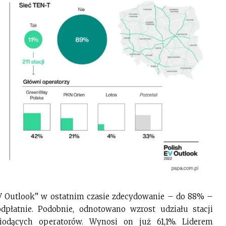
EV Outlook” w ostatnim czasie zdecydowanie – do 88% –
płatnie. Podobnie, odnotowano wzrost udziału stacji
iodących operatorów. Wynosi on już 61,1%. Liderem