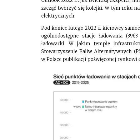
Outlook 2022 r.”. Jak twierdzą eksperci, 
zacząć tworzyć się kolejki. W tym roku n
elektrycznych.
Pod koniec lutego 2022 r. kierowcy samo
ogólnodostępne stacje ładowania (39
ładowarki. W jakim tempie infrastrukt
Stowarzyszenie Paliw Alternatywnych (PS
w Polsce publikacji poświęconej rynkowi e