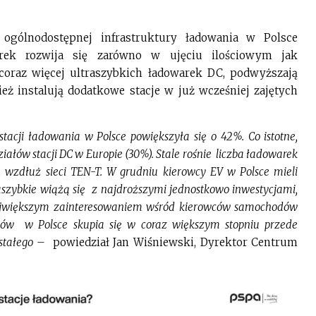
ogólnodostępnej infrastruktury ładowania w Polsce
arek rozwija się zarówno w ujęciu ilościowym jak
coraz więcej ultraszybkich ładowarek DC, podwyższają
ż instalują dodatkowe stacje w już wcześniej zajętych
stacji ładowania w Polsce powiększyła się o 42%. Co istotne,
iałów stacji DC w Europie (30%). Stale rośnie liczba ładowarek
 wzdłuż sieci TEN-T. W grudniu kierowcy EV w Polsce mieli
traszybkie wiążą się z najdroższymi jednostkowo inwestycjami,
największym zainteresowaniem wśród kierowców samochodów
torów w Polsce skupia się w coraz większym stopniu przede
 stałego –
powiedział Jan Wiśniewski, Dyrektor Centrum