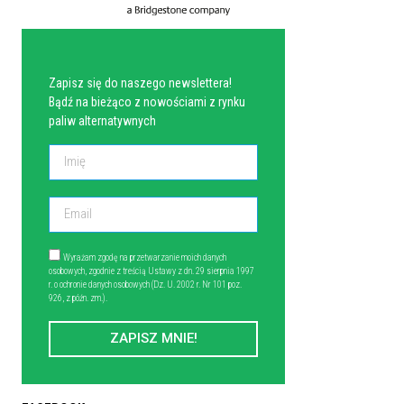
NEWSLETTER
Zapisz się do naszego newslettera!
Bądź na bieżąco z nowościami z rynku
paliw alternatywnych
Wyrażam zgodę na przetwarzanie moich danych
osobowych, zgodnie z treścią Ustawy z dn. 29 sierpnia 1997
r. o ochronie danych osobowych (Dz. U. 2002 r. Nr 101 poz.
926, z późn. zm.).
ZAPISZ MNIE!