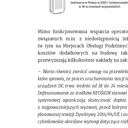
Mimo funkcjonowania wsparcia operat
związanych m.in. z niedostępnością in
(w tym na Miejscach Obsługi Podróżnych
kosztów dodatkowych na budowę takie
przewyższają kilkukrotnie nakłady na zakup
–
Warto również zwrócić uwagę na przewlekło
która sprawia, że proces uruchamiania stacji
urządzeń DC trwa średnio od 18 do 24 miesię
Dofinansowanie ze środków NFOŚiGW stanowi i
systemowej ograniczają skuteczność dopła
z najpoważniejszych wyzwań, przed którymi st
planowanej rewizji Dyrektywy 2014/94/UE i za
członkowskie określone wymogi dotyczące ro