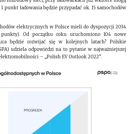
mimo rozbudowy sieci, przy ładowarkach już wkrótce mogą
a 1 punkt ładowania będzie przypadać ok. 15 samochodów
chodów elektrycznych w Polsce mieli do dyspozycji 2034
63 punkty). Od początku roku uruchomiono 104 nowe
ura będzie rozwijać się w kolejnych latach? Polskie
PA) udziela odpowiedzi na to pytanie w najważniejszej
lektromobilności – „Polish EV Outlook 2022”.