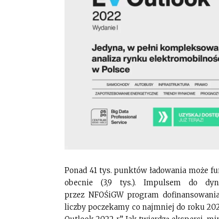
Ponad 41 tys. punktów ładowania może fun
obecnie (3,9 tys.). Impulsem do dy
przez NFOŚiGW program dofinansowania
liczby poczekamy co najmniej do roku 202