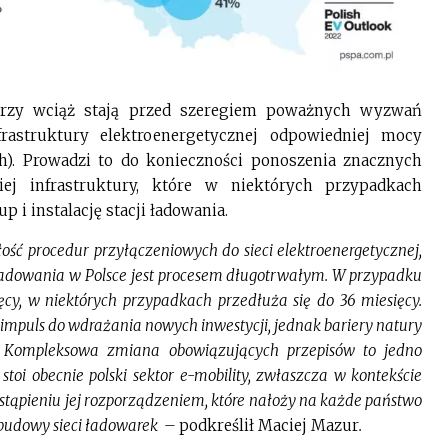
orzy wciąż stają przed szeregiem poważnych wyzwań
frastruktury elektroenergetycznej odpowiedniej mocy
). Prowadzi to do konieczności ponoszenia znacznych
j infrastruktury, które w niektórych przypadkach
 i instalację stacji ładowania.
ść procedur przyłączeniowych do sieci elektroenergetycznej,
 ładowania w Polsce jest procesem długotrwałym. W przypadku
cy, w niektórych przypadkach przedłuża się do 36 miesięcy.
mpuls do wdrażania nowych inwestycji, jednak bariery natury
t. Kompleksowa zmiana obowiązujących przepisów to jedno
oi obecnie polski sektor e-mobility, zwłaszcza w kontekście
stąpieniu jej rozporządzeniem, które nałoży na każde państwo
zbudowy sieci ładowarek –
podkreślił Maciej Mazur
.