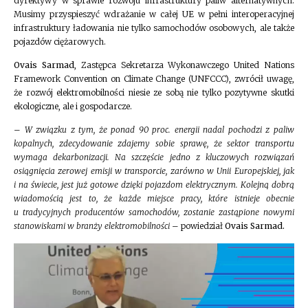
dyrektywy w sprawie rozwoju infrastruktury paliw alternatywnych.
Musimy przyspieszyć wdrażanie w całej UE w pełni interoperacyjnej
infrastruktury ładowania nie tylko samochodów osobowych, ale także
pojazdów ciężarowych.
Ovais Sarmad
, Zastępca Sekretarza Wykonawczego United Nations
Framework Convention on Climate Change (UNFCCC), zwrócił uwagę,
że rozwój elektromobilności niesie ze sobą nie tylko pozytywne skutki
ekologiczne, ale i gospodarcze.
–
W związku z tym, że ponad 90 proc. energii nadal pochodzi z paliw
kopalnych, zdecydowanie zdajemy sobie sprawę, że sektor transportu
wymaga dekarbonizacji. Na szczęście jedno z kluczowych rozwiązań
osiągnięcia zerowej emisji w transporcie, zarówno w Unii Europejskiej, jak
i na świecie, jest już gotowe dzięki pojazdom elektrycznym. Kolejną dobrą
wiadomością jest to, że każde miejsce pracy, które istnieje obecnie
u tradycyjnych producentów samochodów, zostanie zastąpione nowymi
stanowiskami w branży elektromobilności
– powiedział
Ovais Sarmad.