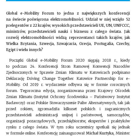
Global e-Mobility Forum to jedna z największych konferencji
na świecie poświęcona elektromobilności. Udział w niej wzięło 52
prelegentów z 22 krajów, wysokich przedstawicieli UE, UN, UNFCCC,
ministrów, przedstawicieli nauki i biznesu z całego świata. Jak
rozwój elektromobilności widzą reprezentanci takich krajów, jak
Wielka Brytania,
Szwecja, Szwajcaria, Grecja, Portugalia, Czechy,
Egipt i wielu innych?
Początki Global e-Mobility Forum 2020 sięgają 2018 r., kiedy
to podczas 24. Konferencji Stron Ramowej Konwencji Narodów
Zjednoczonych w Sprawie Zmian Klimatu w Katowicach podpisano
Deklarację Driving Change Together Katowice Partnership for e-
Mobility. Od 2019 r. wydarzenie odbywa się w formie corocznych
forum. Tegoroczna edycja, zorganizowana przez Krajowy Ośrodek
Zmian Klimatu (Instytut Ochrony Środowiska – Państwowy Instytut
Badawczy) oraz Polskie Stowarzyszenie Paliw Alternatywnych, tak jak
przed rokiem, zgromadziła kilkuset polskich i zagranicznych
przedstawicieli administracji unijnej i państwowej, samorządów,
organizacji pozarządowych, przedsiębiorstw, ekspertów i praktyków
rynku z całego świata. W tym roku uczestnicy spotkali się jednak
w formule online. Konferencję zainaugurował
Michał Kurtyka
, Minister