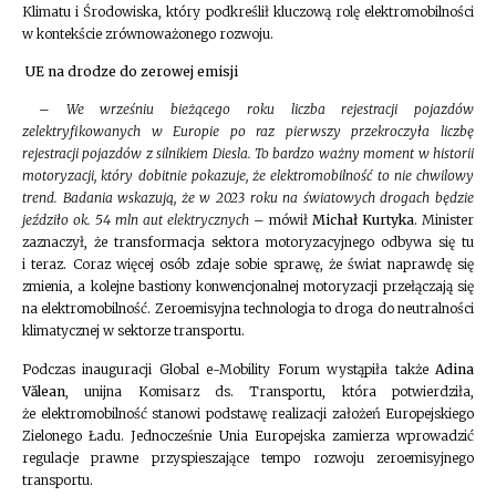
Klimatu i Środowiska, który podkreślił kluczową rolę elektromobilności
w kontekście zrównoważonego rozwoju.
UE na drodze do zerowej emisji
–
We wrześniu bieżącego roku liczba rejestracji pojazdów
zelektryfikowanych w Europie po raz pierwszy przekroczyła liczbę
rejestracji pojazdów z silnikiem Diesla. To bardzo ważny moment w historii
motoryzacji, który dobitnie pokazuje, że elektromobilność to nie chwilowy
trend. Badania wskazują, że w 2023 roku na światowych drogach będzie
jeździło ok. 54 mln aut elektrycznych
– mówił
Michał Kurtyka
. Minister
zaznaczył, że transformacja sektora motoryzacyjnego odbywa się tu
i teraz. Coraz więcej osób zdaje sobie sprawę, że świat naprawdę się
zmienia, a kolejne bastiony konwencjonalnej motoryzacji przełączają się
na elektromobilność. Zeroemisyjna technologia to droga do neutralności
klimatycznej w sektorze transportu.
Podczas inauguracji Global e-Mobility Forum wystąpiła także
Adina
Vălean
, unijna Komisarz ds. Transportu, która potwierdziła,
że elektromobilność stanowi podstawę realizacji założeń Europejskiego
Zielonego Ładu. Jednocześnie Unia Europejska zamierza wprowadzić
regulacje prawne przyspieszające tempo rozwoju zeroemisyjnego
transportu.