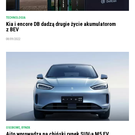
TECHNOLOGIA
Kia i encore DB dadzą drugie życie akumulatorom
z BEV
08/09/2022
OSOBOWE
,
RYNEK
Aito wprowadza na chiński rynek SUV-a M5 EV