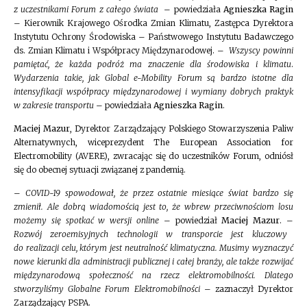
z uczestnikami Forum z całego świata
– powiedziała
Agnieszka Ragin
– Kierownik Krajowego Ośrodka Zmian Klimatu, Zastępca Dyrektora
Instytutu Ochrony Środowiska – Państwowego Instytutu Badawczego
ds. Zmian Klimatu i Współpracy Międzynarodowej. –
Wszyscy powinni
pamiętać, że każda podróż ma znaczenie dla środowiska i klimatu
.
Wydarzenia takie, jak Global e-Mobility Forum są bardzo istotne dla
intensyfikacji współpracy międzynarodowej i wymiany dobrych praktyk
w zakresie transportu
– powiedziała
Agnieszka Ragin
.
Maciej Mazur
, Dyrektor Zarządzający Polskiego Stowarzyszenia Paliw
Alternatywnych, wiceprezydent The European Association for
Electromobility (AVERE), zwracając się do uczestników Forum, odniósł
się do obecnej sytuacji związanej z pandemią.
–
COVID-19 spowodował, że przez ostatnie miesiące świat bardzo się
zmienił. Ale dobrą wiadomością jest to, że wbrew przeciwnościom losu
możemy się spotkać w wersji online
– powiedział
Maciej Mazur
. –
Rozwój zeroemisyjnych technologii w transporcie jest kluczowy
do realizacji celu, którym jest neutralność klimatyczna. Musimy wyznaczyć
nowe kierunki dla administracji publicznej i całej branży, ale także rozwijać
międzynarodową społeczność na rzecz elektromobilności. Dlatego
stworzyliśmy Globalne Forum Elektromobilności
– zaznaczył Dyrektor
Zarządzający PSPA.