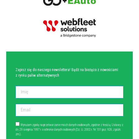
NEWSLETTER
Zapisz się do naszego newslettera! Bądź na bieżąco z nowościami
z rynku paliw alternatywnych
Wyrażam zgodę na przetwarzanie moich danych osobowych, zgodnie z treścią Ustawy z
dn. 29 sierpnia 1997 r. o ochronie danych osobowych (Dz. U. 2002 r. Nr 101 poz. 926, z późn.
zm.).