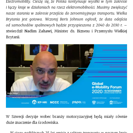
Electromobility. Cieszę się, że Polska kontynuuje wysiłki w tym zakresie
i łączy kraje w działaniach na rzecz elektromobilności. Musimy zwiększyć
nasze starania w zakresie przejścia do zeroemisyjnego transportu. Wielka
Brytania jest gotowa. Wczoraj Boris Johnson ogłosił, że data odejścia
od samochodów spalinowych będzie przyspieszona z 2040 do 2030 r.
–
stwierdził
Nadim Zahawi
, Minister ds. Biznesu i Przemysłu Wielkiej
Brytanii.
W Szwecji decyzje wobec branży motoryzacyjnej będą miały równie
duże znaczenie dla środowiska.
–
W ciągu najbliższych 25 lat emisje z sektora transportu w naszym kraju