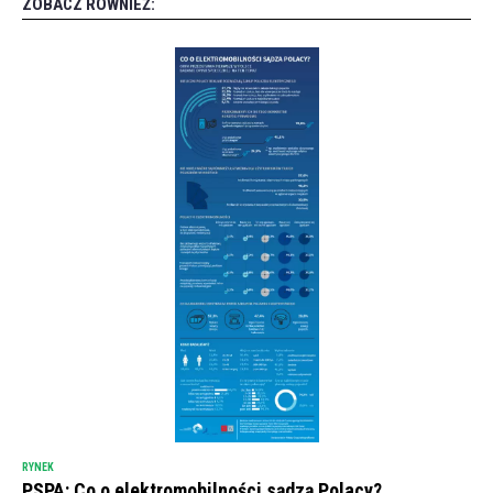
ZOBACZ RÓWNIEŻ:
RYNEK
PSPA: Co o elektromobilności sądzą Polacy?