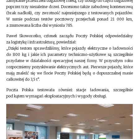
zamykanie przestrzeni bagażowej roletą, czy dostęp do części bagażowej
poprzez trzy niezależne drzwi. Doceniono także zabudowę kontenerową
(brak nadkoli), czy zwrotność najmniejszego z testowanych pojazdów.
W sumie podczas testów pocztowcy przejechali ponad 21 000 km,
a zsumowana liczba dni wyniosła 785.
Paweł Skoworotko, członek zarządu Poczty Polskiej odpowiedzialny
za logistykę i infrastrukturę, powiedział:
„Dzięki testom sprawdziliśmy, które pojazdy elektryczne o ładowności
do 800 kg i jakie ich parametry techniczno-użytkowe są szczególnie
przydatne w działalności operacyjnej naszej firmy. W przyszłym roku
rozpoczniemy pozyskiwanie elektrycznych aut. Pierwsze pojazdy, które
mają znaleźć się we flocie Poczty Polskiej będą o dopuszczalnej masie
całkowitej do 3,5 t”.
Poczta Polska testowała również stacje ładowania, szczególnie
pod kątem wymagań eksploatacyjnych i wygody obsługi.