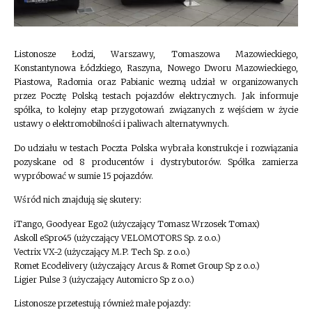
Listonosze Łodzi, Warszawy, Tomaszowa Mazowieckiego,
Konstantynowa Łódzkiego, Raszyna, Nowego Dworu Mazowieckiego,
Piastowa, Radomia oraz Pabianic wezmą udział w organizowanych
przez Pocztę Polską testach pojazdów elektrycznych. Jak informuje
spółka, to kolejny etap przygotowań związanych z wejściem w życie
ustawy o elektromobilności i paliwach alternatywnych.
Do udziału w testach Poczta Polska wybrała konstrukcje i rozwiązania
pozyskane od 8 producentów i dystrybutorów. Spółka zamierza
wypróbować w sumie 15 pojazdów.
Wśród nich znajdują się skutery:
iTango, Goodyear Ego2 (użyczający Tomasz Wrzosek Tomax)
Askoll eSpro45 (użyczający VELOMOTORS Sp. z o.o.)
Vectrix VX-2 (użyczający M.P. Tech Sp. z o.o.)
Romet Ecodelivery (użyczający Arcus & Romet Group Sp z o.o.)
Ligier Pulse 3 (użyczający Automicro Sp z o.o.)
Listonosze przetestują również małe pojazdy: