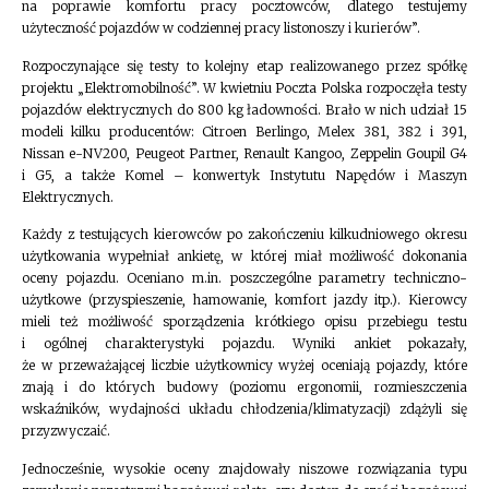
na poprawie komfortu pracy pocztowców, dlatego testujemy
użyteczność pojazdów w codziennej pracy listonoszy i kurierów”.
Rozpoczynające się testy to kolejny etap realizowanego przez spółkę
projektu „Elektromobilność”. W kwietniu Poczta Polska rozpoczęła testy
pojazdów elektrycznych do 800 kg ładowności. Brało w nich udział 15
modeli kilku producentów: Citroen Berlingo, Melex 381, 382 i 391,
Nissan e-NV200, Peugeot Partner, Renault Kangoo, Zeppelin Goupil G4
i G5, a także Komel – konwertyk Instytutu Napędów i Maszyn
Elektrycznych.
Każdy z testujących kierowców po zakończeniu kilkudniowego okresu
użytkowania wypełniał ankietę, w której miał możliwość dokonania
oceny pojazdu. Oceniano m.in. poszczególne parametry techniczno-
użytkowe (przyspieszenie, hamowanie, komfort jazdy itp.). Kierowcy
mieli też możliwość sporządzenia krótkiego opisu przebiegu testu
i ogólnej charakterystyki pojazdu. Wyniki ankiet pokazały,
że w przeważającej liczbie użytkownicy wyżej oceniają pojazdy, które
znają i do których budowy (poziomu ergonomii, rozmieszczenia
wskaźników, wydajności układu chłodzenia/klimatyzacji) zdążyli się
przyzwyczaić.
Jednocześnie, wysokie oceny znajdowały niszowe rozwiązania typu