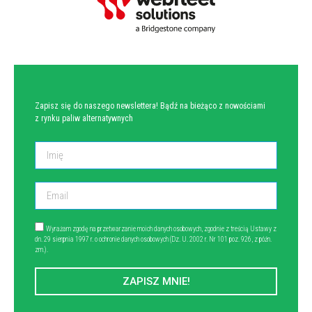
NEWSLETTER
Zapisz się do naszego newslettera! Bądź na bieżąco z nowościami
z rynku paliw alternatywnych
Wyrażam zgodę na przetwarzanie moich danych osobowych, zgodnie z treścią Ustawy z
dn. 29 sierpnia 1997 r. o ochronie danych osobowych (Dz. U. 2002 r. Nr 101 poz. 926, z późn.
zm.).
ZAPISZ MNIE!