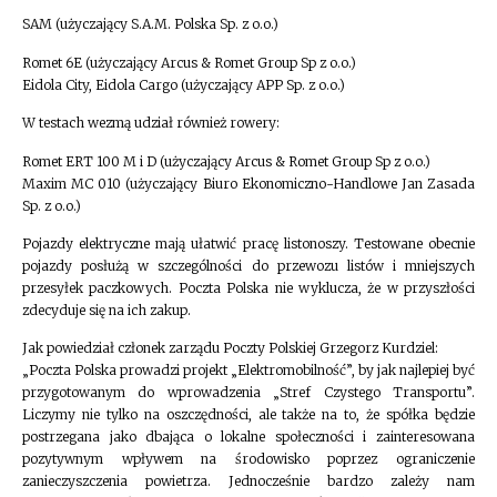
SAM (użyczający S.A.M. Polska Sp. z o.o.)
Romet 6E (użyczający Arcus & Romet Group Sp z o.o.)
Eidola City, Eidola Cargo (użyczający APP Sp. z o.o.)
W testach wezmą udział również rowery:
Romet ERT 100 M i D (użyczający Arcus & Romet Group Sp z o.o.)
Maxim MC 010 (użyczający Biuro Ekonomiczno-Handlowe Jan Zasada
Sp. z o.o.)
Pojazdy elektryczne mają ułatwić pracę listonoszy. Testowane obecnie
pojazdy posłużą w szczególności do przewozu listów i mniejszych
przesyłek paczkowych. Poczta Polska nie wyklucza, że w przyszłości
zdecyduje się na ich zakup.
Jak powiedział członek zarządu Poczty Polskiej Grzegorz Kurdziel:
„Poczta Polska prowadzi projekt „Elektromobilność”, by jak najlepiej być
przygotowanym do wprowadzenia „Stref Czystego Transportu”.
Liczymy nie tylko na oszczędności, ale także na to, że spółka będzie
postrzegana jako dbająca o lokalne społeczności i zainteresowana
pozytywnym wpływem na środowisko poprzez ograniczenie
zanieczyszczenia powietrza. Jednocześnie bardzo zależy nam