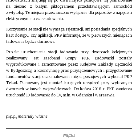
ładowarkach znajdują się po dwa miejsca postojowe. Są pomalowane
na zielono z białym piktogramem przedstawiającym samochód
z wtyczką. Te miejsca przeznaczono wyłącznie dla pojazdów z napędem
elektrycznym na czas ładowania.
Korzystanie ze stacji nie wymaga rejestracji, ani posiadania specjalnych
kart dostępu, czy aplikacji. PKP informuje, że w pierwszych miesiącach
ładowanie będzie darmowe.
Projekt uruchomienia stacji ładowania przy dworcach kolejowych
realizowany jest zasobami Grupy PKP. Ładowarki zostały
wyprodukowane i zamontowane przez Kolejowe Zakłady Łączności
w Bydgoszczy, a koordynację prac przyłączeniowych i przygotowanie
fundamentów stacji oraz malowanie miejsc postojowych wykonał PKP
Telkol. Planowany jest montaż kolejnych urządzeń przy wybranych
dworcach w innych województwach. Do końca 2018 r. PKP zamierza
uruchomić 10 ładowarek do EV, m.in. w Gdańsku i Warszawie.
pkp.pl, materiały własne
WIĘCEJ