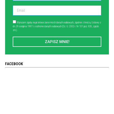
Wyrażam zgodę na przetwarzanie moich danych osobowych, zgodnie z treścią Ustawy z
dn. 29 sierpnia 1997 r. o ochronie danych osobowych (Dz. U. 2002 r. Nr 101 poz. 926, z późn.
zm.).
ZAPISZ MNIE!
FACEBOOK