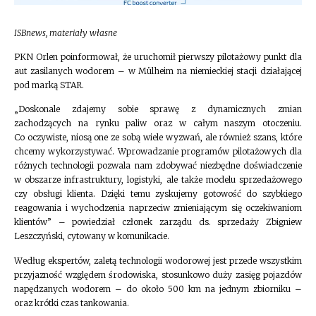
ISBnews, materiały własne
PKN Orlen poinformował, że uruchomił pierwszy pilotażowy punkt dla
aut zasilanych wodorem – w Mülheim na niemieckiej stacji działającej
pod marką STAR.
„Doskonale zdajemy sobie sprawę z dynamicznych zmian
zachodzących na rynku paliw oraz w całym naszym otoczeniu.
Co oczywiste, niosą one ze sobą wiele wyzwań, ale również szans, które
chcemy wykorzystywać. Wprowadzanie programów pilotażowych dla
różnych technologii pozwala nam zdobywać niezbędne doświadczenie
w obszarze infrastruktury, logistyki, ale także modelu sprzedażowego
czy obsługi klienta. Dzięki temu zyskujemy gotowość do szybkiego
reagowania i wychodzenia naprzeciw zmieniającym się oczekiwaniom
klientów” – powiedział członek zarządu ds. sprzedaży Zbigniew
Leszczyński, cytowany w komunikacie.
Według ekspertów, zaletą technologii wodorowej jest przede wszystkim
przyjazność względem środowiska, stosunkowo duży zasięg pojazdów
napędzanych wodorem – do około 500 km na jednym zbiorniku –
oraz krótki czas tankowania.