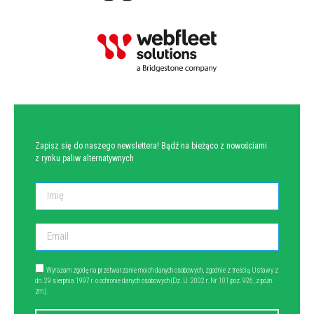
NEWSLETTER
Zapisz się do naszego newslettera! Bądź na bieżąco z nowościami
z rynku paliw alternatywnych
Wyrażam zgodę na przetwarzanie moich danych osobowych, zgodnie z treścią Ustawy z
dn. 29 sierpnia 1997 r. o ochronie danych osobowych (Dz. U. 2002 r. Nr 101 poz. 926, z późn.
zm.).