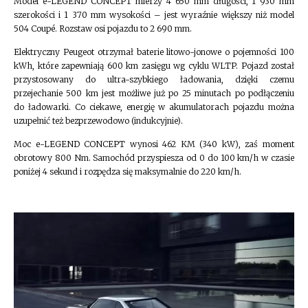
Model e-LEGEND CONCEPT mierzy 4 650 mm długości, 1 930 mm
szerokości i 1 370 mm wysokości – jest wyraźnie większy niż model
504 Coupé. Rozstaw osi pojazdu to 2 690 mm.
Elektryczny Peugeot otrzymał baterie litowo-jonowe o pojemności 100
kWh, które zapewniają 600 km zasięgu wg cyklu WLTP. Pojazd został
przystosowany do ultra-szybkiego ładowania, dzięki czemu
przejechanie 500 km jest możliwe już po 25 minutach po podłączeniu
do ładowarki. Co ciekawe, energię w akumulatorach pojazdu można
uzupełnić też bezprzewodowo (indukcyjnie).
Moc e-LEGEND CONCEPT wynosi 462 KM (340 kW), zaś moment
obrotowy 800 Nm. Samochód przyspiesza od 0 do 100 km/h w czasie
poniżej 4 sekund i rozpędza się maksymalnie do 220 km/h.