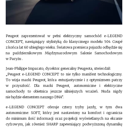
Peugeot zaprezentował w pełni elektryczny samochód e-LEGEND
CONCEPT, nawiązujący stylistyką do klasycznego modelu 504 Coupé
z końca lat 60 ubiegłego wieku. Światowa premiera pojazdu odbędzie się
na październikowym Międzynarodowym Salonie Samochodowym
w Paryżu .
Jean-Philippe Imparato, dyrektor generalny Peugeota, stwierdził:
„Peugeot e-LEGEND CONCEPT to nie tylko manifest technologiczny.
To wizja marki Peugeot, która entuzjastycznie i z optymizmem patrzy
w przyszłość. Dla marki Peugeot, autonomiczne i elektryczne
samochody to obietnica jeszcze silniejszych wrażeń. Nuda nigdy
nie będzie elementem naszego DNA”.
e-LEGEND CONCEPT oferuje cztery tryby jazdy, w tym dwa
autonomiczne: SOFT, który jest nastawiony na komfort i ogranicza
do minimum ilość informacji oraz projekcji wyświetlanych na ekranie
cyfrowym, jak również SHARP zapewniający podwyższoną dynamikę