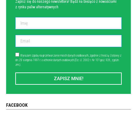
Zapisz się do naszego newslettera! Bądź na bieżąco z nowościami
z rynku paliw alternatywnych
Wyrażam zgodę na przetwarzanie moich danych osobowych, zgodnie z treścią Ustawy z
dn. 29 sierpnia 1997 r. o ochronie danych osobowych (Dz. U. 2002 r. Nr 101 poz. 926, z późn.
zm.).
ZAPISZ MNIE!
FACEBOOK