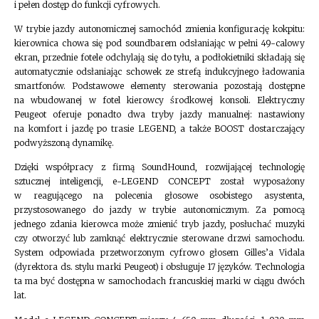
i pełen dostęp do funkcji cyfrowych.
W trybie jazdy autonomicznej samochód zmienia konfigurację kokpitu:
kierownica chowa się pod soundbarem odsłaniając w pełni 49-calowy
ekran, przednie fotele odchylają się do tyłu, a podłokietniki składają się
automatycznie odsłaniając schowek ze strefą indukcyjnego ładowania
smartfonów. Podstawowe elementy sterowania pozostają dostępne
na wbudowanej w fotel kierowcy środkowej konsoli. Elektryczny
Peugeot oferuje ponadto dwa tryby jazdy manualnej: nastawiony
na komfort i jazdę po trasie LEGEND, a także BOOST dostarczający
podwyższoną dynamikę.
Dzięki współpracy z firmą SoundHound, rozwijającej technologię
sztucznej inteligencji, e-LEGEND CONCEPT został wyposażony
w reagującego na polecenia głosowe osobistego asystenta,
przystosowanego do jazdy w trybie autonomicznym. Za pomocą
jednego zdania kierowca może zmienić tryb jazdy, posłuchać muzyki
czy otworzyć lub zamknąć elektrycznie sterowane drzwi samochodu.
System odpowiada przetworzonym cyfrowo głosem Gilles’a Vidala
(dyrektora ds. stylu marki Peugeot) i obsługuje 17 języków. Technologia
ta ma być dostępna w samochodach francuskiej marki w ciągu dwóch
lat.