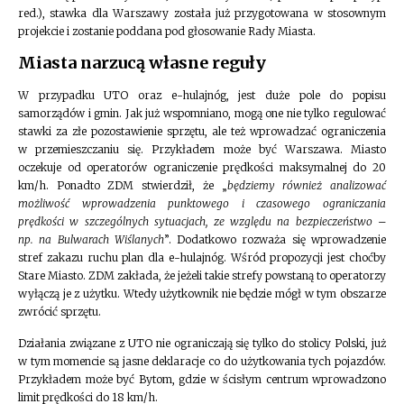
red.), stawka dla Warszawy została już przygotowana w stosownym
projekcie i zostanie poddana pod głosowanie Rady Miasta.
Miasta narzucą własne reguły
W przypadku UTO oraz e-hulajnóg, jest duże pole do popisu
samorządów i gmin. Jak już wspomniano, mogą one nie tylko regulować
stawki za złe pozostawienie sprzętu, ale też wprowadzać ograniczenia
w przemieszczaniu się. Przykładem może być Warszawa. Miasto
oczekuje od operatorów ograniczenie prędkości maksymalnej do 20
km/h. Ponadto ZDM stwierdził, że „
będziemy również analizować
możliwość wprowadzenia punktowego i czasowego ograniczania
prędkości w szczególnych sytuacjach, ze względu na bezpieczeństwo –
np. na Bulwarach Wiślanych
”. Dodatkowo rozważa się wprowadzenie
stref zakazu ruchu plan dla e-hulajnóg. Wśród propozycji jest choćby
Stare Miasto. ZDM zakłada, że jeżeli takie strefy powstaną to operatorzy
wyłączą je z użytku. Wtedy użytkownik nie będzie mógł w tym obszarze
zwrócić sprzętu.
Działania związane z UTO nie ograniczają się tylko do stolicy Polski, już
w tym momencie są jasne deklaracje co do użytkowania tych pojazdów.
Przykładem może być Bytom, gdzie w ścisłym centrum wprowadzono
limit prędkości do 18 km/h.