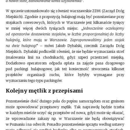
a nawet stałe, zablokowanie konta użytkownika
”.
W sprawie ustosunkowało się również warszawskie ZDM (Zarząd Dróg
Miejskich). Zgodnie z propozycją hulajnogi mają być pozostawiane przy
stojakach rowerowych, których w Warszawie jest kilkanaście tysięcy
w mniej więcej dwóch tysiącach miejsc. „
Jednocześnie oczekujemy
od operatorów dostawienia stojaków, w liczbie proporcjonalniej do liczby
hulajnóg, które mają w Warszawie. Zaproponowaliśmy jeden stojak
na dwie hulajnogi
” – mówi Jakub Dybalski, rzecznik Zarządu Dróg
Miejskich. Dybalski podkreślił również, że nie będzie wyznaczania stref
(malowania linii na chodnikach), gdyż szpeci przestrzeń miejską.
Dodatkowo operatorom odpada opłata za zajęcie pasa drogowego
pod parkingi hulajnogowe, jak też konieczność stworzenia kilkuset
projektów organizacji ruchu, które byłyby wymagane przy
wyznaczaniu tego typu parkingów.
Kolejny mętlik z przepisami
Pozostawienie dość dużego pola do popisu samorządom oraz gminom
może spowodować przepisowy mętlik. Tak naprawdę będzie trzeba
w każdym mieście uczyć się przepisów od nowa, gdyż może się okazać,
że wprowadzone zakazy np. w Warszawie nie będą obowiązywać
w Poznaniu i na odwrót. Ponadto pozostawienie sprzętu według ustawy