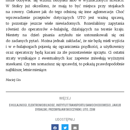
może odbywać się wzdłuż budynku albo w wyznaczonych strefach.
W Stolicy już określono, że mają to być miejsca przy stojakach
na rowery. Ciekawe jak do tego odniosą się inne aglomeracje. Choć
wprowadzenie przepisów dotyczących UTO jest ważną sprawą,
to pozostaje jeszcze wiele niewiadomych. Rozesłaliśmy zapytania
również do operatorów e-hulajnóg, działających na terenie kraju.
Niestety na dzień pisania artykułu nie ustosunkowali się oni
do zadanych pytań. Można jednak zakładać, że nie będą mieli wyjścia
i w e-hulajnogach pojawią się ograniczenia prędkości, a użytkownicy
oraz operatorzy będą karani za złe pozostawienie sprzętu. Ci ostatni
straty wynikające z ewentualnych kar zapewne zniwelują wyższymi
stawkami. Czy ten scenariusz się sprawdzi, to pokażą prawdopodobnie
najbliższe, letnie miesiące.
Maciej Gis
WIĘCEJ
E-HULAJNOGI
,
ELEKTROMOBILNOŚĆ
,
INSTYTUT TRANSPORTU SAMOCHODOWEGO
,
JAKUB
DYBALSKI
,
PRZEMYSŁAW SKOCZYŃSKI
,
UTO
,
ZDM
UDOSTĘPNIJ