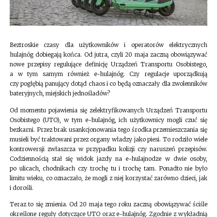
Beztroskie czasy dla użytkowników i operatorów elektrycznych
hulajnóg dobiegają końca. Od jutra, czyli 20 maja zaczną obowiązywać
nowe przepisy regulujące definicję Urządzeń Transportu Osobistego,
a w tym samym również e-hulajnóg. Czy regulacje uporządkują
czy pogłębią panujący dotąd chaos i co będą oznaczały dla zwolenników
bateryjnych, miejskich jednośladów?
Od momentu pojawienia się zelektryfikowanych Urządzeń Transportu
Osobistego (UTO), w tym e-hulajnóg, ich użytkownicy mogli czuć się
bezkarni. Przez brak usankcjonowania tego środka przemieszczania się
musieli być traktowani przez organy władzy jako piesi. To rodziło wiele
kontrowersji zwłaszcza w przypadku kolizji czy naruszeń przepisów.
Codziennością stał się widok jazdy na e-hulajnodze w dwie osoby,
po ulicach, chodnikach czy trochę tu i trochę tam. Ponadto nie było
limitu wieku, co oznaczało, że mogli z niej korzystać zarówno dzieci, jak
i dorośli.
Teraz to się zmienia. Od 20 maja tego roku zaczną obowiązywać ściśle
określone reguły dotyczące UTO oraz e-hulajnóg. Zgodnie z wykładnią