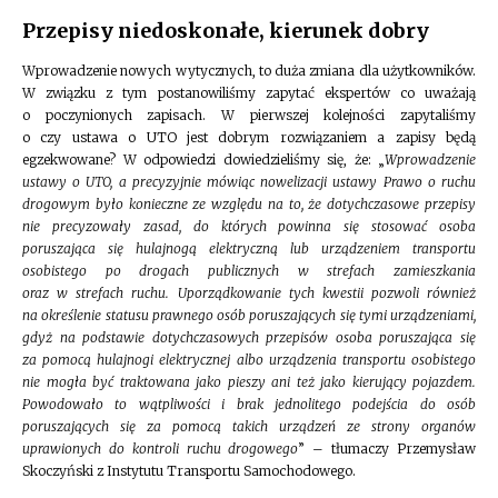
Przepisy niedoskonałe, kierunek dobry
Wprowadzenie nowych wytycznych, to duża zmiana dla użytkowników.
W związku z tym postanowiliśmy zapytać ekspertów co uważają
o poczynionych zapisach. W pierwszej kolejności zapytaliśmy
o czy ustawa o UTO jest dobrym rozwiązaniem a zapisy będą
egzekwowane? W odpowiedzi dowiedzieliśmy się, że: „
Wprowadzenie
ustawy o UTO, a precyzyjnie mówiąc nowelizacji ustawy Prawo o ruchu
drogowym było konieczne ze względu na to, że dotychczasowe przepisy
nie precyzowały zasad, do których powinna się stosować osoba
poruszająca się hulajnogą elektryczną lub urządzeniem transportu
osobistego po drogach publicznych w strefach zamieszkania
oraz w strefach ruchu. Uporządkowanie tych kwestii pozwoli również
na określenie statusu prawnego osób poruszających się tymi urządzeniami,
gdyż na podstawie dotychczasowych przepisów osoba poruszająca się
za pomocą hulajnogi elektrycznej albo urządzenia transportu osobistego
nie mogła być traktowana jako pieszy ani też jako kierujący pojazdem.
Powodowało to wątpliwości i brak jednolitego podejścia do osób
poruszających się za pomocą takich urządzeń ze strony organów
uprawionych do kontroli ruchu drogowego
” – tłumaczy Przemysław
Skoczyński z Instytutu Transportu Samochodowego.