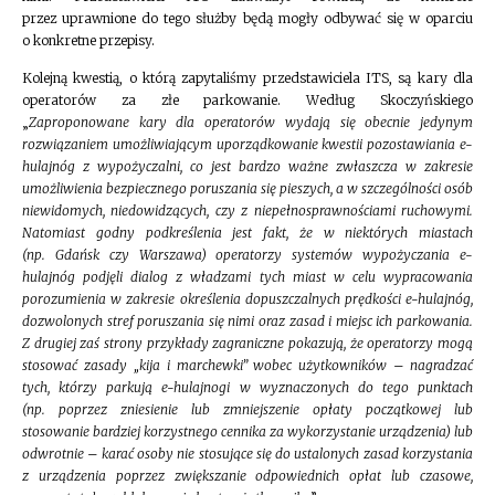
przez uprawnione do tego służby będą mogły odbywać się w oparciu
o konkretne przepisy.
Kolejną kwestią, o którą zapytaliśmy przedstawiciela ITS, są kary dla
operatorów za złe parkowanie. Według Skoczyńskiego
„
Zaproponowane kary dla operatorów wydają się obecnie jedynym
rozwiązaniem umożliwiającym uporządkowanie kwestii pozostawiania e-
hulajnóg z wypożyczalni, co jest bardzo ważne zwłaszcza w zakresie
umożliwienia bezpiecznego poruszania się pieszych, a w szczególności osób
niewidomych, niedowidzących, czy z niepełnosprawnościami ruchowymi.
Natomiast godny podkreślenia jest fakt, że w niektórych miastach
(np. Gdańsk czy Warszawa) operatorzy systemów wypożyczania e-
hulajnóg podjęli dialog z władzami tych miast w celu wypracowania
porozumienia w zakresie określenia dopuszczalnych prędkości e-hulajnóg,
dozwolonych stref poruszania się nimi oraz zasad i miejsc ich parkowania.
Z drugiej zaś strony przykłady zagraniczne pokazują, że operatorzy mogą
stosować zasady „kija i marchewki” wobec użytkowników – nagradzać
tych, którzy parkują e-hulajnogi w wyznaczonych do tego punktach
(np. poprzez zniesienie lub zmniejszenie opłaty początkowej lub
stosowanie bardziej korzystnego cennika za wykorzystanie urządzenia) lub
odwrotnie – karać osoby nie stosujące się do ustalonych zasad korzystania
z urządzenia poprzez zwiększanie odpowiednich opłat lub czasowe,