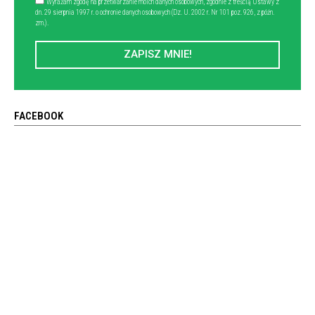
Wyrażam zgodę na przetwarzanie moich danych osobowych, zgodnie z treścią Ustawy z
dn. 29 sierpnia 1997 r. o ochronie danych osobowych (Dz. U. 2002 r. Nr 101 poz. 926, z późn.
zm.).
ZAPISZ MNIE!
FACEBOOK