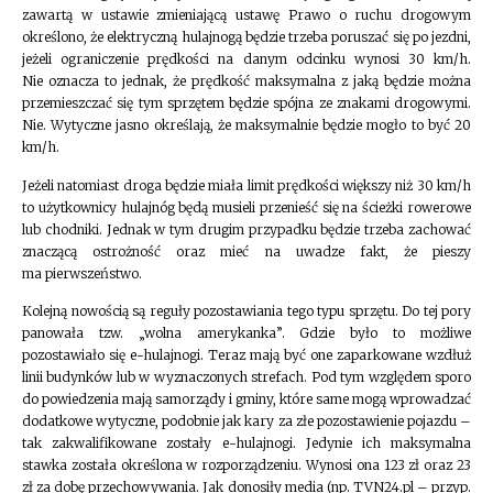
zawartą w ustawie zmieniającą ustawę Prawo o ruchu drogowym
określono, że elektryczną hulajnogą będzie trzeba poruszać się po jezdni,
jeżeli ograniczenie prędkości na danym odcinku wynosi 30 km/h.
Nie oznacza to jednak, że prędkość maksymalna z jaką będzie można
przemieszczać się tym sprzętem będzie spójna ze znakami drogowymi.
Nie. Wytyczne jasno określają, że maksymalnie będzie mogło to być 20
km/h.
Jeżeli natomiast droga będzie miała limit prędkości większy niż 30 km/h
to użytkownicy hulajnóg będą musieli przenieść się na ścieżki rowerowe
lub chodniki. Jednak w tym drugim przypadku będzie trzeba zachować
znaczącą ostrożność oraz mieć na uwadze fakt, że pieszy
ma pierwszeństwo.
Kolejną nowością są reguły pozostawiania tego typu sprzętu. Do tej pory
panowała tzw. „wolna amerykanka”. Gdzie było to możliwe
pozostawiało się e-hulajnogi. Teraz mają być one zaparkowane wzdłuż
linii budynków lub w wyznaczonych strefach. Pod tym względem sporo
do powiedzenia mają samorządy i gminy, które same mogą wprowadzać
dodatkowe wytyczne, podobnie jak kary za złe pozostawienie pojazdu –
tak zakwalifikowane zostały e-hulajnogi. Jedynie ich maksymalna
stawka została określona w rozporządzeniu. Wynosi ona 123 zł oraz 23
zł za dobę przechowywania. Jak donosiły media (np. TVN24.pl – przyp.