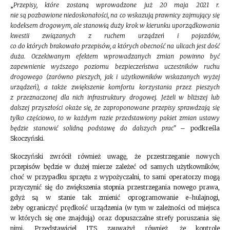
„
Przepisy, które zostaną wprowadzone już 20 maja 2021 r.
nie są pozbawione niedoskonałości, na co wskazują prawnicy zajmujący się
kodeksem drogowym, ale stanowią duży krok w kierunku uporządkowania
kwestii związanych z ruchem urządzeń i pojazdów,
co do których brakowało przepisów, a których obecność na ulicach jest dość
duża. Oczekiwanym efektem wprowadzanych zmian powinno być
zapewnienie wyższego poziomu bezpieczeństwa uczestników ruchu
drogowego (zarówno pieszych, jak i użytkowników wskazanych wyżej
urządzeń), a także zwiększenie komfortu korzystania przez pieszych
z przeznaczonej dla nich infrastruktury drogowej. Jeżeli w bliższej lub
dalszej przyszłości okaże się, że zaproponowane przepisy sprawdzają się
tylko częściowo, to w każdym razie przedstawiony pakiet zmian ustawy
będzie stanowić solidną podstawę do dalszych prac”
– podkreśla
Skoczyński.
Skoczyński zwrócił również uwagę, że przestrzeganie nowych
przepisów będzie w dużej mierze zależeć od samych użytkowników,
choć w przypadku sprzętu z wypożyczalni, to sami operatorzy mogą
przyczynić się do zwiększenia stopnia przestrzegania nowego prawa,
gdyż są w stanie tak zmienić oprogramowanie e-hulajnogi,
żeby ograniczyć prędkość urządzenia (w tym w zależności od miejsca
w których się one znajdują) oraz dopuszczalne strefy poruszania się
nimi. Przedstawiciel ITS zauważył również, że kontrole