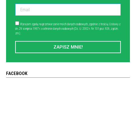
Wyrażam zgodę na przetwarzanie moich danych osobowych, zgodnie z treścią Ustawy z
dn. 29 sierpnia 1997 r. o ochronie danych osobowych (Dz. U. 2002 r. Nr 101 poz. 926, z późn.
zm.).
ZAPISZ MNIE!
FACEBOOK