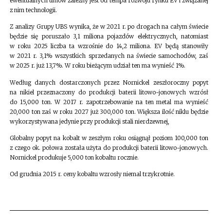
ewentualnych umów zależny jest od tempa rozwoju rynku EV i związanej
z nim technologii.
Z analizy Grupy UBS wynika, że w 2021 r. po drogach na całym świecie
będzie się poruszało 3,1 miliona pojazdów elektrycznych, natomiast
w roku 2025 liczba ta wzrośnie do 14,2 miliona. EV będą stanowiły
w 2021 r. 3,1% wszystkich sprzedanych na świecie samochodów, zaś
w 2025 r. już 13,7%. W roku bieżącym udział ten ma wynieść 1%.
Według danych dostarczonych przez Nornickel zeszłoroczny popyt
na nikiel przeznaczony do produkcji baterii litowo-jonowych wzrósł
do 15,000 ton. W 2017 r. zapotrzebowanie na ten metal ma wynieść
20,000 ton zaś w roku 2027 już 300,000 ton. Większa ilość niklu będzie
wykorzystywana jedynie przy produkcji stali nierdzewnej,
Globalny popyt na kobalt w zeszłym roku osiągnął poziom 100,000 ton
z czego ok. połowa została użyta do produkcji baterii litowo-jonowych.
Nornickel produkuje 5,000 ton kobaltu rocznie.
Od grudnia 2015 r. ceny kobaltu wzrosły niemal trzykrotnie.