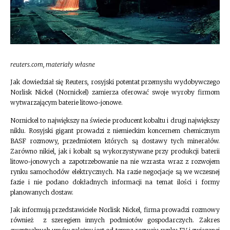
reuters.com, materiały własne
Jak dowiedział się Reuters, rosyjski potentat przemysłu wydobywczego
Norlisk Nickel (Nornickel) zamierza oferować swoje wyroby firmom
wytwarzającym baterie litowo-jonowe.
Nornickel to największy na świecie producent kobaltu i drugi największy
niklu. Rosyjski gigant prowadzi z niemieckim koncernem chemicznym
BASF rozmowy, przedmiotem których są dostawy tych minerałów.
Zarówno nikiel, jak i kobalt są wykorzystywane przy produkcji baterii
litowo-jonowych a zapotrzebowanie na nie wzrasta wraz z rozwojem
rynku samochodów elektrycznych. Na razie negocjacje są we wczesnej
fazie i nie podano dokładnych informacji na temat ilości i formy
planowanych dostaw.
Jak informują przedstawiciele Norlisk Nickel, firma prowadzi rozmowy
również z szeregiem innych podmiotów gospodarczych. Zakres