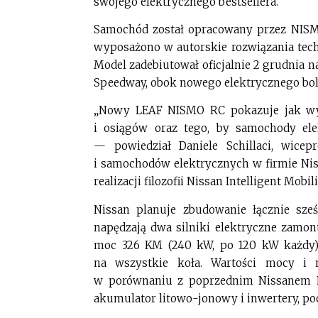
swojego elektrycznego bestsellera.
Samochód został opracowany przez NISMO
wyposażono w autorskie rozwiązania te
Model zadebiutował oficjalnie 2 grudnia n
Speedway, obok nowego elektrycznego bol
„Nowy LEAF NISMO RC pokazuje jak wys
i osiągów oraz tego, by samochody ele
— powiedział Daniele Schillaci, wicep
i samochodów elektrycznych w firmie Niss
realizacji filozofii Nissan Intelligent Mobili
Nissan planuje zbudowanie łącznie s
napędzają dwa silniki elektryczne zamo
moc 326 KM (240 kW, po 120 kW każdy
na wszystkie koła. Wartości mocy i
w porównaniu z poprzednim Nissanem 
akumulator litowo-jonowy i inwertery, po