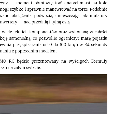
ależny — moment obrotowy trafia natychmiast na koło
 mógł szybko i sprawnie manewrować na torze. Podobnie
ano obciążenie podwozia, umieszczając akumulatory
 inwertery — nad przednią i tylną osią.
 wiele lekkich komponentów oraz wykonaną w całości
cję samonośną, co pozwoliło ograniczyć masę pojazdu
ewnia przyspieszenie od 0 do 100 km/h w 3,4 sekundy
wnaniu z poprzednim modelem.
SMO RC będzie prezentowany na wyścigach Formuły
zeń na całym świecie.