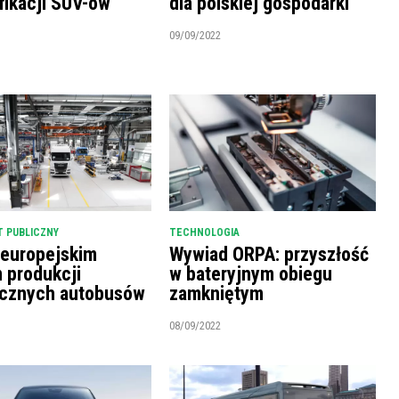
fikacji SUV-ów
dla polskiej gospodarki
09/09/2022
 PUBLICZNY
TECHNOLOGIA
 europejskim
Wywiad ORPA: przyszłość
m produkcji
w bateryjnym obiegu
ycznych autobusów
zamkniętym
08/09/2022