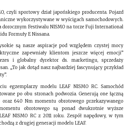
, czyli sportowy dział japońskiego producenta. Pojazd
chniczne wykorzystywane w wyścigach samochodowych.
a dorocznym Festiwalu NISMO na torze Fuji International
idu Formuły E Nissana.
okie są nasze aspiracje pod względem czystej mocy
ktryczne zapewniały klientom jeszcze więcej emocji”
rezes i globalny dyrektor ds. marketingu, sprzedaży
an. „To jak dotąd nasz najbardziej fascynujący przykład
ty”.
ześciu egzemplarzy modelu LEAF NISMO RC. Samochód
ntowane po obu stronach podwozia. Generują one łączną
) oraz 640 Nm momentu obrotowego przekazywanego
 momentu obrotowego są ponad dwukrotnie wyższe
LEAF NISMO RC z 2011 roku. Zespół napędowy, w tym
chodzą z drugiej generacji modelu LEAF.