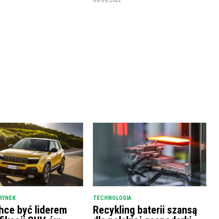
RYNEK
TECHNOLOGIA
hce być liderem
Recykling baterii szansą