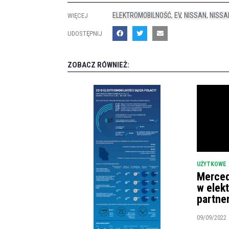
ELEKTROMOBILNOŚĆ
,
EV
,
NISSAN
,
NISSA
WIĘCEJ
UDOSTĘPNIJ
ZOBACZ RÓWNIEŻ:
UŻYTKOWE
Merced
w elek
partne
09/09/2022