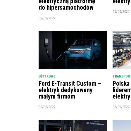
elektryczną platformę
elektry
do hipersamochodów
09/09/2022
09/09/2022
UŻYTKOWE
TRANSPORT
Ford E-Transit Custom –
Polska
elektryk dedykowany
lidere
małym firmom
elektr
09/09/2022
08/09/2022