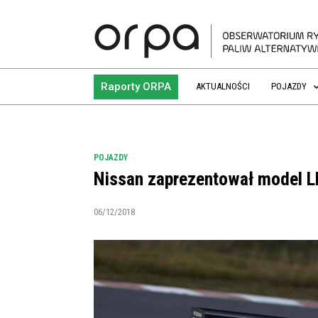
Raporty ORPA
AKTUALNOŚCI
POJAZDY
POJAZDY
Nissan zaprezentował model L
06/12/2018