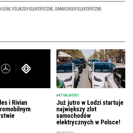
N LEAF
,
POJAZDY ELEKTRYCZNE
,
SAMOCHODY ELEKTRYCZNE
AKTUALNOŚCI
es i Rivian
Już jutro w Łodzi startuje
tromobilnym
największy zlot
rstwie
samochodów
elektrycznych w Polsce!
09/09/2022