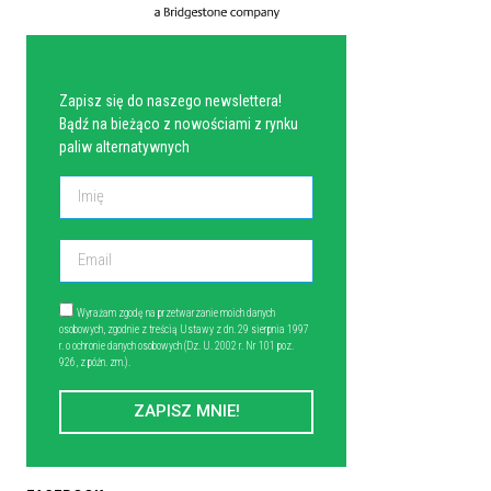
NEWSLETTER
Zapisz się do naszego newslettera!
Bądź na bieżąco z nowościami z rynku
paliw alternatywnych
Wyrażam zgodę na przetwarzanie moich danych
osobowych, zgodnie z treścią Ustawy z dn. 29 sierpnia 1997
r. o ochronie danych osobowych (Dz. U. 2002 r. Nr 101 poz.
926, z późn. zm.).
ZAPISZ MNIE!