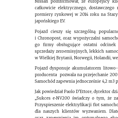
Nissan poinformował, że europejscy kl
całkowicie elektrycznego, dostawcze
premiery rynkowej w 2014 roku na Stary
japońskiego EV.
Pojazd cieszy się szczególną popularn
i Chronopost, oraz wypożyczalni samocho
go firmy obsługujące ostatni odcine
sprzedaży zeroemisyjnych, lekkich samo
w Wielkiej Brytanii, Norwegii, Holandii, w
Pojazd dysponuje akumulatorem litowo
producenta pozwala na przejechanie 200
Samochód zapewnia jednocześnie 4,2 m3 pr
Jak powiedział Paolo D’Ettore, dyrektor d
„Sukces e‑NV200 świadczy o tym, że za
Przyspieszenie elektryfikacji flot samoc
dla naszych klientów wyzwaniem. Dlat
oraz zapewnienia im optymalnego eko