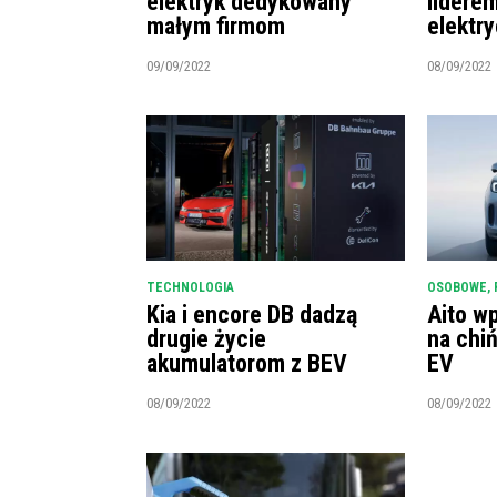
elektryk dedykowany
lidere
małym firmom
elektr
09/09/2022
08/09/2022
TECHNOLOGIA
OSOBOWE
,
Kia i encore DB dadzą
Aito w
drugie życie
na chi
akumulatorom z BEV
EV
08/09/2022
08/09/2022