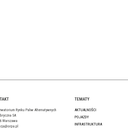
TAKT
TEMATY
rwatorium Rynku Paliw Alternatywnych
AKTUALNOŚCI
abryczna 5A
POJAZDY
46 Warszawa
INFRASTRUKTURA
kcja@orpa.pl