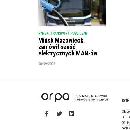
RYNEK
,
TRANSPORT PUBLICZNY
Mińsk Mazowiecki
zamówił sześć
elektrycznych MAN-ów
08/09/2022
KON
Obse
ul. F
00-4
reda