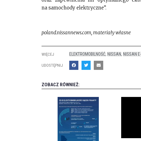
na samochody elektryczne”.
poland.nissannews.com, materiały własne
ELEKTROMOBILNOŚĆ
,
NISSAN
,
NISSAN E
WIĘCEJ
UDOSTĘPNIJ
ZOBACZ RÓWNIEŻ: