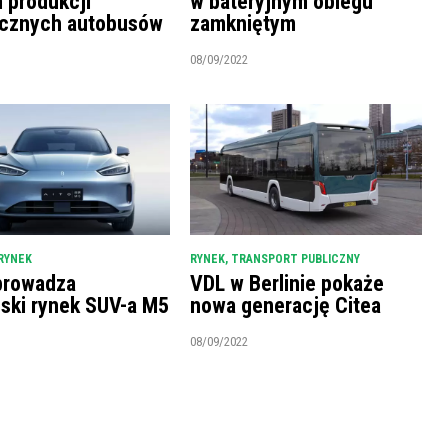
m produkcji
w bateryjnym obiegu
ycznych autobusów
zamkniętym
08/09/2022
RYNEK
RYNEK
,
TRANSPORT PUBLICZNY
prowadza
VDL w Berlinie pokaże
ński rynek SUV-a M5
nowa generację Citea
08/09/2022