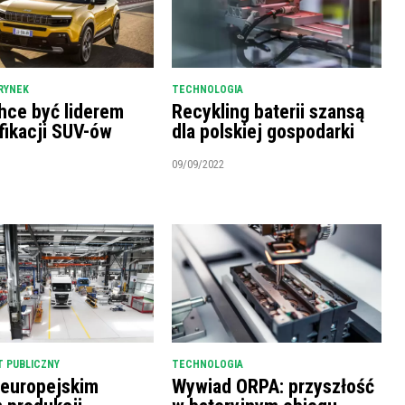
RYNEK
TECHNOLOGIA
hce być liderem
Recykling baterii szansą
fikacji SUV-ów
dla polskiej gospodarki
09/09/2022
 PUBLICZNY
TECHNOLOGIA
 europejskim
Wywiad ORPA: przyszłość