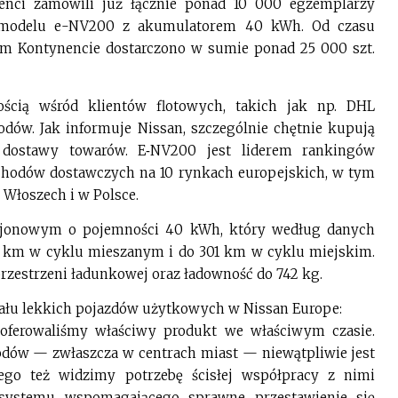
ienci zamówili już łącznie ponad 10 000 egzemplarzy
go modelu e-NV200 z akumulatorem 40 kWh. Od czasu
m Kontynencie dostarczono w sumie ponad 25 000 szt.
ością wśród klientów flotowych, takich jak np. DHL
dów. Jak informuje Nissan, szczególnie chętnie kupują
k dostawy towarów. E‑NV200 jest liderem rankingów
chodów dostawczych na 10 rynkach europejskich, w tym
e Włoszech i w Polsce.
-jonowym o pojemności 40 kWh, który według danych
 km w cyklu mieszanym i do 301 km w cyklu miejskim.
zestrzeni ładunkowej oraz ładowność do 742 kg.
ziału lekkich pojazdów użytkowych w Nissan Europe:
oferowaliśmy właściwy produkt we właściwym czasie.
hodów — zwłaszcza w centrach miast — niewątpliwie jest
ego też widzimy potrzebę ścisłej współpracy z nimi
systemu wspomagającego sprawne przestawienie się