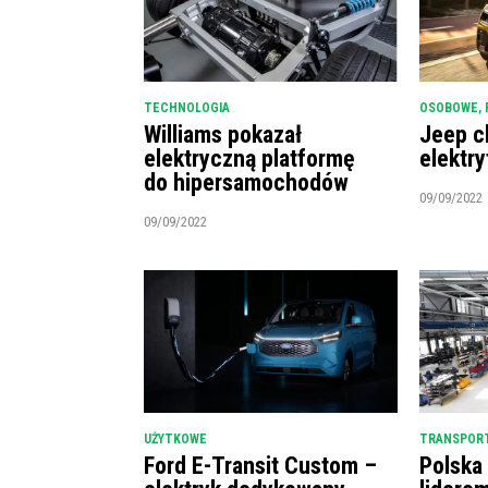
TECHNOLOGIA
OSOBOWE
,
Williams pokazał
Jeep c
elektryczną platformę
elektry
do hipersamochodów
09/09/2022
09/09/2022
UŻYTKOWE
TRANSPORT
Ford E-Transit Custom –
Polska