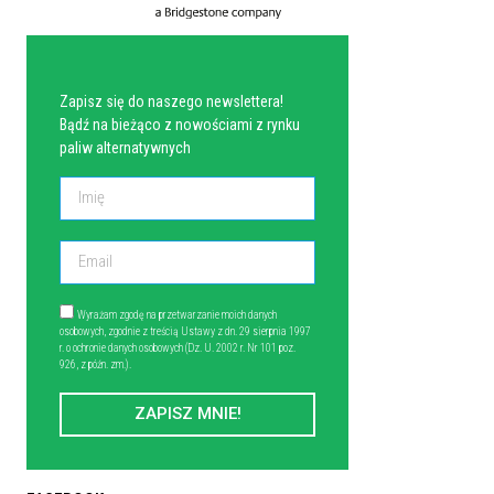
NEWSLETTER
Zapisz się do naszego newslettera!
Bądź na bieżąco z nowościami z rynku
paliw alternatywnych
Wyrażam zgodę na przetwarzanie moich danych
osobowych, zgodnie z treścią Ustawy z dn. 29 sierpnia 1997
r. o ochronie danych osobowych (Dz. U. 2002 r. Nr 101 poz.
926, z późn. zm.).
ZAPISZ MNIE!