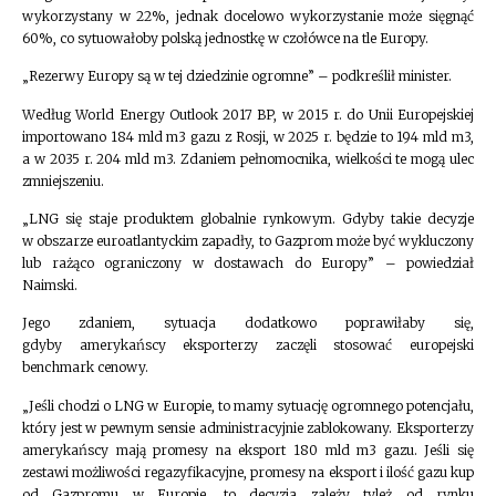
wykorzystany w 22%, jednak docelowo wykorzystanie może sięgnąć
60%, co sytuowałoby polską jednostkę w czołówce na tle Europy.
„Rezerwy Europy są w tej dziedzinie ogromne” – podkreślił minister.
Według World Energy Outlook 2017 BP, w 2015 r. do Unii Europejskiej
importowano 184 mld m3 gazu z Rosji, w 2025 r. będzie to 194 mld m3,
a w 2035 r. 204 mld m3. Zdaniem pełnomocnika, wielkości te mogą ulec
zmniejszeniu.
„LNG się staje produktem globalnie rynkowym. Gdyby takie decyzje
w obszarze euroatlantyckim zapadły, to Gazprom może być wykluczony
lub rażąco ograniczony w dostawach do Europy” – powiedział
Naimski.
Jego zdaniem, sytuacja dodatkowo poprawiłaby się,
gdyby amerykańscy eksporterzy zaczęli stosować europejski
benchmark cenowy.
„Jeśli chodzi o LNG w Europie, to mamy sytuację ogromnego potencjału,
który jest w pewnym sensie administracyjnie zablokowany. Eksporterzy
amerykańscy mają promesy na eksport 180 mld m3 gazu. Jeśli się
zestawi możliwości regazyfikacyjne, promesy na eksport i ilość gazu kup
od Gazpromu w Europie, to decyzja zależy tyleż od rynku