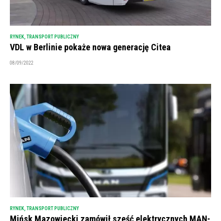
RYNEK
,
TRANSPORT PUBLICZNY
VDL w Berlinie pokaże nowa generację Citea
08/09/2022
RYNEK
,
TRANSPORT PUBLICZNY
Mińsk Mazowiecki zamówił sześć elektrycznych MAN-