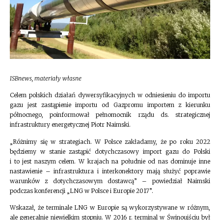
ISBnews, materiały własne
Celem polskich działań dywersyfikacyjnych w odniesieniu do importu
gazu jest zastąpienie importu od Gazpromu importem z kierunku
północnego, poinformował pełnomocnik rządu ds. strategicznej
infrastruktury energetycznej Piotr Naimski.
„Różnimy się w strategiach. W Polsce zakładamy, że po roku 2022
będziemy w stanie zastąpić dotychczasowy import gazu do Polski
i to jest naszym celem. W krajach na południe od nas dominuje inne
nastawienie – infrastruktura i interkonektory mają służyć poprawie
warunków z dotychczasowym dostawcą” – powiedział Naimski
podczas konferencji „LNG w Polsce i Europie 2017”.
Wskazał, że terminale LNG w Europie są wykorzystywane w różnym,
ale generalnie niewielkim stopniu. W 2016 r. terminal w Świnoujściu był