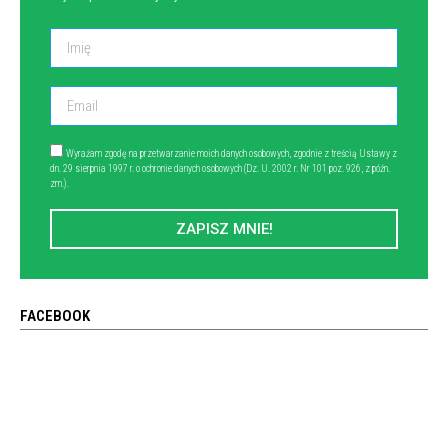
Wyrażam zgodę na przetwarzanie moich danych osobowych, zgodnie z treścią Ustawy z
dn. 29 sierpnia 1997 r. o ochronie danych osobowych (Dz. U. 2002 r. Nr 101 poz. 926, z późn.
zm.).
ZAPISZ MNIE!
FACEBOOK