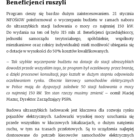
Beneficjenci ruszyli
Program cieszy się bardzo dużym zainteresowaniem. 21 stycznia
NFOŚiGW poinformował o wyczerpaniu budżetu w ramach naboru
do ultraszybkich stacji ładowania o mocy co najmniej 150 kW.
Do wydania na ten cel było 315 mln zł. Beneficjenci (przedsiębiorcy,
jednostki samorządu terytorialnego, spółdzielnie, wspólnoty
mieszkaniowe oraz rolnicy indywidualni) mieli możliwość ubiegania się
o dotacje w wysokości do 50% kosztów kwalifikowanych.
– Tak szybkie wyczerpanie budżetu na dotacje do stacji ultraszybkich
dowodzi przede wszystkim tego, że program był oczekiwany przez branżę,
a dzięki procesowi konsultacji, jego kształt w dużym stopniu odpowiada
oczekiwaniom rynku
.
Obecnie kierowcy samochodów elektrycznych
w Polsce mają do dyspozycji zaledwie 50 stacji ładowania o mocy
co najmniej 150 kW. Ten stan rzeczy musimy zmienić –
ocenił Maciej
Mazur, Dyrektor Zarządzający PSPA.
Budowa ultraszybkich ładowarek jest kluczowa dla rozwoju rynku
pojazdów elektrycznych. Ładowarki wysokiej mocy uruchamia się
przede wszystkim w kluczowych lokalizacjach, o dużym natężeniu
ruchu, w tym na trasach przelotowych. Są to urządzenia najlepiej
dostosowane do potrzeb kierowców samochodów elektrycznych