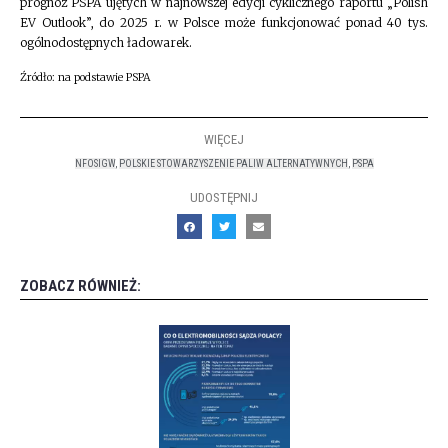
prognoz PSPA ujętych w najnowszej edycji cyklicznego raportu „Polish
EV Outlook”, do 2025 r. w Polsce może funkcjonować ponad 40 tys.
ogólnodostępnych ładowarek.
Źródło: na podstawie PSPA
WIĘCEJ
NFOSIGW
,
POLSKIE STOWARZYSZENIE PALIW ALTERNATYWNYCH
,
PSPA
UDOSTĘPNIJ
ZOBACZ RÓWNIEŻ: