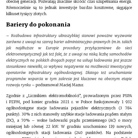
obecnej generacji. Pozwalają znacznie skrócić czas uzupełniania energii.
Równocześnie są to jednak inwestycje bardzo kosztowne, sięgające
kilkuset tysięcy złotych.
Bariery do pokonania
– Rozbudowa infrastruktury ultraszybkiej stanowi poważne wyzwanie
zarówno z uwagi na szereg barier administracyjno-prawnych (m.in. takich
jak najdłuższe w Europie procedury przyłączeniowe do sieci
elektroenergetycznej) jak też fakt, że z uwagi na niską liczbę samochodów
elektrycznych na polskich drogach popyt na usługi ładowania jest jeszcze
stosunkowo niewielki, co wpływa negatywnie na możliwości inwestycyjne
operatorów infrastruktury ogólnodostępnej. Dlatego też uruchamianie
programów wsparcia w tym zakresie jest kluczowe na obecnym etapie
rozwoju rynku
– podsumował Maciej Mazur.
Zgodnie z „Licznikiem elektromobilności”, prowadzonym przez PSPA
i PZPM, pod koniec grudnia 2021 r. w Polsce funkcjonowały 1 932
ogólnodostępne stacje ładowania pojazdów elektrycznych (3 784
punkty). 30% z nich stanowiły szybkie stacje ładowania prądem stałym
(DC), a 70% – wolne ładowarki prądu przemiennego (AC) o mocy
mniejszej lub równej 22 kW. W grudniu uruchomiono 119 nowych,
ogólnodostępnych stacji ładowania (240 punktów). Na podstawie