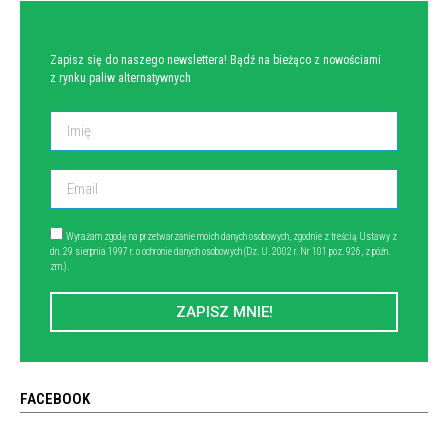
Zapisz się do naszego newslettera! Bądź na bieżąco z nowościami
z rynku paliw alternatywnych
Wyrażam zgodę na przetwarzanie moich danych osobowych, zgodnie z treścią Ustawy z
dn. 29 sierpnia 1997 r. o ochronie danych osobowych (Dz. U. 2002 r. Nr 101 poz. 926, z późn.
zm.).
ZAPISZ MNIE!
FACEBOOK