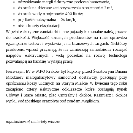
odzyskiwanie energii elektrycznej podczas hamowania,
zbiornik na zbierane zanieczyszczenia o pojemności 2 m3,
zbiornik wody o pojemności 400 litrów,
prędkość maksymalna – 24 km/h,
niskie koszty eksploatacji.
W pełni elektryczne zamiatarki i inne pojazdy komunalne należą jeszcze
do rzadkości. Większość uznanych producentów na razie sprawdza
egzemplarze testowe i wystawia je na branżowych targach. Niektórzy
producenci wprost przyznają, że nie zamierzają samodzielnie rozwijać
napędów elektrycznych i wolą poczekać na rozwój technologii
pozwalającej na bardziej wydajną pracę.
Pierwszym EV w MPO Kraków był kupiony przed Światowymi Dniami
Młodzieży małogabarytowy samochód dostawczy, pracujący przy
opróżnianiu koszy ulicznych na Starym Mieście. W kwietniu tego roku
zakupiono cztery elektryczne odkurzacze, które obsługują Rynek
Główny i Stare Miasto, plac Centralny i okolice, Kazimierz i okolice
Rynku Podgórskiego oraz płytę pod rondem Mogilskim.
mpo.krakow.pl, materiały własne