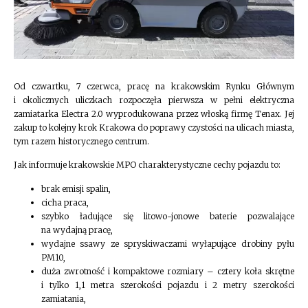
Od czwartku, 7 czerwca, pracę na krakowskim Rynku Głównym
i okolicznych uliczkach rozpoczęła pierwsza w pełni elektryczna
zamiatarka Electra 2.0 wyprodukowana przez włoską firmę Tenax. Jej
zakup to kolejny krok Krakowa do poprawy czystości na ulicach miasta,
tym razem historycznego centrum.
Jak informuje krakowskie MPO charakterystyczne cechy pojazdu to:
brak emisji spalin,
cicha praca,
szybko ładujące się litowo-jonowe baterie pozwalające
na wydajną pracę,
wydajne ssawy ze spryskiwaczami wyłapujące drobiny pyłu
PM10,
duża zwrotność i kompaktowe rozmiary – cztery koła skrętne
i tylko 1,1 metra szerokości pojazdu i 2 metry szerokości
zamiatania,