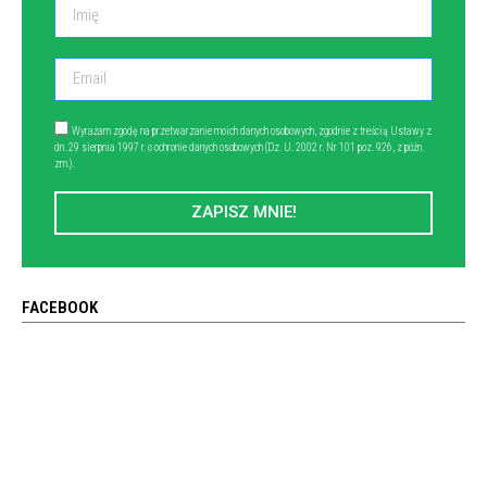
Wyrażam zgodę na przetwarzanie moich danych osobowych, zgodnie z treścią Ustawy z
dn. 29 sierpnia 1997 r. o ochronie danych osobowych (Dz. U. 2002 r. Nr 101 poz. 926, z późn.
zm.).
ZAPISZ MNIE!
FACEBOOK