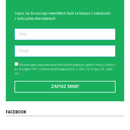
Zapisz się do naszego newslettera! Bądź na bieżąco z nowościami
z rynku paliw alternatywnych
Wyrażam zgodę na przetwarzanie moich danych osobowych, zgodnie z treścią Ustawy z
dn. 29 sierpnia 1997 r. o ochronie danych osobowych (Dz. U. 2002 r. Nr 101 poz. 926, z późn.
zm.).
ZAPISZ MNIE!
FACEBOOK