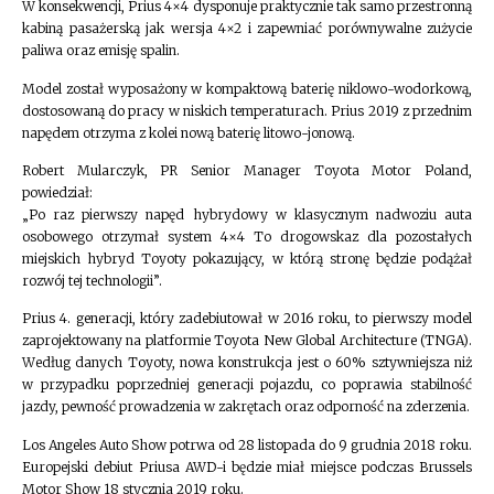
W konsekwencji, Prius 4×4 dysponuje praktycznie tak samo przestronną
kabiną pasażerską jak wersja 4×2 i zapewniać porównywalne zużycie
paliwa oraz emisję spalin.
Model został wyposażony w kompaktową baterię niklowo-wodorkową,
dostosowaną do pracy w niskich temperaturach. Prius 2019 z przednim
napędem otrzyma z kolei nową baterię litowo-jonową.
Robert Mularczyk, PR Senior Manager Toyota Motor Poland,
powiedział:
„Po raz pierwszy napęd hybrydowy w klasycznym nadwoziu auta
osobowego otrzymał system 4×4 To drogowskaz dla pozostałych
miejskich hybryd Toyoty pokazujący, w którą stronę będzie podążał
rozwój tej technologii”.
Prius 4. generacji, który zadebiutował w 2016 roku, to pierwszy model
zaprojektowany na platformie Toyota New Global Architecture (TNGA).
Według danych Toyoty, nowa konstrukcja jest o 60% sztywniejsza niż
w przypadku poprzedniej generacji pojazdu, co poprawia stabilność
jazdy, pewność prowadzenia w zakrętach oraz odporność na zderzenia.
Los Angeles Auto Show potrwa od 28 listopada do 9 grudnia 2018 roku.
Europejski debiut Priusa AWD-i będzie miał miejsce podczas Brussels
Motor Show 18 stycznia 2019 roku.