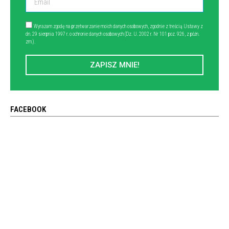
Wyrażam zgodę na przetwarzanie moich danych osobowych, zgodnie z treścią Ustawy z
dn. 29 sierpnia 1997 r. o ochronie danych osobowych (Dz. U. 2002 r. Nr 101 poz. 926, z późn.
zm.).
ZAPISZ MNIE!
FACEBOOK