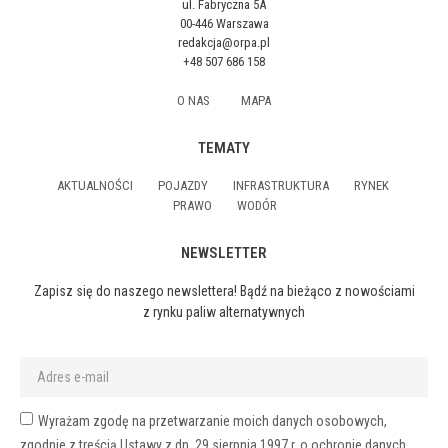
ul. Fabryczna 5A
00-446 Warszawa
redakcja@orpa.pl
+48 507 686 158
O NAS
MAPA
TEMATY
AKTUALNOŚCI
POJAZDY
INFRASTRUKTURA
RYNEK
PRAWO
WODÓR
NEWSLETTER
Zapisz się do naszego newslettera! Bądź na bieżąco z nowościami
z rynku paliw alternatywnych
Wyrażam zgodę na przetwarzanie moich danych osobowych,
zgodnie z treścią Ustawy z dn. 29 sierpnia 1997 r. o ochronie danych