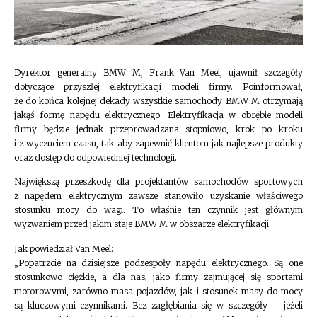
Dyrektor generalny BMW M, Frank Van Meel, ujawnił szczegóły
dotyczące przyszłej elektryfikacji modeli firmy. Poinformował,
że do końca kolejnej dekady wszystkie samochody BMW M otrzymają
jakąś formę napędu elektrycznego. Elektryfikacja w obrębie modeli
firmy będzie jednak przeprowadzana stopniowo, krok po kroku
i z wyczuciem czasu, tak aby zapewnić klientom jak najlepsze produkty
oraz dostęp do odpowiedniej technologii.
Największą przeszkodę dla projektantów samochodów sportowych
z napędem elektrycznym zawsze stanowiło uzyskanie właściwego
stosunku mocy do wagi. To właśnie ten czynnik jest głównym
wyzwaniem przed jakim staje BMW M w obszarze elektryfikacji.
Jak powiedział Van Meel:
„Popatrzcie na dzisiejsze podzespoły napędu elektrycznego. Są one
stosunkowo ciężkie, a dla nas, jako firmy zajmującej się sportami
motorowymi, zarówno masa pojazdów, jak i stosunek masy do mocy
są kluczowymi czynnikami. Bez zagłębiania się w szczegóły – jeżeli