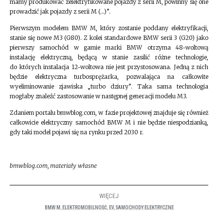
mamy produkować zelektryfikowane pojazdy z serii M, powinny się one
prowadzić jak pojazdy z serii M (…)”.
Pierwszym modelem BMW M, który zostanie poddany elektryfikacji,
stanie się nowe M3 (G80). Z kolei standardowe BMW serii 3 (G20) jako
pierwszy samochód w gamie marki BMW otrzyma 48-woltową
instalację elektryczną, będącą w stanie zasilić różne technologie,
do których instalacja 12-woltowa nie jest przystosowana. Jedną z nich
będzie elektryczna turbosprężarka, pozwalająca na całkowite
wyeliminowanie zjawiska „turbo dziury”. Taka sama technologia
mogłaby znaleźć zastosowanie w następnej generacji modelu M3.
Zdaniem portalu bmwblog.com, w fazie projektowej znajduje się również
całkowicie elektryczny samochód BMW M i nie będzie niespodzianką,
gdy taki model pojawi się na rynku przed 2030 r.
bmwblog.com, materiały własne
WIĘCEJ
BMW M
,
ELEKTROMOBILNOŚĆ
,
EV
,
SAMOCHODY ELEKTRYCZNE