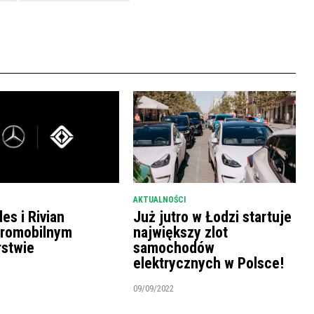
AKTUALNOŚCI
es i Rivian
Już jutro w Łodzi startuje
tromobilnym
największy zlot
rstwie
samochodów
elektrycznych w Polsce!
09/09/2022