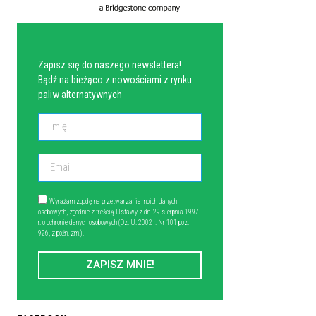
NEWSLETTER
Zapisz się do naszego newslettera!
Bądź na bieżąco z nowościami z rynku
paliw alternatywnych
Wyrażam zgodę na przetwarzanie moich danych
osobowych, zgodnie z treścią Ustawy z dn. 29 sierpnia 1997
r. o ochronie danych osobowych (Dz. U. 2002 r. Nr 101 poz.
926, z późn. zm.).
ZAPISZ MNIE!