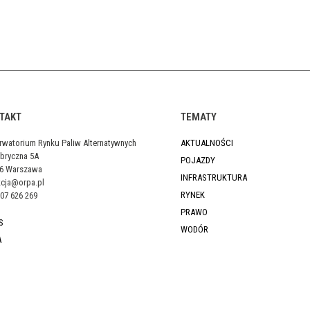
TAKT
TEMATY
rwatorium Rynku Paliw Alternatywnych
AKTUALNOŚCI
abryczna 5A
POJAZDY
46 Warszawa
INFRASTRUKTURA
kcja@orpa.pl
RYNEK
07 626 269
PRAWO
S
WODÓR
A