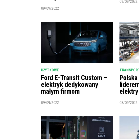
09/09/2022
09/09/2022
UŻYTKOWE
TRANSPORT
Ford E-Transit Custom –
Polska
elektryk dedykowany
lidere
małym firmom
elektr
09/09/2022
08/09/2022