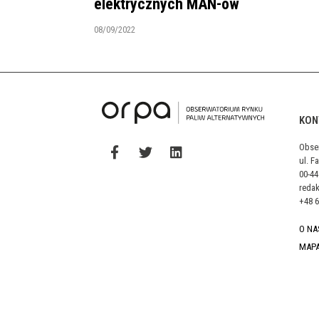
elektrycznych MAN-ów
08/09/2022
KON
Obse
ul. F
00-4
reda
+48 6
O NA
MAP