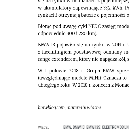
się na rynku w odmianach z pojemniejsz
w akumulatory zapewniające 33,2 kWh. Pod
rynkach) otrzymają baterie o pojemności o
Biorąc pod uwagę cykl NEDC zasięg model
odpowiednio 300 i 280 km).
BMW i3 pojawiło się na rynku w 2013 r. 
z faceliftingiem podstawowej odmiany m
range extenderem, który nie napędza kół, s
W I połowie 2018 r. Grupa BMW sprze
(uwzględniając modele MINI). Oznacza t
ubiegłego roku. W 2018 r. koncern z Monac
bmwblog.com, materiały własne
BMW
,
BMW I3
,
BMW I3S
,
ELEKTROMOBIL
WIĘCEJ