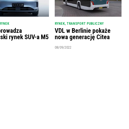
RYNEK
RYNEK
,
TRANSPORT PUBLICZNY
prowadza
VDL w Berlinie pokaże
ński rynek SUV-a M5
nowa generację Citea
08/09/2022