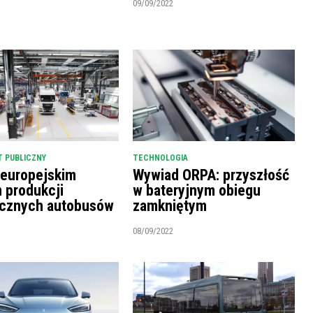
09/09/2022
 PUBLICZNY
TECHNOLOGIA
 europejskim
Wywiad ORPA: przyszłość
m produkcji
w bateryjnym obiegu
ycznych autobusów
zamkniętym
08/09/2022