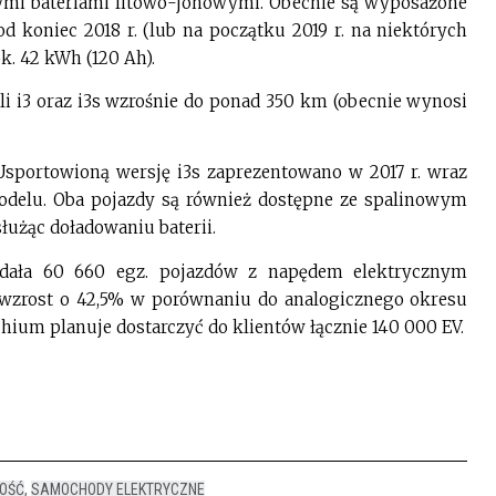
ymi bateriami litowo-jonowymi. Obecnie są wyposażone
 koniec 2018 r. (lub na początku 2019 r. na niektórych
k. 42 kWh (120 Ah).
i i3 oraz i3s wzrośnie do ponad 350 km (obecnie wynosi
Usportowioną wersję i3s zaprezentowano w 2017 r. wraz
odelu. Oba pojazdy są również dostępne ze spalinowym
łużąc doładowaniu baterii.
dała 60 660 egz. pojazdów z napędem elektrycznym
o wzrost o 42,5% w porównaniu do analogicznego okresu
hium planuje dostarczyć do klientów łącznie 140 000 EV.
NOŚĆ
,
SAMOCHODY ELEKTRYCZNE