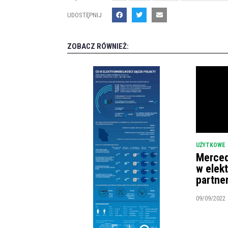
UDOSTĘPNIJ
ZOBACZ RÓWNIEŻ:
UŻYTKOWE
Merced
w elek
partne
09/09/2022