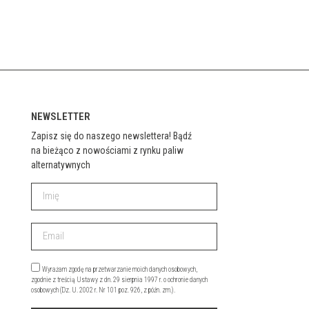
NEWSLETTER
Zapisz się do naszego newslettera! Bądź
na bieżąco z nowościami z rynku paliw
alternatywnych
Wyrażam zgodę na przetwarzanie moich danych osobowych,
zgodnie z treścią Ustawy z dn. 29 sierpnia 1997 r. o ochronie danych
osobowych (Dz. U. 2002 r. Nr 101 poz. 926, z późn. zm.).