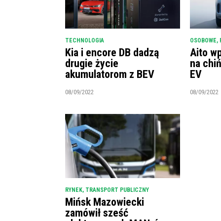
TECHNOLOGIA
OSOBOWE
,
Kia i encore DB dadzą
Aito w
drugie życie
na chi
akumulatorom z BEV
EV
08/09/2022
08/09/2022
RYNEK
,
TRANSPORT PUBLICZNY
Mińsk Mazowiecki
zamówił sześć