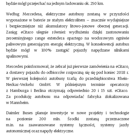
będzie mógł przejechać na jednym ładowaniu ok. 250 km.
Według Mercedesa, elektryczne autobusy zostaną w przyszłości
wyposażone w baterie ze stałym elektrolitem – znacznie wydajniejsze
i bezpieczniejsze niż akumulatory litowo-jonowe obecnej generacji.
Zasięg eCitaro ulegnie również wydłużeniu dzięki zastosowaniu
zeroemisyjnego range extendera opartego na wodorowym ogniwie
paliwowym generującym energię elektryczną. W konsekwencji autobus
będzie mógł w 100% zastąpić pojazdy napędzane silnikami
spalinowymi.
Mercedes poinformował, że zebrał już pierwsze zamówienia na eCitaro,
a dostawy pojazdu do odbiorców rozpoczną się się pod koniec 2018 r.
W pierwszej kolejności autobusy trafią do przedsiębiorstwa Rhein-
Neckar-Verkehr GmbH. W późniejszym terminie operatorzy
z Hamburga i Berlina otrzymają odpowiednio 20 i 15 szt. eCitaro.
Za produkcję autobusu ma odpowiadać fabryka zlokalizowana
w Mannheim.
Daimler Buses planuje inwestycje w nowe projekty i technologie
na poziomie 200 mln. Środki zostaną przeznaczone
m.in. na zaawansowane systemy łączności, systemy jazdy
autonomicznej oraz napędy elektryczne.