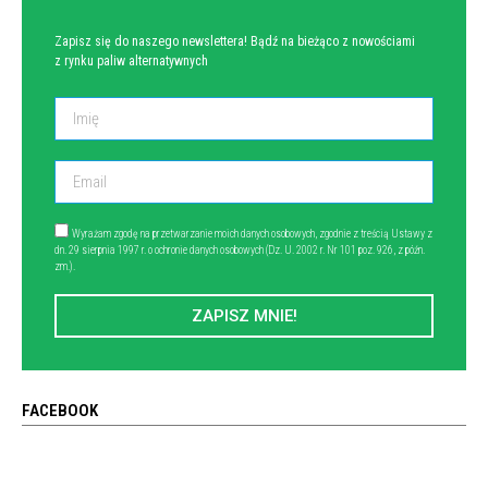
Zapisz się do naszego newslettera! Bądź na bieżąco z nowościami
z rynku paliw alternatywnych
Wyrażam zgodę na przetwarzanie moich danych osobowych, zgodnie z treścią Ustawy z
dn. 29 sierpnia 1997 r. o ochronie danych osobowych (Dz. U. 2002 r. Nr 101 poz. 926, z późn.
zm.).
ZAPISZ MNIE!
FACEBOOK