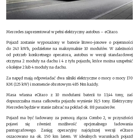
Mercedes zaprezentował w pełni elektryczny autobus – eCitaro.
Pojazd zostanie wyposażony w baterie litowo-jonowe o pojemności
do 243 kWh, podzielone na maksymalnie 10 modułów. W zależności
od potrzeb konkretnego operatora, autobus w wersji standardowej
otrzyma 2 moduły na dachu i 4 z tyłu pojazdu, które można uzupełnić
o kolejne 2 lub 4 moduły na dachu.
Za napęd mają odpowiadać dwa silniki elektryczne o mocy o mocy 170
KM (125 kW) i momencie obrotowym 485 Nm każdy.
Masa własna eCitaro z 10 modułami baterii to 13,44 tony, zaś
dopuszczalna masa całkowita pojazdu wyniesie 19,5 tony. Elektryczny
Mercedes będzie w stanie zabrać na pokład ok. 88 pasażerów.
Pojazd ma być ładowany za pomocą złącza Combo 2, w przyszłości
pojawi się również możliwość opcjonalnego ładowania
pantografowego. Zasięg operacyjny najcięższej wersji eCitaro
oszacowano na ok. 150 km latem. W idealnych warunkach pojazd