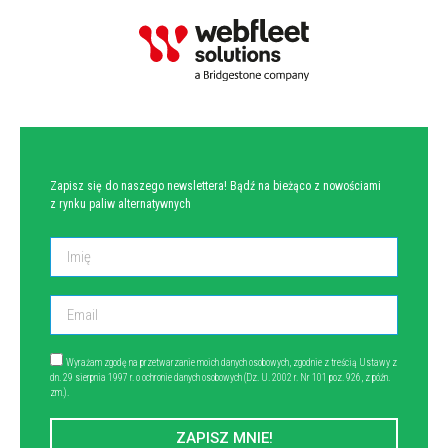
NEWSLETTER
Zapisz się do naszego newslettera! Bądź na bieżąco z nowościami
z rynku paliw alternatywnych
Wyrażam zgodę na przetwarzanie moich danych osobowych, zgodnie z treścią Ustawy z
dn. 29 sierpnia 1997 r. o ochronie danych osobowych (Dz. U. 2002 r. Nr 101 poz. 926, z późn.
zm.).
ZAPISZ MNIE!