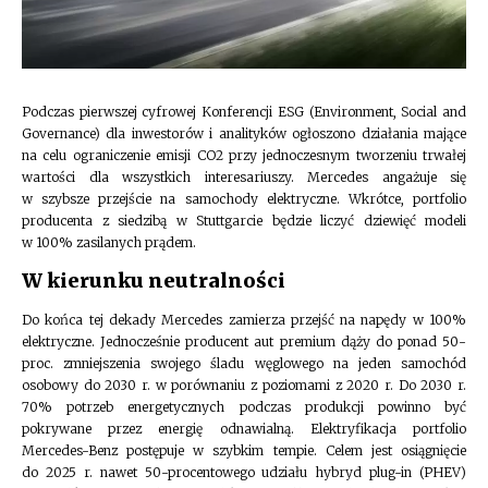
Podczas pierwszej cyfrowej Konferencji ESG (Environment, Social and
Governance) dla inwestorów i analityków ogłoszono działania mające
na celu ograniczenie emisji CO2 przy jednoczesnym tworzeniu trwałej
wartości dla wszystkich interesariuszy. Mercedes angażuje się
w szybsze przejście na samochody elektryczne. Wkrótce, portfolio
producenta z siedzibą w Stuttgarcie będzie liczyć dziewięć modeli
w 100% zasilanych prądem.
W kierunku neutralności
Do końca tej dekady Mercedes zamierza przejść na napędy w 100%
elektryczne. Jednocześnie producent aut premium dąży do ponad 50-
proc. zmniejszenia swojego śladu węglowego na jeden samochód
osobowy do 2030 r. w porównaniu z poziomami z 2020 r. Do 2030 r.
70% potrzeb energetycznych podczas produkcji powinno być
pokrywane przez energię odnawialną. Elektryfikacja portfolio
Mercedes-Benz postępuje w szybkim tempie. Celem jest osiągnięcie
do 2025 r. nawet 50-procentowego udziału hybryd plug-in (PHEV)