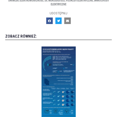
DAIMLER
,
ELEKTROMOBILNOŚĆ
,
EV
,
MERCEDES GLE
,
POJAZDY ELEKTRYCZNE
,
SAMOCHODY
ELEKTRYCZNE
UDOSTĘPNIJ
ZOBACZ RÓWNIEŻ: