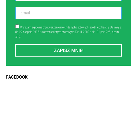
Wyrażam zgodę na przetwarzanie moich danych osobowych, zgodnie z treścią Ustawy z
dn. 29 sierpnia 1997 r. o ochronie danych osobowych (Dz. U. 2002 r. Nr 101 poz. 926, z późn.
zm.).
ZAPISZ MNIE!
FACEBOOK