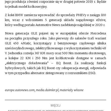
jego produkcja również rozpocznie się w drugiej połowie 2019 r. Będzie
to jednak model krókoseryjny.
Z kolei BMW zamierza wprowadzić do sprzedaży PHEVy o zasięgu 100
km, wraz z wdrożeniem 5 generacji układu napędowego eDrive,
który według portalu Automotive News zadebiutuje najpóźniej w 2020 r.
Nowa generacja GLE pojawi się w europejskiej ofercie Mercedesa
na początku przyszłego roku. Jako pierwszy do salonów trafi wariant
GLE 450 4Matic, korzystający z benzynowego rzędowego silnika
sześciocylindrowego, zelektryfikowanego z wykorzystaniem techniki 48
V. Jednostka rozwija 367 KM mocy oraz 500 Nm momentu obrotowego,
a kolejne 22 KM i 250 Nm jest krótkotrwale dostępne w ramach
„elektrycznego doładowania” – EQ Boost. Za realizację funkcji
hybrydowych, takich jak EQ Boost czy rekuperacja energii, odpowiada
w tym przypadku alternator zintegrowany z rozrusznikiem (ISG).
europe.autonews.com, media.daimler.pl, materiały własne
WIĘCEJ