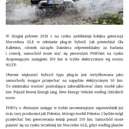
W drugiej połowie 2019 r. na rynku zadebiutuje kolejna generacja
Mercedesa GLE w odmianie plug-in hybrid. Jak powiedział Ola
Kallenius, członek zarządu Daimlera odpowiedzialny za badania
i rozwój, samochód może stać się pierwszym PHEVem na rynku
dysponującym zasięgiem 100 km w trybie elektrycznym wg normy
WLTP.
Obecnie większość hybryd typu plug-in jest certyfikowana jako
samochody mogące przejechać na napędzie elektrycznym 50 km.
To minimalna wartość pozwalająca zakwalifikować dany model jako
tzw. Pojazd Nowej Energii (ang. New Energy Vehicle) według chińskich
norm.
PHEVy o dłuższym zasięgu w trybie zeroemisyjnym zapowiedzieli już
m.in. tacy producenci jak Polestar, którego model Polestar 1 będzie mógł
przejechać bez generowania emisji ponad 150 km. Samochód może
pojawić się na rynku wcześniej niż Mercedes GLE, gdyż według planów