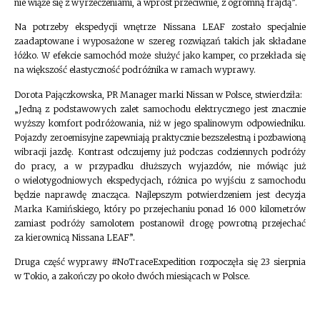
nie wiąże się z wyrzeczeniami, a wprost przeciwnie, z ogromną frajdą”.
Na potrzeby ekspedycji wnętrze Nissana LEAF zostało specjalnie
zaadaptowane i wyposażone w szereg rozwiązań takich jak składane
łóżko. W efekcie samochód może służyć jako kamper, co przekłada się
na większość elastyczność podróżnika w ramach wyprawy.
Dorota Pajączkowska, PR Manager marki Nissan w Polsce, stwierdziła:
„Jedną z podstawowych zalet samochodu elektrycznego jest znacznie
wyższy komfort podróżowania, niż w jego spalinowym odpowiedniku.
Pojazdy zeroemisyjne zapewniają praktycznie bezszelestną i pozbawioną
wibracji jazdę. Kontrast odczujemy już podczas codziennych podróży
do pracy, a w przypadku dłuższych wyjazdów, nie mówiąc już
o wielotygodniowych ekspedycjach, różnica po wyjściu z samochodu
będzie naprawdę znacząca. Najlepszym potwierdzeniem jest decyzja
Marka Kamińskiego, który po przejechaniu ponad 16 000 kilometrów
zamiast podróży samolotem postanowił drogę powrotną przejechać
za kierownicą Nissana LEAF”.
Druga część wyprawy #NoTraceExpedition rozpoczęła się 23 sierpnia
w Tokio, a zakończy po około dwóch miesiącach w Polsce.