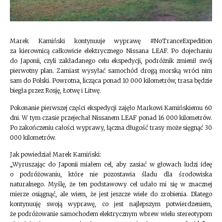
Marek Kamiński kontynuuje wyprawę #NoTranceExpedition
za kierownicą całkowicie elektrycznego Nissana LEAF. Po dojechaniu
do Japonii, czyli zakładanego celu ekspedycji, podróżnik zmienił swój
pierwotny plan. Zamiast wysyłać samochód drogą morską wróci nim
sam do Polski. Powrotna, licząca ponad 10 000 kilometrów, trasa będzie
biegła przez Rosję, Łotwę i Litwę.
Pokonanie pierwszej części ekspedycji zajęło Markowi Kamińskiemu 60
dni. W tym czasie przejechał Nissanem LEAF ponad 16 000 kilometrów.
Po zakończeniu całości wyprawy, łączna długość trasy może sięgnąć 30
000 kilometrów.
Jak powiedział Marek Kamiński:
„Wyruszając do Japonii miałem cel, aby zasiać w głowach ludzi ideę
o podróżowaniu, które nie pozostawia śladu dla środowiska
naturalnego. Myślę, że ten podstawowy cel udało mi się w znacznej
mierze osiągnąć, ale wiem, że jest jeszcze wiele do zrobienia. Dlatego
kontynuuję swoją wyprawę, co jest najlepszym potwierdzeniem,
że podróżowanie samochodem elektrycznym wbrew wielu stereotypom