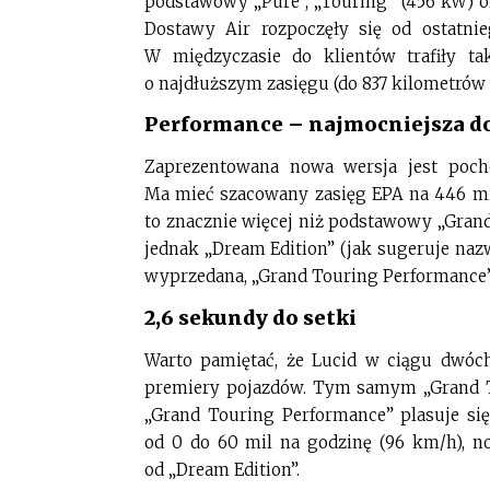
podstawowy „Pure”, „Touring” (456 kW) o
Dostawy Air rozpoczęły się od ostatnie
W międzyczasie do klientów trafiły t
o najdłuższym zasięgu (do 837 kilometrów
Performance – najmocniejsza d
Zaprezentowana nowa wersja jest poch
Ma mieć szacowany zasięg EPA na 446 mi
to znacznie więcej niż podstawowy „Grand 
jednak „Dream Edition” (jak sugeruje nazw
wyprzedana, „Grand Touring Performance” 
2,6 sekundy do setki
Warto pamiętać, że Lucid w ciągu dwóc
premiery pojazdów. Tym samym „Grand To
„Grand Touring Performance” plasuje s
od 0 do 60 mil na godzinę (96 km/h), n
od „Dream Edition”.