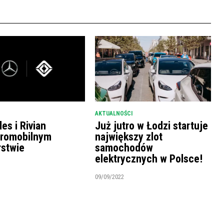
AKTUALNOŚCI
es i Rivian
Już jutro w Łodzi startuje
tromobilnym
największy zlot
rstwie
samochodów
elektrycznych w Polsce!
09/09/2022