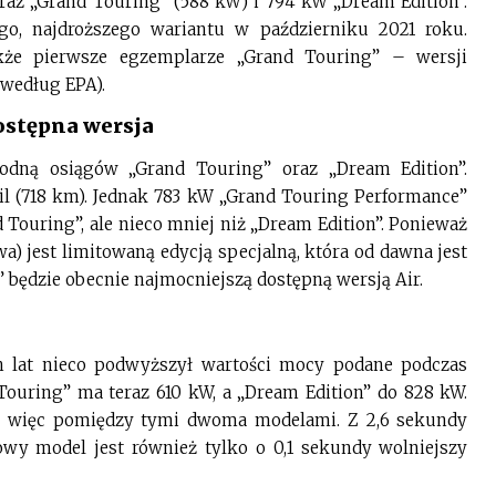
raz „Grand Touring” (588 kW) i 794 kW „Dream Edition”.
go, najdroższego wariantu w październiku 2021 roku.
akże pierwsze egzemplarze „Grand Touring” – wersji
 według EPA).
ostępna wersja
odną osiągów „Grand Touring” oraz „Dream Edition”.
l (718 km). Jednak 783 kW „Grand Touring Performance”
Touring”, ale nieco mniej niż „Dream Edition”. Ponieważ
a) jest limitowaną edycją specjalną, która od dawna jest
będzie obecnie najmocniejszą dostępną wersją Air.
h lat nieco podwyższył wartości mocy podane podczas
uring” ma teraz 610 kW, a „Dream Edition” do 828 kW.
ię więc pomiędzy tymi dwoma modelami. Z 2,6 sekundy
owy model jest również tylko o 0,1 sekundy wolniejszy