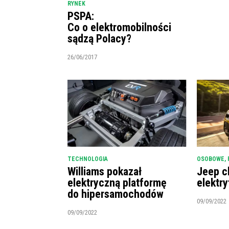
RYNEK
PSPA:
Co o elektromobilności
sądzą Polacy?
26/06/2017
TECHNOLOGIA
OSOBOWE
,
Williams pokazał
Jeep c
elektryczną platformę
elektry
do hipersamochodów
09/09/2022
09/09/2022