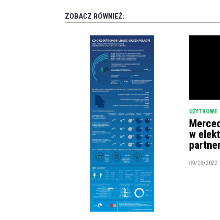
ZOBACZ RÓWNIEŻ:
UŻYTKOWE
Merced
w elek
partne
09/09/2022