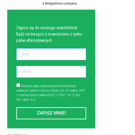
NEWSLETTER
Zapisz się do naszego newslettera!
Bądź na bieżąco z nowościami z rynku
paliw alternatywnych
Wyrażam zgodę na przetwarzanie moich danych
osobowych, zgodnie z treścią Ustawy z dn. 29 sierpnia 1997
r. o ochronie danych osobowych (Dz. U. 2002 r. Nr 101 poz.
926, z późn. zm.).
ZAPISZ MNIE!