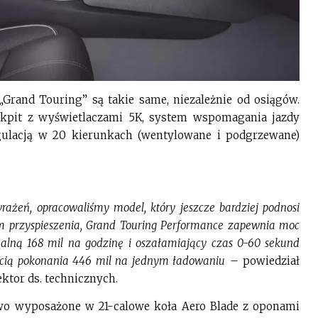
Grand Touring” są takie same, niezależnie od osiągów.
kpit z wyświetlaczami 5K, system wspomagania jazdy
egulacją w 20 kierunkach (wentylowane i podgrzewane)
ażeń, opracowaliśmy model, który jeszcze bardziej podnosi
 przyspieszenia, Grand Touring Performance zapewnia moc
lną 168 mil na godzinę i oszałamiający czas 0-60 sekund
ścią pokonania 446 mil na jednym ładowaniu
– powiedział
ektor ds. technicznych.
wo wyposażone w 21-calowe koła Aero Blade z oponami