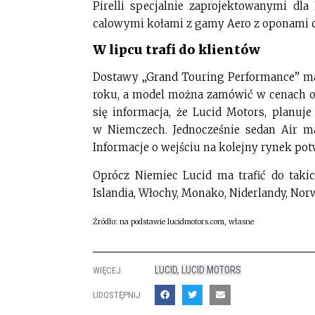
Pirelli specjalnie zaprojektowanymi dla
calowymi kołami z gamy Aero z oponami c
W lipcu trafi do klientów
Dostawy „Grand Touring Performance” ma
roku, a model można zamówić w cenach od
się informacja, że Lucid Motors, planu
w Niemczech. Jednocześnie sedan Air ma
Informacje o wejściu na kolejny rynek po
Oprócz Niemiec Lucid ma trafić do takich 
Islandia, Włochy, Monako, Niderlandy, Norw
Źródło: na podstawie lucidmotors.com, własne
LUCID
,
LUCID MOTORS
WIĘCEJ
UDOSTĘPNIJ