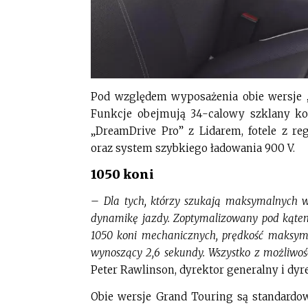
Pod względem wyposażenia obie wersje „
Funkcje obejmują 34-calowy szklany ko
„DreamDrive Pro” z Lidarem, fotele z r
oraz system szybkiego ładowania 900 V.
1050 koni
–
Dla tych, którzy szukają maksymalnych wr
dynamikę jazdy. Zoptymalizowany pod kątem
1050 koni mechanicznych, prędkość maksyma
wynoszący 2,6 sekundy. Wszystko z możliwo
Peter Rawlinson, dyrektor generalny i dyr
Obie wersje Grand Touring są standardo