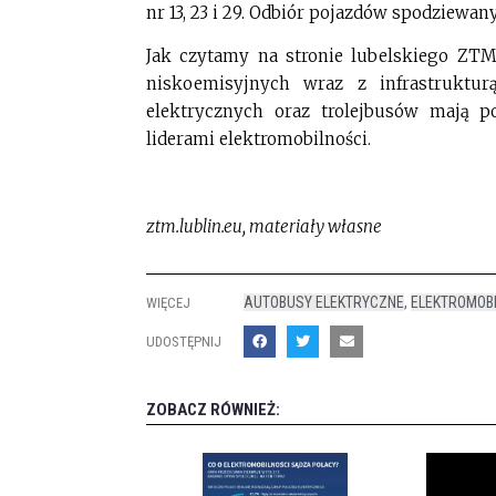
nr 13, 23 i 29. Odbiór pojazdów spodziewany 
Jak czytamy na stronie lubelskiego ZTM
niskoemisyjnych wraz z infrastruktu
elektrycznych oraz trolejbusów mają p
liderami elektromobilności.
ztm.lublin.eu, materiały własne
AUTOBUSY ELEKTRYCZNE
,
ELEKTROMOB
WIĘCEJ
UDOSTĘPNIJ
ZOBACZ RÓWNIEŻ: