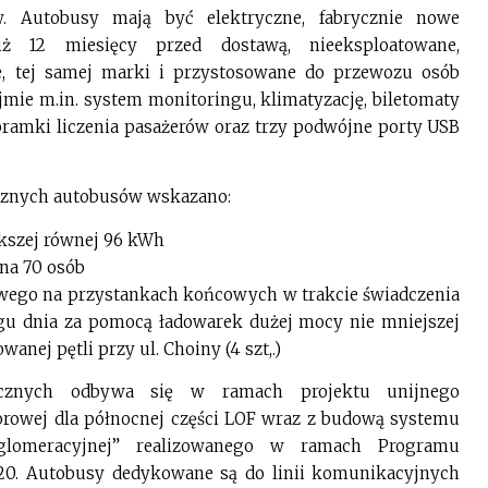
. Autobusy mają być elektryczne, fabrycznie nowe
ż 12 miesięcy przed dostawą, nieeksploatowane,
e, tej samej marki i przystosowane do przewozu osób
mie m.in. system monitoringu, klimatyzację, biletomaty
 bramki liczenia pasażerów oraz trzy podwójne porty USB
znych autobusów wskazano:
ększej równej 96 kWh
na 70 osób
owego na przystankach końcowych w trakcie świadczenia
gu dnia za pomocą ładowarek dużej mocy nie mniejszej
nej pętli przy ul. Choiny (4 szt,.)
ycznych odbywa się w ramach projektu unijnego
orowej dla północnej części LOF wraz z budową systemu
aglomeracyjnej” realizowanego w ramach Programu
20. Autobusy dedykowane są do linii komunikacyjnych