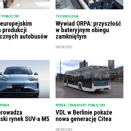
 PUBLICZNY
TECHNOLOGIA
 europejskim
Wywiad ORPA: przyszłość
m produkcji
w bateryjnym obiegu
ycznych autobusów
zamkniętym
08/09/2022
RYNEK
RYNEK
,
TRANSPORT PUBLICZNY
prowadza
VDL w Berlinie pokaże
ński rynek SUV-a M5
nowa generację Citea
08/09/2022