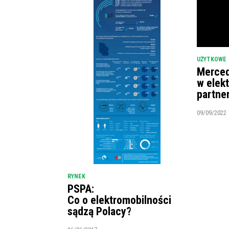
UŻYTKOWE
Merced
w elek
partne
09/09/2022
RYNEK
PSPA:
Co o elektromobilności
sądzą Polacy?