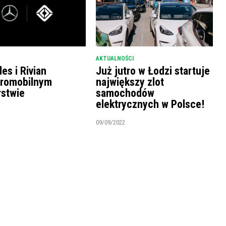
AKTUALNOŚCI
es i Rivian
Już jutro w Łodzi startuje
tromobilnym
największy zlot
rstwie
samochodów
elektrycznych w Polsce!
09/09/2022