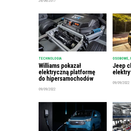
26/06/2017
TECHNOLOGIA
OSOBOWE
,
Williams pokazał
Jeep c
elektryczną platformę
elektry
do hipersamochodów
09/09/2022
09/09/2022