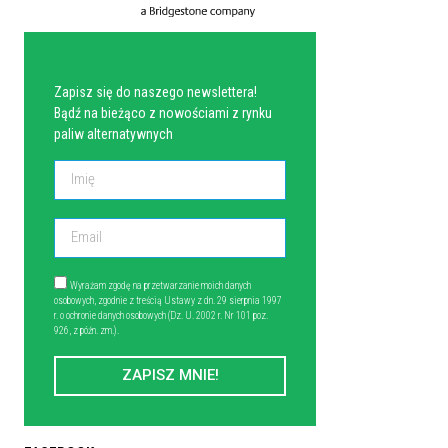
NEWSLETTER
Zapisz się do naszego newslettera!
Bądź na bieżąco z nowościami z rynku
paliw alternatywnych
Wyrażam zgodę na przetwarzanie moich danych
osobowych, zgodnie z treścią Ustawy z dn. 29 sierpnia 1997
r. o ochronie danych osobowych (Dz. U. 2002 r. Nr 101 poz.
926, z późn. zm.).
ZAPISZ MNIE!