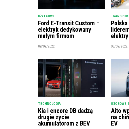
UŻYTKOWE
TRANSPORT
Ford E-Transit Custom –
Polska
elektryk dedykowany
lidere
małym firmom
elektr
09/09/2022
08/09/2022
TECHNOLOGIA
OSOBOWE
,
Kia i encore DB dadzą
Aito w
drugie życie
na chi
akumulatorom z BEV
EV