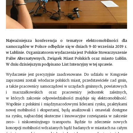
Najważniejsza konferencja o tematyce elektromobilności dla
samorządów w Polsce odbędzie się w dniach 9-10 września 2019 r.
w Lublinie. Organizatorem wydarzenia jest Polskie Stowarzyszenie
Paliw Alternatywnych, Związek Miast Polskich oraz miasto Lublin.
W dniu dzisiejszym podpisano List Intencyjny w tej sprawie.
Wydarzenie jest precyzyjnie zaadresowane. Do udziału w Kongresie
zaproszeni zostali włodarze polskich miast, przedstawiciele rad gmin,
a także pracownicy samorządowi w urzędach gminnych, powiatowych
i marszałkowskich oraz pracownicy jednostek zależnych,
w których zakresie odpowiedzialności znajduje się elektromobilność.
Wspólnie z polskimi i międzynarodowymi liderami rynku, praktykami
nowej mobilności i ekspertami, będą analizowali i omawiali dostępne
na rynku, najbardziej skuteczne i innowacyjne rozwiązania w zakresie
zero- i niskoemisyjnego transportu. Będzie to zderzenie nowych
koncepcji mobilności wdrażanych bądź badanych w miastach na całym