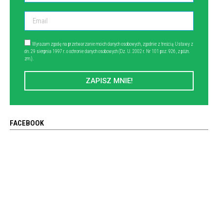
Wyrażam zgodę na przetwarzanie moich danych osobowych, zgodnie z treścią Ustawy z
dn. 29 sierpnia 1997 r. o ochronie danych osobowych (Dz. U. 2002 r. Nr 101 poz. 926, z późn.
zm.).
ZAPISZ MNIE!
FACEBOOK