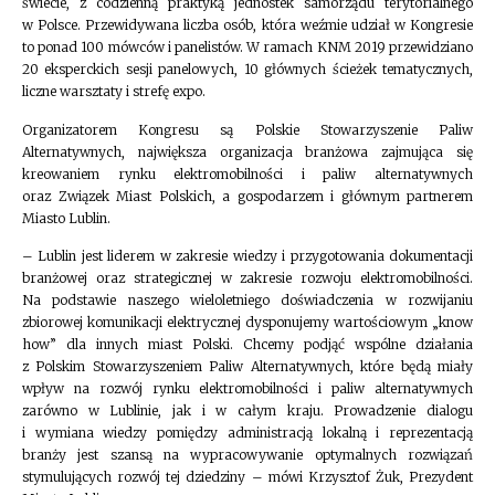
świecie, z codzienną praktyką jednostek samorządu terytorialnego
w Polsce. Przewidywana liczba osób, która weźmie udział w Kongresie
to ponad 100 mówców i panelistów. W ramach KNM 2019 przewidziano
20 eksperckich sesji panelowych, 10 głównych ścieżek tematycznych,
liczne warsztaty i strefę expo.
Organizatorem Kongresu są Polskie Stowarzyszenie Paliw
Alternatywnych, największa organizacja branżowa zajmująca się
kreowaniem rynku elektromobilności i paliw alternatywnych
oraz Związek Miast Polskich, a gospodarzem i głównym partnerem
Miasto Lublin.
– Lublin jest liderem w zakresie wiedzy i przygotowania dokumentacji
branżowej oraz strategicznej w zakresie rozwoju elektromobilności.
Na podstawie naszego wieloletniego doświadczenia w rozwijaniu
zbiorowej komunikacji elektrycznej dysponujemy wartościowym „know
how” dla innych miast Polski. Chcemy podjąć wspólne działania
z Polskim Stowarzyszeniem Paliw Alternatywnych, które będą miały
wpływ na rozwój rynku elektromobilności i paliw alternatywnych
zarówno w Lublinie, jak i w całym kraju. Prowadzenie dialogu
i wymiana wiedzy pomiędzy administracją lokalną i reprezentacją
branży jest szansą na wypracowywanie optymalnych rozwiązań
stymulujących rozwój tej dziedziny – mówi Krzysztof Żuk, Prezydent