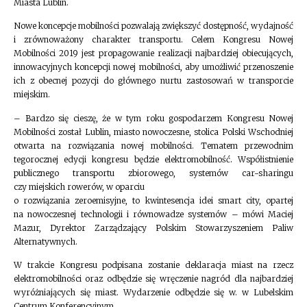
Miasta Lublin.
Nowe koncepcje mobilności pozwalają zwiększyć dostępność, wydajność
i zrównoważony charakter transportu. Celem Kongresu Nowej
Mobilności 2019 jest propagowanie realizacji najbardziej obiecujących,
innowacyjnych koncepcji nowej mobilności, aby umożliwić przenoszenie
ich z obecnej pozycji do głównego nurtu zastosowań w transporcie
miejskim.
– Bardzo się cieszę, że w tym roku gospodarzem Kongresu Nowej
Mobilności został Lublin, miasto nowoczesne, stolica Polski Wschodniej
otwarta na rozwiązania nowej mobilności. Tematem przewodnim
tegorocznej edycji kongresu będzie elektromobilność. Współistnienie
publicznego transportu zbiorowego, systemów car-sharingu
czy miejskich rowerów, w oparciu
o rozwiązania zeroemisyjne, to kwintesencja idei smart city, opartej
na nowoczesnej technologii i równowadze systemów – mówi Maciej
Mazur, Dyrektor Zarządzający Polskim Stowarzyszeniem Paliw
Alternatywnych.
W trakcie Kongresu podpisana zostanie deklaracja miast na rzecz
elektromobilności oraz odbędzie się wręczenie nagród dla najbardziej
wyróżniających się miast. Wydarzenie odbędzie się w. w Lubelskim
Centrum Konferencyjnym.