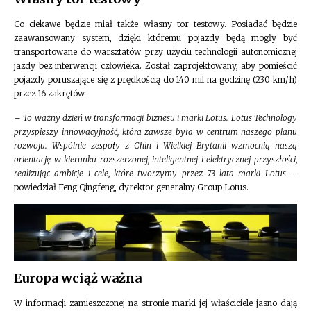
Co ciekawe będzie miał także własny tor testowy. Posiadać będzie
zaawansowany system, dzięki któremu pojazdy będą mogły być
transportowane do warsztatów przy użyciu technologii autonomicznej
jazdy bez interwencji człowieka. Został zaprojektowany, aby pomieścić
pojazdy poruszające się z prędkością do 140 mil na godzinę (230 km/h)
przez 16 zakrętów.
–
To ważny dzień w transformacji biznesu i marki Lotus. Lotus Technology
przyspieszy innowacyjność, która zawsze była w centrum naszego planu
rozwoju. Wspólnie zespoły z Chin i Wielkiej Brytanii wzmocnią naszą
orientację w kierunku rozszerzonej, inteligentnej i elektrycznej przyszłości,
realizując ambicje i cele, które tworzymy przez 73 lata marki Lotus
–
powiedział Feng Qingfeng, dyrektor generalny Group Lotus.
Europa wciąż ważna
W informacji zamieszczonej na stronie marki jej właściciele jasno dają