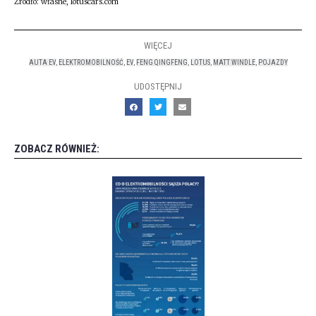
Źródło: własne, lotuscars.com
WIĘCEJ
AUTA EV
,
ELEKTROMOBILNOŚĆ
,
EV
,
FENG QINGFENG
,
LOTUS
,
MATT WINDLE
,
POJAZDY
UDOSTĘPNIJ
ZOBACZ RÓWNIEŻ: