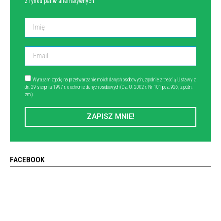
z rynku paliw alternatywnych
Wyrażam zgodę na przetwarzanie moich danych osobowych, zgodnie z treścią Ustawy z
dn. 29 sierpnia 1997 r. o ochronie danych osobowych (Dz. U. 2002 r. Nr 101 poz. 926, z późn.
zm.).
ZAPISZ MNIE!
FACEBOOK