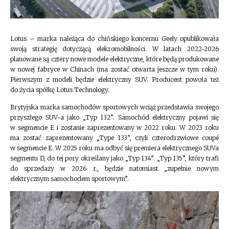
Lotus – marka należąca do chińskiego koncernu Geely opublikowała
swoją strategię dotyczącą elekromobilności. W latach 2022-2026
planowane są cztery nowe modele elektryczne, które będą produkowane
w nowej fabryce w Chinach (ma zostać otwarta jeszcze w tym roku).
Pierwszym z modeli będzie elektryczny SUV. Producent powoła też
do życia spółkę Lotus Technology.
Brytyjska marka samochodów sportowych wciąż przedstawia swojego
przyszłego SUV-a jako „Typ 132”. Samochód elektryczny pojawi się
w segmencie E i zostanie zaprezentowany w 2022 roku. W 2023 roku
ma zostać zaprezentowany „Type 133”, czyli czterodrzwiowe coupé
w segmencie E. W 2025 roku ma odbyć się premiera elektrycznego SUVa
segmentu D, do tej pory określany jako „Typ 134”. „Typ 135”, który trafi
do sprzedaży w 2026 r., będzie natomiast „zupełnie nowym
elektrycznym samochodem sportowym”.