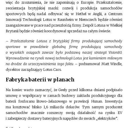
więc do zrozumienia, że nie zapominają o Europie. Przekształcenie,
reorientacja brytyjskiej marki: rozwój i produkcja samochodów
sportowych będą nadal odbywać się w Hethel w Anglii, a Centrum
Innowacji Technologii Lotus w Raunheim w Niemczech będzie również
zaangażowane w prace nad przeszłością firmy. Zespół Lotusa w Wielkiej
Brytanii będzie również koordynował sprzedaż na całym świecie.
–
Przekształcenie Lotusa z brytyjskiej firmy produkującej samochody
sportowe w prawdziwie globalną firmę produkującą samochody
o wysokich osiągach zawsze było podstawą naszej strategii Vision80.
Wprowadzenie na rynek nowej technologii Lotus jest kamieniem milowym
na drodze do urzeczywistnienia tego faktu
– podsumował Matt Windle,
dyrektor zarządzający Lotus Cars.
Fabryka baterii w planach
Na koniec warto zaznaczyć, że Geely przed kilkoma dniami podpisało
umowę o współpracy w ramach budowy zakładu produkcyjnego dla
baterii fosforanu litowo-żelazowego w prowincji Hunan. Inwestycja
ma kosztować blisko 1,6 miliarda dolarów. Tym samym producent
samochodów znacznie rozszerzy swoją działalność na rynku EV
i zabezpieczy dostawy bateryjnych napędów do swoich „elektryków”.