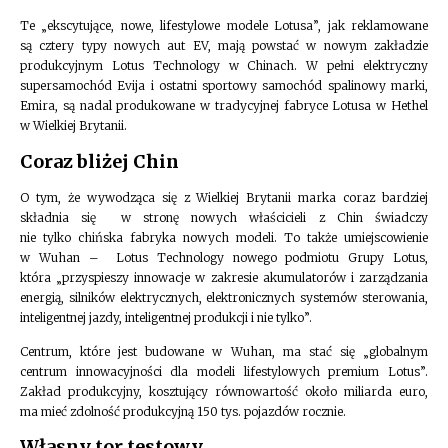
Te „ekscytujące, nowe, lifestylowe modele Lotusa”, jak reklamowane
są cztery typy nowych aut EV, mają powstać w nowym zakładzie
produkcyjnym Lotus Technology w Chinach. W pełni elektryczny
supersamochód Evija i ostatni sportowy samochód spalinowy marki,
Emira, są nadal produkowane w tradycyjnej fabryce Lotusa w Hethel
w Wielkiej Brytanii.
Coraz bliżej Chin
O tym, że wywodząca się z Wielkiej Brytanii marka coraz bardziej
składnia się w stronę nowych właścicieli z Chin świadczy
nie tylko chińska fabryka nowych modeli. To także umiejscowienie
w Wuhan – Lotus Technology nowego podmiotu Grupy Lotus,
która „przyspieszy innowacje w zakresie akumulatorów i zarządzania
energią, silników elektrycznych, elektronicznych systemów sterowania,
inteligentnej jazdy, inteligentnej produkcji i nie tylko”.
Centrum, które jest budowane w Wuhan, ma stać się „globalnym
centrum innowacyjności dla modeli lifestylowych premium Lotus”.
Zakład produkcyjny, kosztujący równowartość około miliarda euro,
ma mieć zdolność produkcyjną 150 tys. pojazdów rocznie.
Własny tor testowy