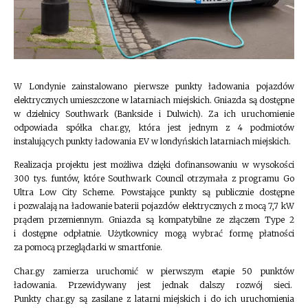
W Londynie zainstalowano pierwsze punkty ładowania pojazdów
elektrycznych umieszczone w latarniach miejskich. Gniazda są dostępne
w dzielnicy Southwark (Bankside i Dulwich). Za ich uruchomienie
odpowiada spółka char.gy, która jest jednym z 4 podmiotów
instalujących punkty ładowania EV w londyńskich latarniach miejskich.
Realizacja projektu jest możliwa dzięki dofinansowaniu w wysokości
300 tys. funtów, które Southwark Council otrzymała z programu Go
Ultra Low City Scheme. Powstające punkty są publicznie dostępne
i pozwalają na ładowanie baterii pojazdów elektrycznych z mocą 7,7 kW
prądem przemiennym. Gniazda są kompatybilne ze złączem Type 2
i dostępne odpłatnie. Użytkownicy mogą wybrać formę płatności
za pomocą przeglądarki w smartfonie.
Char.gy zamierza uruchomić w pierwszym etapie 50 punktów
ładowania. Przewidywany jest jednak dalszy rozwój sieci.
Punkty char.gy są zasilane z latarni miejskich i do ich uruchomienia