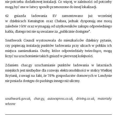
nie potrzeba dodatkowej instalacji. Co więcej, w zależności od potrzeby
mogą być one w łatwy sposób przenoszone do innej lokalizacji.
62 gniazda ładowania EV zamontowano już wcześniej
w dzielnicach Kensington oraz Chelsea, jednak dysponują one mocą
zaledwie 3 kW oraz wymagają od użytkowników zakupu odpowiedniego
kabla, dlatego też nie są uważane za „publicznie dostępne”.
Southwork Council wystosowała do mieszkańców dzielnicy pytanie,
czy popierają instalację punktów ładowania przy ulicach w pobliżu ich
miejsca zamieszkania. Osoby, które odpowiedziały twierdząco, mogą
liczyć na uruchomienie takich gniazd w pierwszej kolejności.
Zdaniem char.gy uruchamianie punktów ładowania w latarniach
miejskich jest niezbędne dla rozwoju elektromobilności w stolicy Wielkiej
Brytanii, z uwagi na fakt, że 78% gospodarstw domowych w Londynie
nie posiada dostępu do parkingu innego niż uliczny.
southwark.gov.uk, char.gy, autoexpress.co.uk, driving.co.uk, materiały
własne