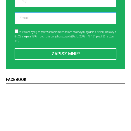
Wyrażam zgodę na przetwarzanie moich danych osobowych, zgodnie z treścią Ustawy z
dn. 29 sierpnia 1997 r. o ochronie danych osobowych (Dz. U. 2002 r. Nr 101 poz. 926, z późn.
zm.).
ZAPISZ MNIE!
FACEBOOK